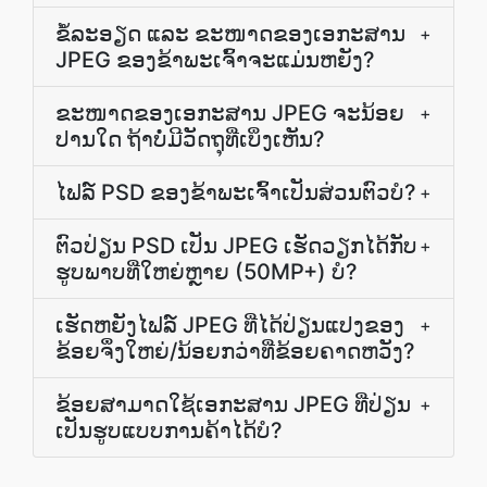
ຂໍ້ລະອຽດ ແລະ ຂະໜາດຂອງເອກະສານ
+
JPEG ຂອງຂ້າພະເຈົ້າຈະແມ່ນຫຍັງ?
ຂະໜາດຂອງເອກະສານ JPEG ຈະນ້ອຍ
+
ປານໃດ ຖ້າບໍ່ມີວັດຖຸທີ່ເບິ່ງເຫັນ?
ໄຟລ໌ PSD ຂອງຂ້າພະເຈົ້າເປັນສ່ວນຕົວບໍ?
+
ຕົວປ່ຽນ PSD ເປັນ JPEG ເຮັດວຽກໄດ້ກັບ
+
ຮູບພາບທີ່ໃຫຍ່ຫຼາຍ (50MP+) ບໍ?
ເຮັດ​ຫຍັງ​ໄຟລ໌ JPEG ທີ່​ໄດ້​ປ່ຽນ​ແປງ​ຂອງ​
+
ຂ້ອຍ​ຈຶ່ງ​ໃຫຍ່/ນ້ອຍ​ກວ່າ​ທີ່​ຂ້ອຍ​ຄາດ​ຫວັງ?
ຂ້ອຍສາມາດໃຊ້ເອກະສານ JPEG ທີ່ປ່ຽນ
+
ເປັນຮູບແບບການຄ້າໄດ້ບໍ?