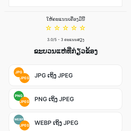
ໃຫ້ຄະແນນເຄື່ອງມືນີ້
☆
☆
☆
☆
☆
3.0
/5 -
3
ຄະແນນສຽງ
ຂະບວນແຫ່ທີ່ກ່ຽວຂ້ອງ
JPG
JPG ເຖິງ JPEG
JPEG
PNG
PNG ເຖິງ JPEG
JPEG
WEBP
WEBP ເຖິງ JPEG
JPEG