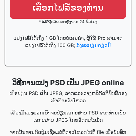
ເລືອກໄຟລ໌ຂອງທ່ານ
*ໄຟລ໌ຖືກລຶບອອກຫຼັງຈາກ 24 ຊົ່ວໂມງ
ແປງໄຟລ໌ໄດ້ເຖິງ 1 GB ໂດຍບໍ່ເສຍຄ່າ, ຜູ້ໃຊ້ Pro ສາມາດ
ແປງໄຟລ໌ໄດ້ເຖິງ 100 GB;
ລົງທະບຽນດຽວນີ້
ວິທີການແປງ PSD ເປັນ JPEG online
ເພື່ອປ່ຽນ PSD ເປັນ JPEG, ລາກແລະວາງຫລືກົດທີ່ພື້ນທີ່ຂອງ
ເຮົາທີ່ຈະອັບໂຫລດ
ເຄື່ອງມືຂອງພວກເຮົາຈະປ່ຽນເອກະສານ PSD ຂອງທ່ານເປັນ
ເອກະສານ JPEG ໂດຍອັດຕະໂນມັດ
ຈາກນັ້ນທ່ານກົດປຸ່ມເຊື່ອມຕໍ່ທີ່ດາວໂຫລດໄປທີ່ file ເພື່ອບັນທຶກ