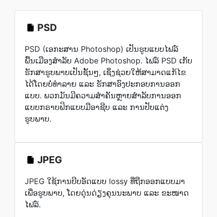
PSD
PSD (ເອກະສານ Photoshop) ເປັນຮູບແບບໄຟລ໌
ພື້ນເມືອງສຳລັບ Adobe Photoshop. ໄຟລ໌ PSD ເກັບ
ຮັກສາຮູບພາບເປັນຊັ້ນໆ, ເຊິ່ງຊ່ວຍໃຫ້ສາມາດແກ້ໄຂ
ໄດ້ໂດຍບໍ່ທຳລາຍ ແລະ ຮັກສາອົງປະກອບການອອກ
ແບບ. ພວກມັນມີຄວາມສຳຄັນຫຼາຍສຳລັບການອອກ
ແບບກຣາບຟິກແບບມືອາຊີບ ແລະ ການປັບແຕ່ງ
ຮູບພາບ.
JPEG
JPEG ໃຊ້ການບີບອັດແບບ lossy ທີ່ຖືກອອກແບບມາ
ເພື່ອຮູບພາບ, ໂດຍດຸ່ນດ່ຽງຄຸນນະພາບ ແລະ ຂະໜາດ
ໄຟລ໌.