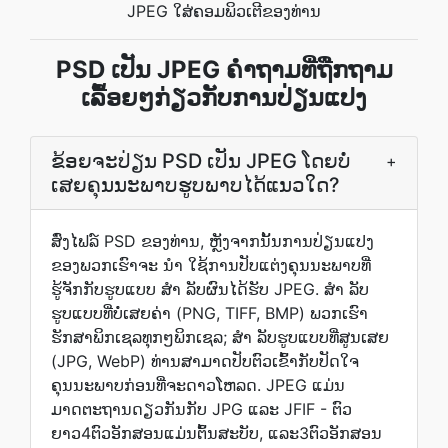
JPEG ໃສ່ຄອມພິວເຕີຂອງທ່ານ
PSD ເປັນ JPEG ຄຳຖາມທີ່ຖືກຖາມ
ເລື້ອຍໆກ່ຽວກັບການປ່ຽນແປງ
ຂ້ອຍຈະປ່ຽນ PSD ເປັນ JPEG ໂດຍບໍ່
+
ເສຍຄຸນນະພາບຮູບພາບໄດ້ແນວໃດ?
ສົ່ງໄຟລ໌ PSD ຂອງທ່ານ, ຫຼັງຈາກນັ້ນການປ່ຽນແປງ
ຂອງພວກເຮົາຈະ ນຳ ໃຊ້ການປັບແຕ່ງຄຸນນະພາບທີ່
ຮູ້ຈັກກັບຮູບແບບ ສຳ ລັບຜົນໄດ້ຮັບ JPEG. ສຳ ລັບ
ຮູບແບບທີ່ບໍ່ເສຍຄ່າ (PNG, TIFF, BMP) ພວກເຮົາ
ຮັກສາພິກເຊລທຸກໆພິກເຊລ; ສຳ ລັບຮູບແບບທີ່ສູນເສຍ
(JPG, WebP) ທ່ານສາມາດປັບຕົວເຂົ້າກັບປັດໃຈ
ຄຸນນະພາບກ່ອນທີ່ຈະດາວໂຫລດ. JPEG ແມ່ນ
ມາດຕະຖານດຽວກັນກັບ JPG ແລະ JFIF - ຕົວ
ຍາວ4ຕົວອັກສອນແມ່ນຕົ້ນສະບັບ, ແລະ3ຕົວອັກສອນ