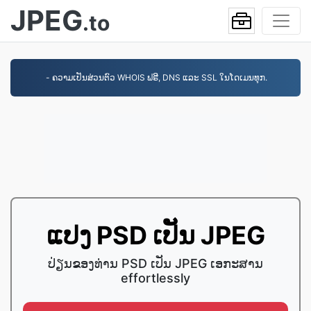
JPEG
.to
- ຄວາມເປັນສ່ວນຕົວ WHOIS ຟຣີ, DNS ແລະ SSL ໃນໂດເມນທຸກ.
ແປງ PSD ເປັນ JPEG
ປ່ຽນຂອງທ່ານ PSD ເປັນ JPEG ເອ​ກະ​ສານ
effortlessly