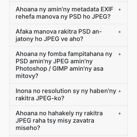
Ahoana ny amin'ny metadata EXIF
+
rehefa manova ny PSD ho JPEG?
Afaka manova rakitra PSD an-
+
jatony ho JPEG ve aho?
Ahoana ny fomba fampitahana ny
+
PSD amin'ny JPEG amin'ny
Photoshop / GIMP amin'ny asa
mitovy?
Inona no resolution sy ny haben'ny
+
rakitra JPEG-ko?
Ahoana no hahakely ny rakitra
+
JPEG raha tsy misy zavatra
miseho?