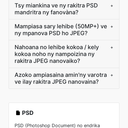
Tsy miankina ve ny rakitra PSD
+
mandritra ny fanovàna?
Mampiasa sary lehibe (50MP+) ve
+
ny mpanova PSD ho JPEG?
Nahoana no lehibe kokoa / kely
+
kokoa noho ny nampoizina ny
rakitra JPEG nanovaiko?
Azoko ampiasaina amin'ny varotra
+
ve ilay rakitra JPEG nanovaina?
PSD
PSD (Photoshop Document) no endrika