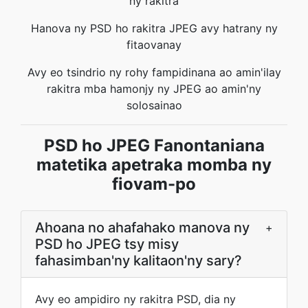
ny rakitra
Hanova ny PSD ho rakitra JPEG avy hatrany ny
fitaovanay
Avy eo tsindrio ny rohy fampidinana ao amin'ilay
rakitra mba hamonjy ny JPEG ao amin'ny
solosainao
PSD ho JPEG Fanontaniana
matetika apetraka momba ny
fiovam-po
Ahoana no ahafahako manova ny
+
PSD ho JPEG tsy misy
fahasimban'ny kalitaon'ny sary?
Avy eo ampidiro ny rakitra PSD, dia ny