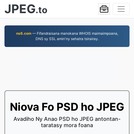
JPEG
.to
ns6.com
— Fifandraisana manokana WHOIS maimaimpoana,
DNS sy SSL amin'ny sehatra tsirairay.
Niova Fo PSD ho JPEG
Avadiho Ny Anao PSD ho JPEG antontan-
taratasy mora foana