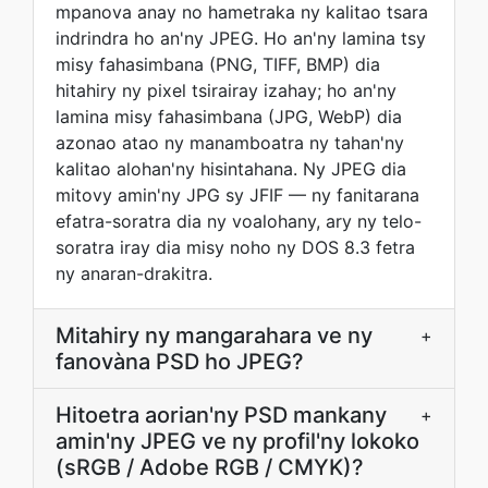
mpanova anay no hametraka ny kalitao tsara
indrindra ho an'ny JPEG. Ho an'ny lamina tsy
misy fahasimbana (PNG, TIFF, BMP) dia
hitahiry ny pixel tsirairay izahay; ho an'ny
lamina misy fahasimbana (JPG, WebP) dia
azonao atao ny manamboatra ny tahan'ny
kalitao alohan'ny hisintahana. Ny JPEG dia
mitovy amin'ny JPG sy JFIF — ny fanitarana
efatra-soratra dia ny voalohany, ary ny telo-
soratra iray dia misy noho ny DOS 8.3 fetra
ny anaran-drakitra.
Mitahiry ny mangarahara ve ny
+
fanovàna PSD ho JPEG?
Hitoetra aorian'ny PSD mankany
+
amin'ny JPEG ve ny profil'ny lokoko
(sRGB / Adobe RGB / CMYK)?