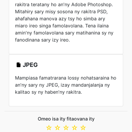
rakitra teratany ho an'ny Adobe Photoshop.
Mitahiry sary misy sosona ny rakitra PSD,
ahafahana manova azy tsy ho simba ary
miaro ireo singa famolavolana. Tena ilaina
amin'ny famolavolana sary matihanina sy ny
fanodinana sary izy ireo.
JPEG
Mampiasa famatrarana lossy nohatsaraina ho
an'ny sary ny JPEG, izay mandanjalanja ny
kalitao sy ny haben'ny rakitra.
Omeo isa ity fitaovana ity
☆
☆
☆
☆
☆