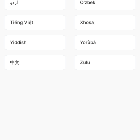
اردو
O'zbek
Tiếng Việt
Xhosa
Yiddish
Yorùbá
中文
Zulu