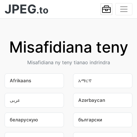
JPEG
.to
Misafidiana teny
Misafidiana ny teny tianao indrindra
Afrikaans
አማርኛ
عربى
Azərbaycan
беларускую
български