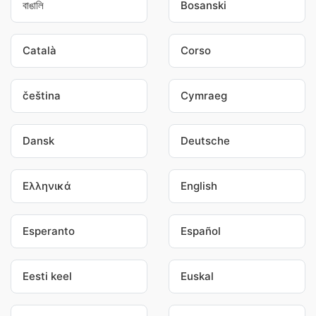
বাঙালি
Bosanski
Català
Corso
čeština
Cymraeg
Dansk
Deutsche
Ελληνικά
English
Esperanto
Español
Eesti keel
Euskal