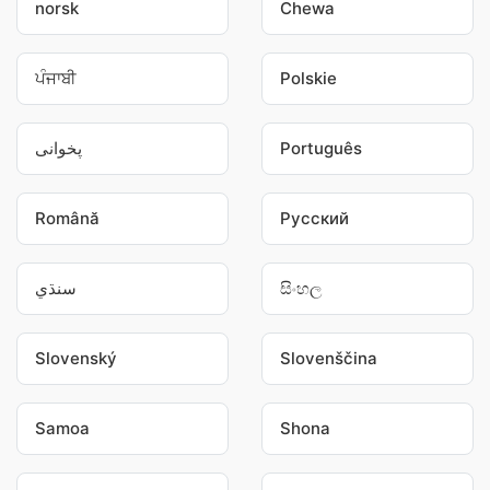
norsk
Chewa
ਪੰਜਾਬੀ
Polskie
پخوانی
Português
Română
Pусский
سنڌي
සිංහල
Slovenský
Slovenščina
Samoa
Shona