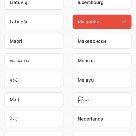
Lietuvių
luxembourg
Latviešu
Malgache
Maori
Македонски
മലയാളം
Монгол
मराठी
Melayu
Malti
မြန်မာ
नेपाल
Nederlands