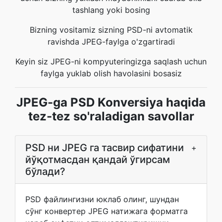
tashlang yoki bosing
Bizning vositamiz sizning PSD-ni avtomatik
ravishda JPEG-faylga o'zgartiradi
Keyin siz JPEG-ni kompyuteringizga saqlash uchun
faylga yuklab olish havolasini bosasiz
JPEG-ga PSD Konversiya haqida
tez-tez so'raladigan savollar
PSD ни JPEG га тасвир сифатини
+
йўқотмасдан қандай ўгирсам
бўлади?
PSD файлингизни юклаб олинг, шундан
сўнг конвертер JPEG натижага форматга