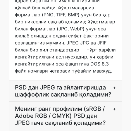
қараб сифатни оптималлаштиришни
қўллай бошлайди. йўқотмаларсиз
форматлар (PNG, TIFF, BMP) учун биз ҳар
бир пикселни сақлаб қоламиз; йўқотмалар
билан форматлар (JPG, WebP) учун эса
юклаб олишдан олдин сифат факторини
созлашингиз мумкин. JPEG JPG ва JFIF
билан бир хил стандартдир — тўрт ҳарфли
кенгайтирилгани асл нусхадир, уч ҳарфли
кенгайтирилгани эса фақатгина DOS 8.3
файл номлари чегараси туфайли мавжуд.
PSD дан JPEG га айлантиришда
+
шаффофлик сақланиб қоладими?
Менинг ранг профилим (sRGB /
+
Adobe RGB / CMYK) PSD дан
JPEG гача сақланиб қоладими?