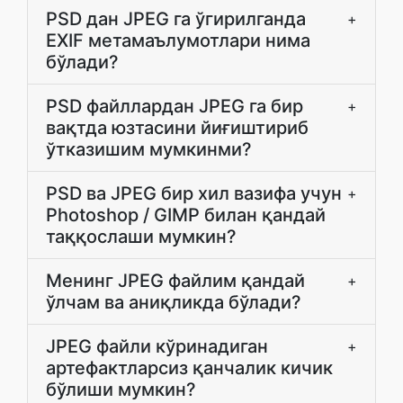
PSD дан JPEG га ўгирилганда
+
EXIF метамаълумотлари нима
бўлади?
PSD файллардан JPEG га бир
+
вақтда юзтасини йиғиштириб
ўтказишим мумкинми?
PSD ва JPEG бир хил вазифа учун
+
Photoshop / GIMP билан қандай
таққослаши мумкин?
Менинг JPEG файлим қандай
+
ўлчам ва аниқликда бўлади?
JPEG файли кўринадиган
+
артефактларсиз қанчалик кичик
бўлиши мумкин?