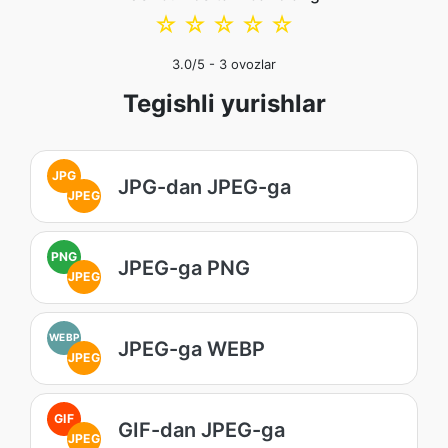
☆
☆
☆
☆
☆
3.0
/5 -
3
ovozlar
Tegishli yurishlar
JPG
JPG-dan JPEG-ga
JPEG
PNG
JPEG-ga PNG
JPEG
WEBP
JPEG-ga WEBP
JPEG
GIF
GIF-dan JPEG-ga
JPEG