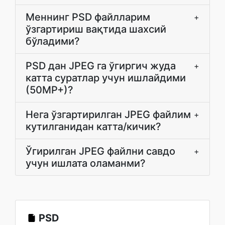
Меннинг PSD файлларим
+
ўзгартириш вақтида шахсий
бўладими?
PSD дан JPEG га ўгиргич жуда
+
катта суратлар учун ишлайдими
(50MP+)?
Нега ўзгартирилган JPEG файлим
+
кутилганидан катта/кичик?
Ўгирилган JPEG файлни савдо
+
учун ишлата оламанми?
PSD