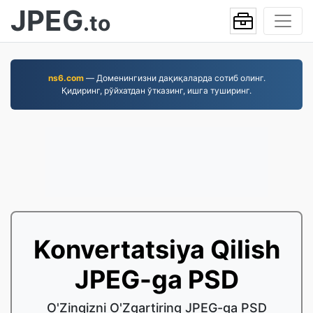
JPEG
.to
ns6.com
— Доменингизни дақиқаларда сотиб олинг.
Қидиринг, рўйхатдан ўтказинг, ишга туширинг.
Konvertatsiya Qilish
JPEG-ga PSD
O'Zingizni O'Zgartiring JPEG-ga PSD