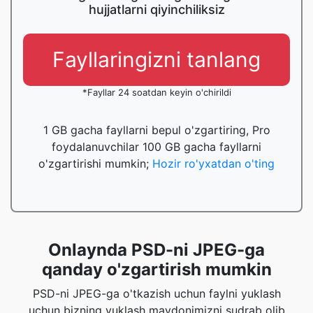
hujjatlarni qiyinchiliksiz
Fayllaringizni tanlang
*Fayllar 24 soatdan keyin o'chirildi
1 GB gacha fayllarni bepul o'zgartiring, Pro
foydalanuvchilar 100 GB gacha fayllarni
o'zgartirishi mumkin;
Hozir ro'yxatdan o'ting
Onlaynda PSD-ni JPEG-ga
qanday o'zgartirish mumkin
PSD-ni JPEG-ga o'tkazish uchun faylni yuklash
uchun bizning yuklash maydonimizni sudrab olib