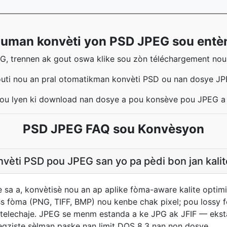
uman konvèti yon PSD JPEG sou entè
, trennen ak gout oswa klike sou zòn téléchargement nou
uti nou an pral otomatikman konvèti PSD ou nan dosye J
 sou lyen ki download nan dosye a pou konsève pou JPEG a
PSD JPEG FAQ sou Konvèsyon
vèti PSD pou JPEG san yo pa pèdi bon jan kalit
 sa a, konvètisè nou an ap aplike fòma-aware kalite optim
s fòma (PNG, TIFF, BMP) nou kenbe chak pixel; pou lossy
n telechaje. JPEG se menm estanda a ke JPG ak JFIF — eksta
 la egziste sèlman paske nan limit DOS 8.3 nan non dosye.