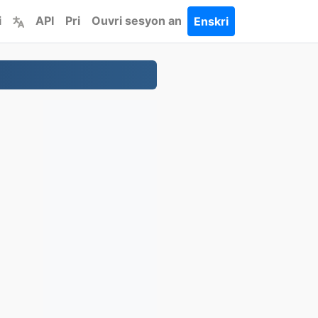
i
API
Pri
Ouvri sesyon an
Enskri