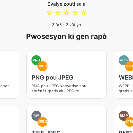
Evalye zouti sa a
☆
☆
☆
☆
☆
3.0
/5 -
3
vòt yo
Pwosesyon ki gen rapò
PNG
WEBP
JPEG
JPE
PNG pou JPEG
WEB
tènèt
PNG pou JPEG konvètisè sou
WEBP J
entènèt gratis ak JPEG.to
gratis 
BMP
TIFF
JPEG
JPE