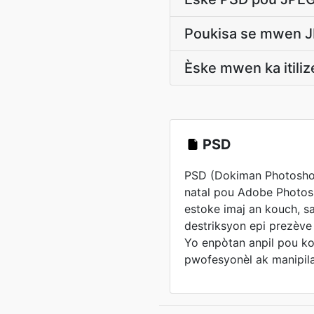
Poukisa se mwen JP
Èske mwen ka itiliz
PSD
PSD (Dokiman Photoshop
natal pou Adobe Photos
estoke imaj an kouch, s
destriksyon epi prezèv
Yo enpòtan anpil pou k
pwofesyonèl ak manipila