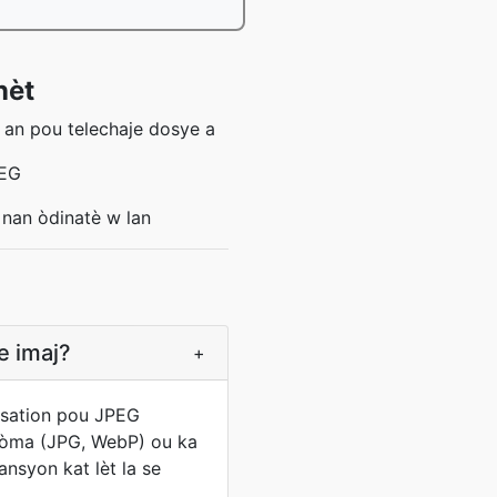
nèt
 an pou telechaje dosye a
PEG
 nan òdinatè w lan
e imaj?
+
isation pou JPEG
 fòma (JPG, WebP) ou ka
nsyon kat lèt la se