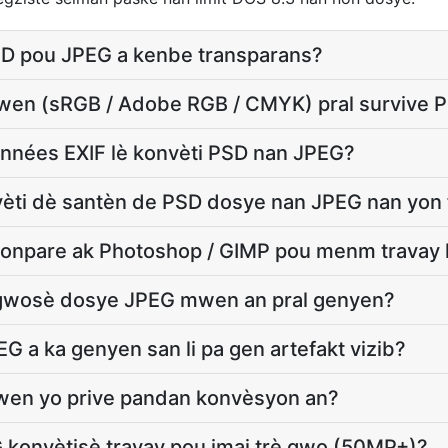
D pou JPEG a kenbe transparans?
mwen (sRGB / Adobe RGB / CMYK) pral survive
onnées EXIF lè konvèti PSD nan JPEG?
èti dè santèn de PSD dosye nan JPEG nan yon
konpare ak Photoshop / GIMP pou menm travay 
i gwosè dosye JPEG mwen an pral genyen?
 a ka genyen san li pa gen artefakt vizib?
en yo prive pandan konvèsyon an?
konvètisè travay pou imaj trè gwo (50MP+)?