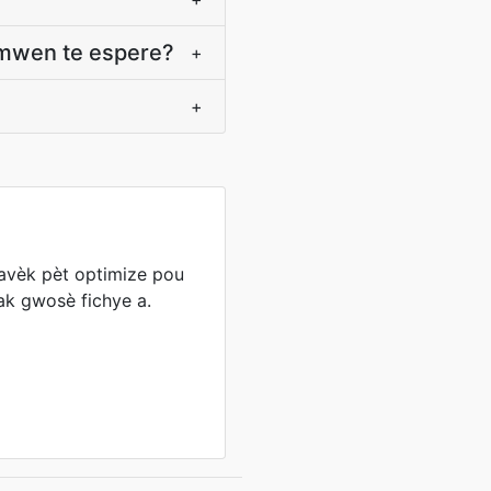
a mwen te espere?
+
+
 avèk pèt optimize pou
 ak gwosè fichye a.