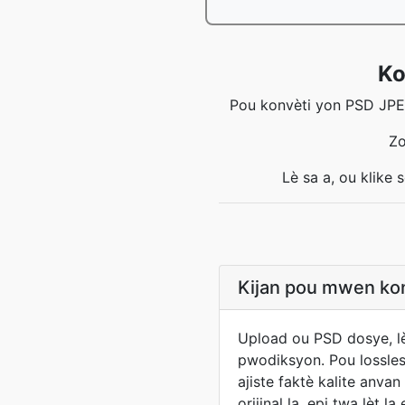
Ko
Pou konvèti yon PSD JPEG
Zo
Lè sa a, ou klike
Kijan pou mwen kon
Upload ou PSD dosye, lè
pwodiksyon. Pou lossles
ajiste faktè kalite anva
orijinal la, epi twa lèt