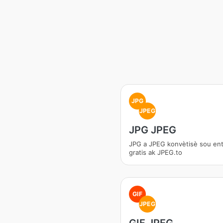
JPG
JPEG
JPG JPEG
JPG a JPEG konvètisè sou en
gratis ak JPEG.to
GIF
JPEG