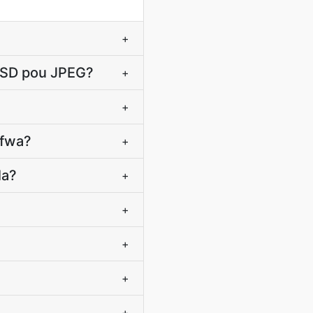
+
 PSD pou JPEG?
+
+
 fwa?
+
la?
+
+
+
+
+