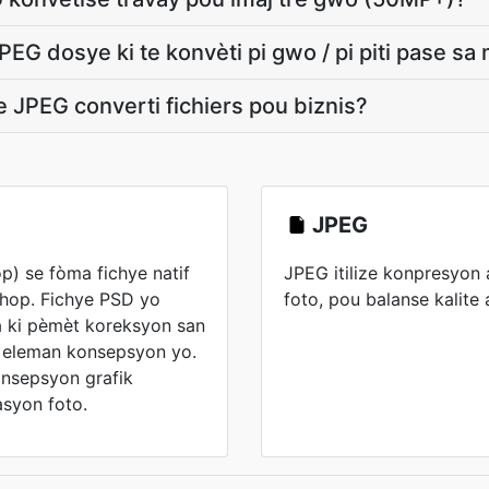
EG dosye ki te konvèti pi gwo / pi piti pase s
e JPEG converti fichiers pou biznis?
JPEG
) se fòma fichye natif
JPEG itilize konpresyon
hop. Fichye PSD yo
foto, pou balanse kalite
a ki pèmèt koreksyon san
e eleman konsepsyon yo.
onsepsyon grafik
syon foto.