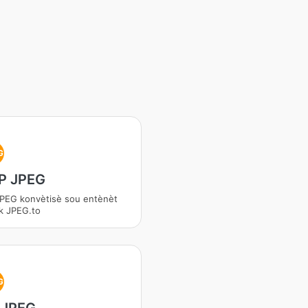
G
P JPEG
PEG konvètisè sou entènèt
ak JPEG.to
G