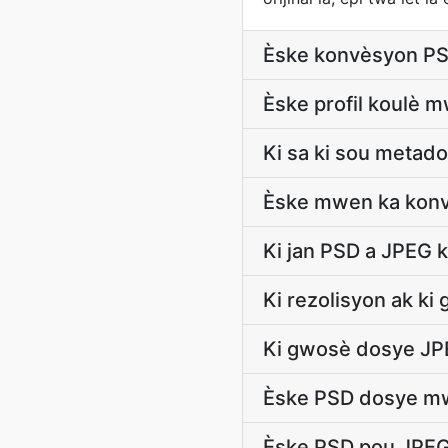
Èske konvèsyon PS
Èske profil koulè 
Ki sa ki sou metad
Èske mwen ka konv
Ki jan PSD a JPEG 
Ki rezolisyon ak k
Ki gwosè dosye JPEG
Èske PSD dosye mw
Èske PSD pou JPEG 