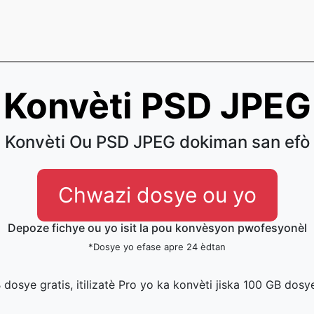
Konvèti PSD JPEG
Konvèti Ou PSD JPEG dokiman san efò
Chwazi dosye ou yo
Depoze fichye ou yo isit la pou konvèsyon pwofesyonèl
*Dosye yo efase apre 24 èdtan
B dosye gratis, itilizatè Pro yo ka konvèti jiska 100 GB dosy