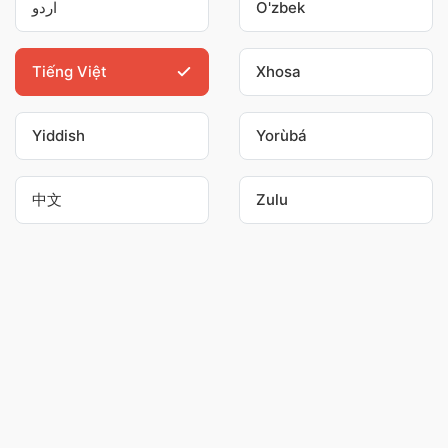
اردو
O'zbek
Tiếng Việt
Xhosa
Yiddish
Yorùbá
中文
Zulu