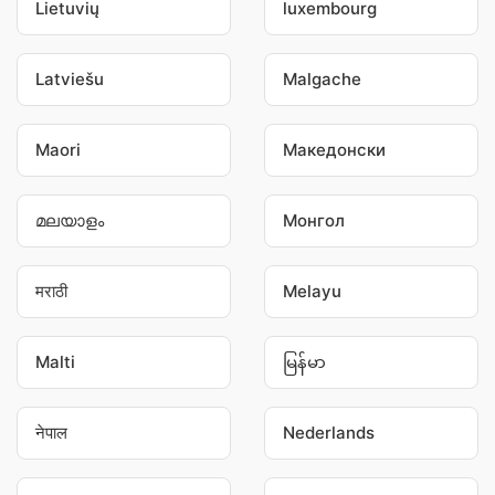
Lietuvių
luxembourg
Latviešu
Malgache
Maori
Македонски
മലയാളം
Монгол
मराठी
Melayu
Malti
မြန်မာ
नेपाल
Nederlands