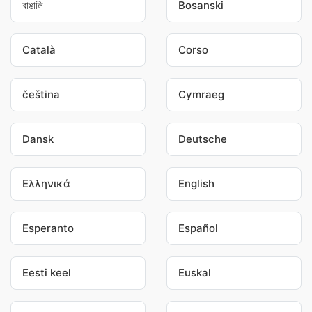
বাঙালি
Bosanski
Català
Corso
čeština
Cymraeg
Dansk
Deutsche
Ελληνικά
English
Esperanto
Español
Eesti keel
Euskal