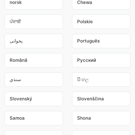
norsk
Chewa
ਪੰਜਾਬੀ
Polskie
پخوانی
Português
Română
Pусский
سنڌي
සිංහල
Slovenský
Slovenščina
Samoa
Shona