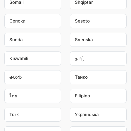
Somali
Shqiptar
Српски
Sesoto
Sunda
Svenska
Kiswahili
தமிழ்
తెలుగు
Тайко
ไทย
Filipino
Türk
Українська