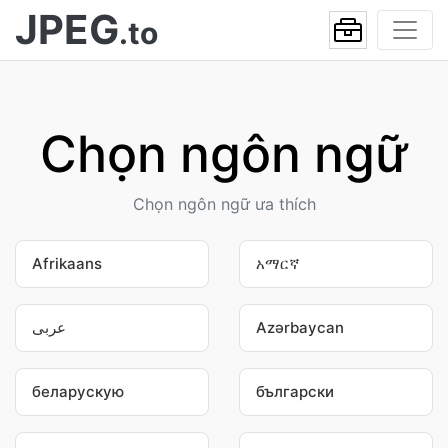
JPEG
.to
Chọn ngôn ngữ
Chọn ngôn ngữ ưa thích
Afrikaans
አማርኛ
عربى
Azərbaycan
беларускую
български