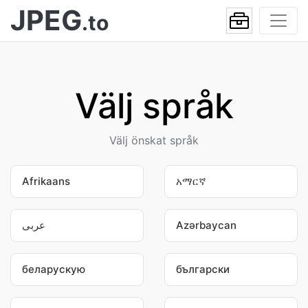
JPEG
.to
Välj språk
Välj önskat språk
Afrikaans
አማርኛ
عربى
Azərbaycan
беларускую
български