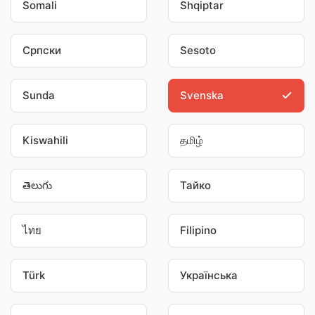
Somali
Shqiptar
Српски
Sesoto
Sunda
Svenska
Kiswahili
தமிழ்
తెలుగు
Тайко
ไทย
Filipino
Türk
Українська