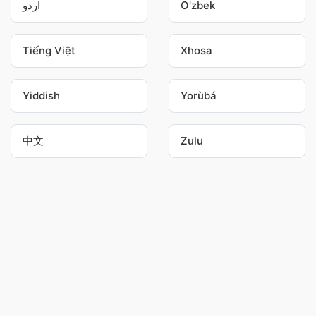
اردو
O'zbek
Tiếng Việt
Xhosa
Yiddish
Yorùbá
中文
Zulu