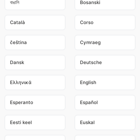
বাঙালি
Bosanski
Català
Corso
čeština
Cymraeg
Dansk
Deutsche
Ελληνικά
English
Esperanto
Español
Eesti keel
Euskal