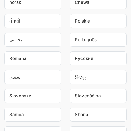
norsk
Chewa
ਪੰਜਾਬੀ
Polskie
پخوانی
Português
Română
Pусский
سنڌي
සිංහල
Slovenský
Slovenščina
Samoa
Shona