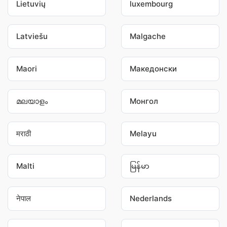
Lietuvių
luxembourg
Latviešu
Malgache
Maori
Македонски
മലയാളം
Монгол
मराठी
Melayu
Malti
မြန်မာ
नेपाल
Nederlands