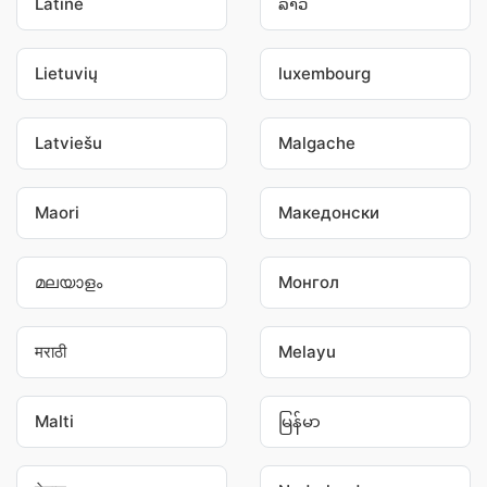
Latine
ລາວ
Lietuvių
luxembourg
Latviešu
Malgache
Maori
Македонски
മലയാളം
Монгол
मराठी
Melayu
Malti
မြန်မာ