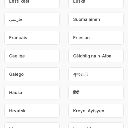
Eesti keel
Euskal
فارسی
Suomalainen
Français
Friesian
Gaeilge
Gàidhlig na h-Alba
Galego
ગુજરાતી
Hausa
हिंदी
Hrvatski
Kreyòl Ayisyen