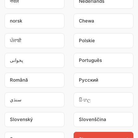
नेपाल
Nederlands
norsk
Chewa
ਪੰਜਾਬੀ
Polskie
پخوانی
Português
Română
Pусский
سنڌي
සිංහල
Slovenský
Slovenščina