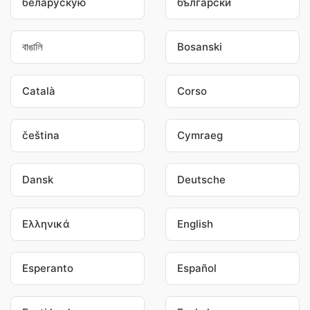
беларускую
български
বাঙালি
Bosanski
Català
Corso
čeština
Cymraeg
Dansk
Deutsche
Ελληνικά
English
Esperanto
Español