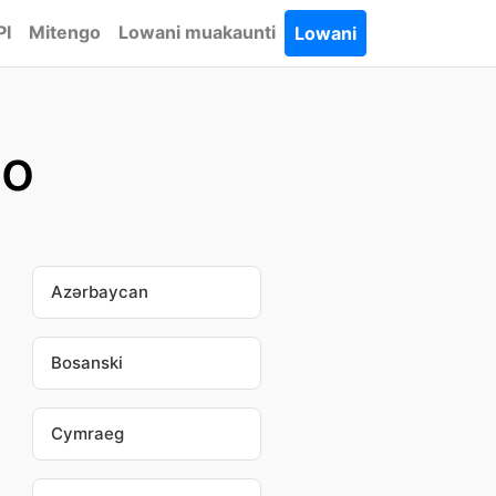
PI
Mitengo
Lowani muakaunti
Lowani
lo
Azərbaycan
Bosanski
Cymraeg