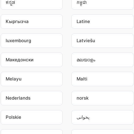
ಕನ್ನಡ
កម្ពុជា
Кыргызча
Latine
luxembourg
Latviešu
Македонски
മലയാളം
Melayu
Malti
Nederlands
norsk
Polskie
پخوانی