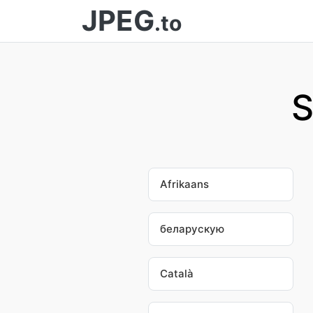
JPEG
.to
S
Afrikaans
беларускую
Català