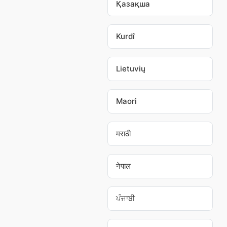
Қазақша
Kurdî
Lietuvių
Maori
मराठी
नेपाल
ਪੰਜਾਬੀ