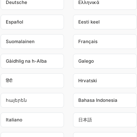
Deutsche
Ελληνικά
Español
Eesti keel
Suomalainen
Français
Gàidhlig na h-Alba
Galego
हिंदी
Hrvatski
հայերեն
Bahasa Indonesia
Italiano
日本語