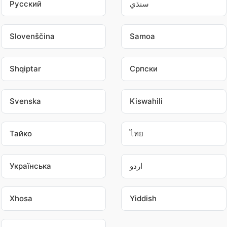
Pусский
سنڌي
Slovenščina
Samoa
Shqiptar
Српски
Svenska
Kiswahili
Тайко
ไทย
Українська
اردو
Xhosa
Yiddish