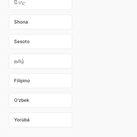
සිංහල
Shona
Sesoto
தமிழ்
Filipino
O'zbek
Yorùbá