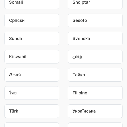
Somali
Shqiptar
Српски
Sesoto
Sunda
Svenska
Kiswahili
தமிழ்
తెలుగు
Тайко
ไทย
Filipino
Türk
Українська