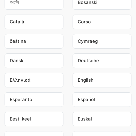
বাঙালি
Bosanski
Català
Corso
čeština
Cymraeg
Dansk
Deutsche
Ελληνικά
English
Esperanto
Español
Eesti keel
Euskal