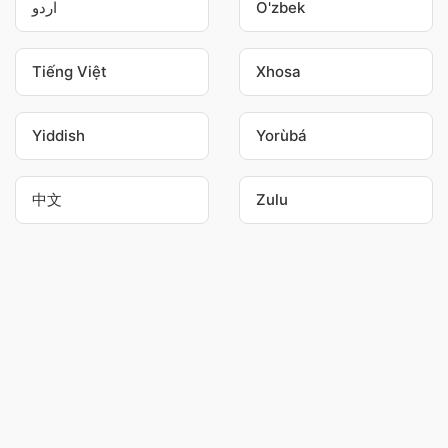
اردو
O'zbek
Tiếng Việt
Xhosa
Yiddish
Yorùbá
中文
Zulu