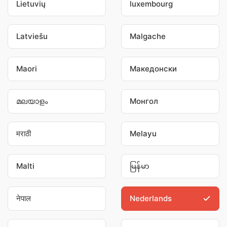
Lietuvių
luxembourg
Latviešu
Malgache
Maori
Македонски
മലയാളം
Монгол
मराठी
Melayu
Malti
မြန်မာ
नेपाल
Nederlands