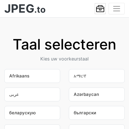
JPEG
.to
Taal selecteren
Kies uw voorkeurstaal
Afrikaans
አማርኛ
عربى
Azərbaycan
беларускую
български