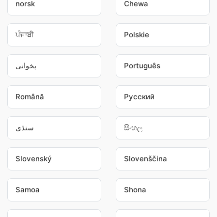
norsk
Chewa
ਪੰਜਾਬੀ
Polskie
پخوانی
Português
Română
Pусский
سنڌي
සිංහල
Slovenský
Slovenščina
Samoa
Shona