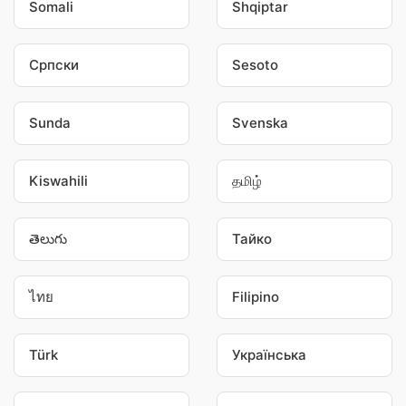
Somali
Shqiptar
Српски
Sesoto
Sunda
Svenska
Kiswahili
தமிழ்
తెలుగు
Тайко
ไทย
Filipino
Türk
Українська