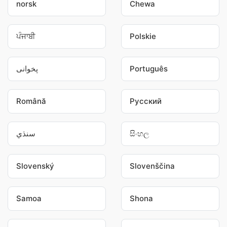
norsk
Chewa
ਪੰਜਾਬੀ
Polskie
پخوانی
Português
Română
Pусский
سنڌي
සිංහල
Slovenský
Slovenščina
Samoa
Shona