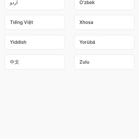
اردو
O'zbek
Tiếng Việt
Xhosa
Yiddish
Yorùbá
中文
Zulu