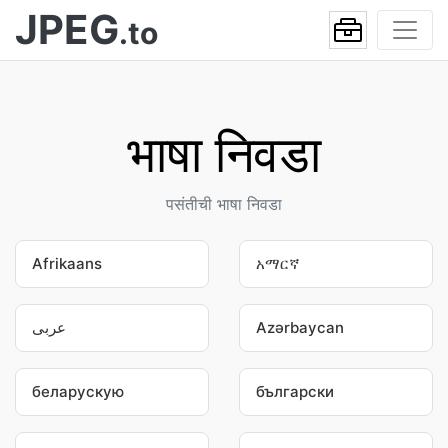
JPEG
.to
भाषा निवडा
पसंतीची भाषा निवडा
Afrikaans
አማርኛ
عربى
Azərbaycan
беларускую
български