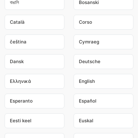
বাঙালি
Bosanski
Català
Corso
čeština
Cymraeg
Dansk
Deutsche
Ελληνικά
English
Esperanto
Español
Eesti keel
Euskal