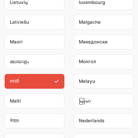
Lietuvių
luxembourg
Latviešu
Malgache
Maori
Македонски
മലയാളം
Монгол
मराठी
Melayu
Malti
မြန်မာ
नेपाल
Nederlands