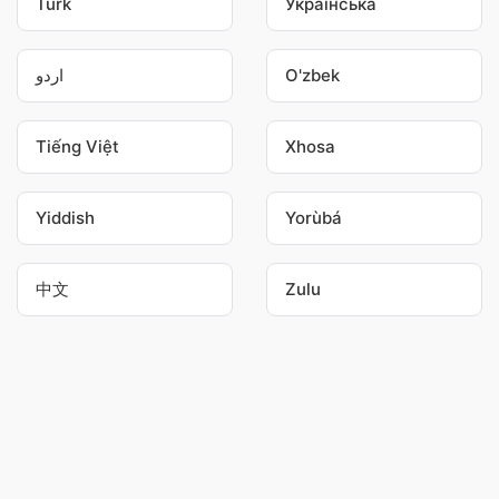
Türk
Українська
اردو
O'zbek
Tiếng Việt
Xhosa
Yiddish
Yorùbá
中文
Zulu