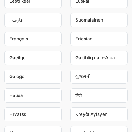
Eesti keel
Euskal
فارسی
Suomalainen
Français
Friesian
Gaeilge
Gàidhlig na h-Alba
Galego
ગુજરાતી
Hausa
हिंदी
Hrvatski
Kreyòl Ayisyen