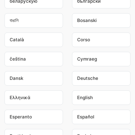
беларускую
български
বাঙালি
Bosanski
Català
Corso
čeština
Cymraeg
Dansk
Deutsche
Ελληνικά
English
Esperanto
Español