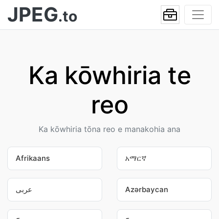
JPEG
.to
Ka kōwhiria te
reo
Ka kōwhiria tōna reo e manakohia ana
Afrikaans
አማርኛ
عربى
Azərbaycan