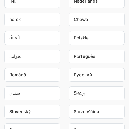
नेपाल
Nederlands
norsk
Chewa
ਪੰਜਾਬੀ
Polskie
پخوانی
Português
Română
Pусский
سنڌي
සිංහල
Slovenský
Slovenščina