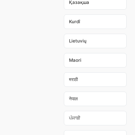
Қазақша
Kurdî
Lietuvių
Maori
मराठी
नेपाल
ਪੰਜਾਬੀ