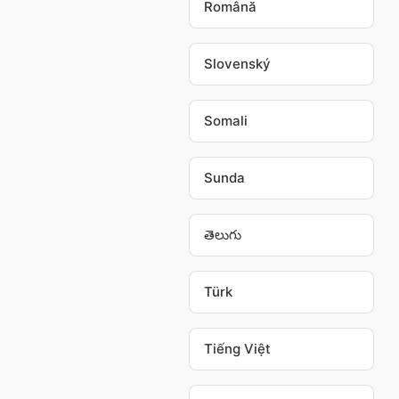
Română
Slovenský
Somali
Sunda
తెలుగు
Türk
Tiếng Việt