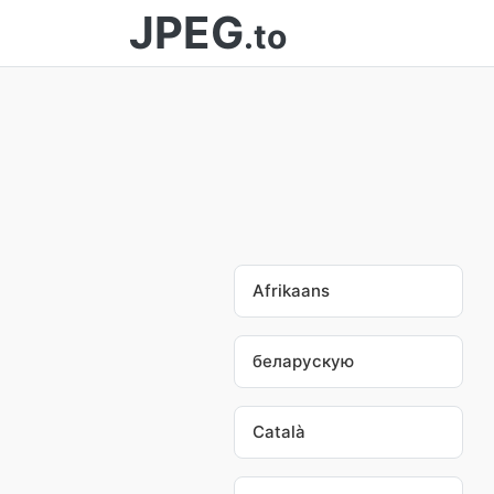
JPEG
.to
Afrikaans
беларускую
Català