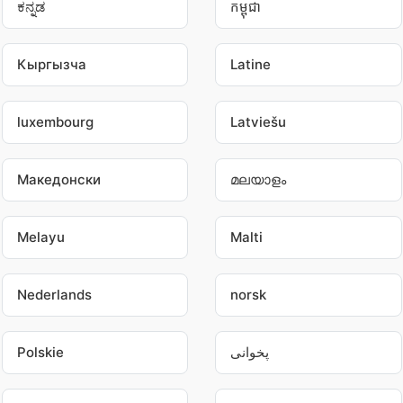
ಕನ್ನಡ
កម្ពុជា
Кыргызча
Latine
luxembourg
Latviešu
Македонски
മലയാളം
Melayu
Malti
Nederlands
norsk
Polskie
پخوانی