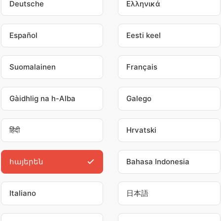
Deutsche
Ελληνικά
Español
Eesti keel
Suomalainen
Français
Gàidhlig na h-Alba
Galego
हिंदी
Hrvatski
հայերեն
Bahasa Indonesia
Italiano
日本語