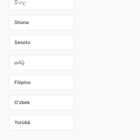
සිංහල
Shona
Sesoto
தமிழ்
Filipino
O'zbek
Yorùbá