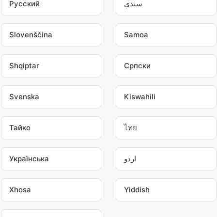
Pусский
سنڌي
Slovenščina
Samoa
Shqiptar
Српски
Svenska
Kiswahili
Тайко
ไทย
Українська
اردو
Xhosa
Yiddish