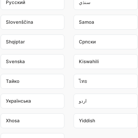
سنڌي
Pусский
Slovenščina
Samoa
Shqiptar
Српски
Svenska
Kiswahili
Тайко
ไทย
اردو
Українська
Xhosa
Yiddish