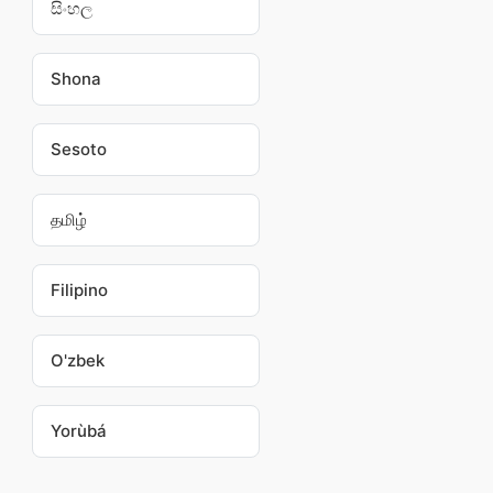
සිංහල
Shona
Sesoto
தமிழ்
Filipino
O'zbek
Yorùbá