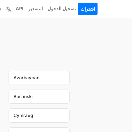
تسجيل الدخول
التسعير
API
ج
اشتراك
Azərbaycan
Bosanski
Cymraeg