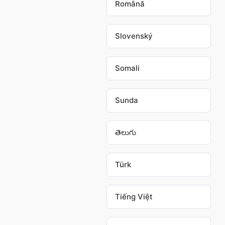
Română
Slovenský
Somali
Sunda
తెలుగు
Türk
Tiếng Việt