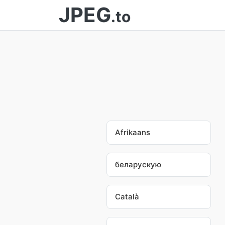
JPEG
.to
Afrikaans
беларускую
Català