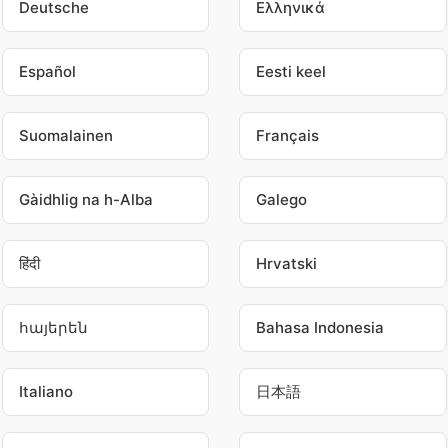
Deutsche
Ελληνικά
Español
Eesti keel
Suomalainen
Français
Gàidhlig na h-Alba
Galego
हिंदी
Hrvatski
հայերեն
Bahasa Indonesia
Italiano
日本語