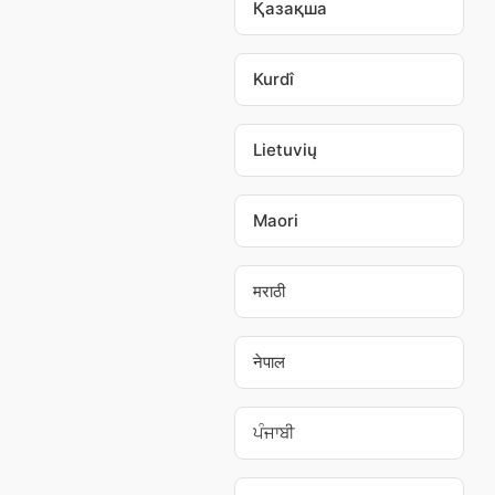
Қазақша
Kurdî
Lietuvių
Maori
मराठी
नेपाल
ਪੰਜਾਬੀ