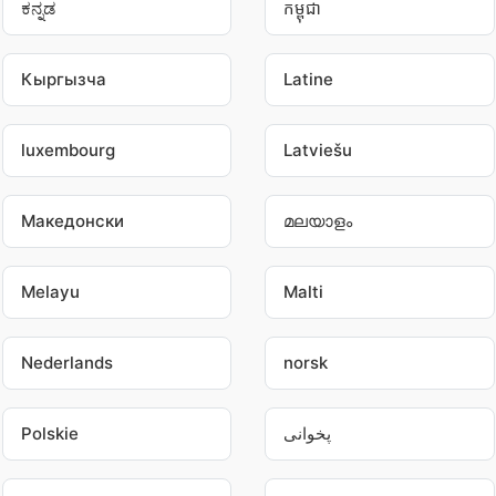
ಕನ್ನಡ
កម្ពុជា
Кыргызча
Latine
luxembourg
Latviešu
Македонски
മലയാളം
Melayu
Malti
Nederlands
norsk
پخوانی
Polskie