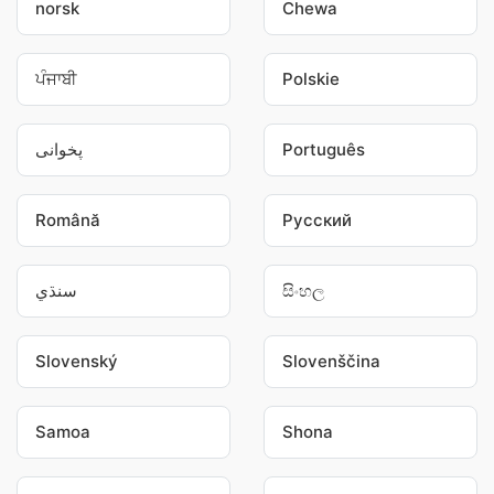
norsk
Chewa
ਪੰਜਾਬੀ
Polskie
پخوانی
Português
Română
Pусский
سنڌي
සිංහල
Slovenský
Slovenščina
Samoa
Shona