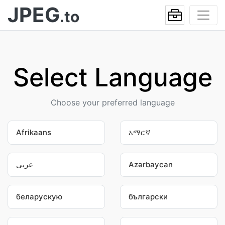
JPEG
.to
Select Language
Choose your preferred language
Afrikaans
አማርኛ
عربى
Azərbaycan
беларускую
български