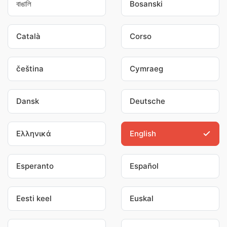
বাঙালি
Bosanski
Català
Corso
čeština
Cymraeg
Dansk
Deutsche
Ελληνικά
English
Esperanto
Español
Eesti keel
Euskal