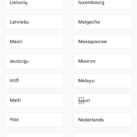
Lietuvių
luxembourg
Latviešu
Malgache
Maori
Македонски
മലയാളം
Монгол
मराठी
Melayu
Malti
မြန်မာ
नेपाल
Nederlands