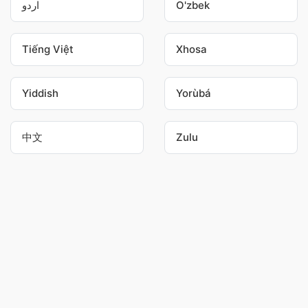
اردو
O'zbek
Tiếng Việt
Xhosa
Yiddish
Yorùbá
中文
Zulu