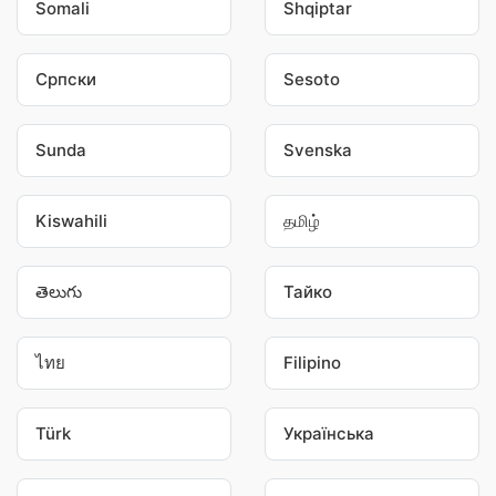
Somali
Shqiptar
Српски
Sesoto
Sunda
Svenska
Kiswahili
தமிழ்
తెలుగు
Тайко
ไทย
Filipino
Türk
Українська