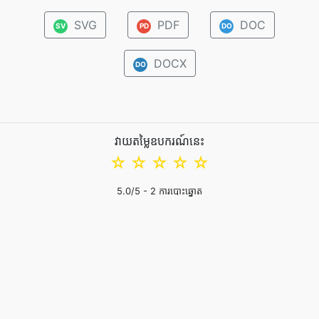
SVG
PDF
DOC
SV
PD
DO
DOCX
DO
វាយតម្លៃឧបករណ៍នេះ
☆
☆
☆
☆
☆
5.0
/5 -
2
ការបោះឆ្នោត