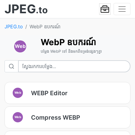
JPEG
.to
JPEG.to
WebP ឧបករណ៍
WebP ឧបករណ៍
Web
បម្លែង WebP ទៅ និងមកពីទម្រង់ផ្សេងៗគ្នា
WEBP Editor
Web
Compress WEBP
Web