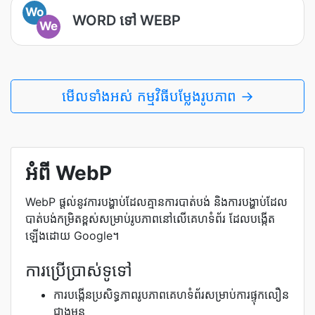
Wo
WORD ទៅ WEBP
We
មើលទាំងអស់ កម្មវិធីបម្លែងរូបភាព →
អំពី WebP
WebP ផ្តល់នូវការបង្ហាប់ដែលគ្មានការបាត់បង់ និងការបង្ហាប់ដែល
បាត់បង់កម្រិតខ្ពស់សម្រាប់រូបភាពនៅលើគេហទំព័រ ដែលបង្កើត
ឡើងដោយ Google។
ការប្រើប្រាស់ទូទៅ
ការបង្កើនប្រសិទ្ធភាពរូបភាពគេហទំព័រសម្រាប់ការផ្ទុកលឿន
ជាងមុន