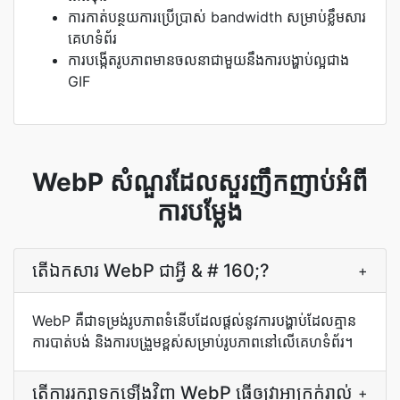
ការកាត់បន្ថយការប្រើប្រាស់ bandwidth សម្រាប់ខ្លឹមសារ
គេហទំព័រ
ការបង្កើតរូបភាពមានចលនាជាមួយនឹងការបង្ហាប់ល្អជាង
GIF
WebP សំណួរដែលសួរញឹកញាប់អំពី
ការបម្លែង
តើ​ឯកសារ WebP ជា​អ្វី & # 160;?
+
WebP គឺជាទម្រង់រូបភាពទំនើបដែលផ្តល់នូវការបង្ហាប់ដែលគ្មាន
ការបាត់បង់ និងការបង្រួមខ្ពស់សម្រាប់រូបភាពនៅលើគេហទំព័រ។
តើ​ការ​រក្សាទុក​ឡើងវិញ WebP ធ្វើ​ឲ្យ​វា​អាក្រក់​រាល់​
+