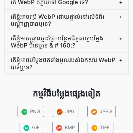
តើ WebP តភ្ជាប់​ទៅ Google ទេ?
+
តើ​ខ្ញុំ​អាច​ប្រើ WebP ដោយ​ផ្ទាល់​នៅ​លើ​ទំព័រ​
+
បណ្ដាញ​បាន​ឬ​ទេ?
តើ​ខ្ញុំ​អាច​ប្ដូរ​ឈ្មោះ​ផ្នែក​បន្ថែម​ជំនួស​ឲ្យ​បម្លែង
+
WebP បាន​ឬ​ទេ & # 160;?
តើ​ខ្ញុំ​អាច​បម្លែង​ថត​ទាំងមូល​របស់​ឯកសារ WebP
+
បាន​ឬ​ទេ?
កម្មវិធីបម្លែងផ្សេងទៀត
PNG
JPG
JPEG
PN
JP
JP
GIF
BMP
TIFF
GI
BM
TI