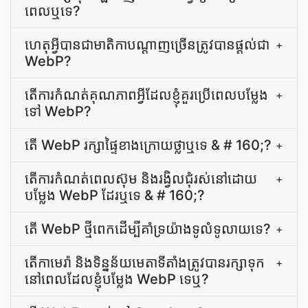
ពេល​ឬ​ទេ?
ហេតុអ្វីបានជាមាតិកាបណ្ដាញច្រើនត្រូវបានផ្ដល់ជា
+
WebP?
តើ​ការ​កំណត់​គុណភាព​អ្វី​ដែល​ខ្ញុំ​គួរ​ប្រើ​ពេល​បម្លែង​
+
ទៅ WebP?
តើ WebP រក្សា​ផ្ទៃ​ខាងក្រោយ​ថ្លា​ឬ​ទេ & # 160;?
+
តើ​ការ​កំណត់​ពេល​ស៊ុម និង​រង្វិល​ជុំ​រស់​នៅ​ដោយ​
+
បម្លែង WebP ដែរឬទេ & # 160;?
តើ WebP ថ្មីពេកដើម្បីគាំទ្រយ៉ាងទូលំទូលាយទេ?
+
តើ​កាមេរ៉ា និង​ទិន្នន័យ​មេតា​ទីតាំង​ត្រូវ​បាន​រក្សា​ទុក​
+
នៅពេល​ដែល​ខ្ញុំ​បម្លែង WebP ទេ​ឬ?