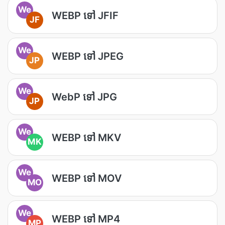
We
WEBP ទៅ JFIF
JF
We
WEBP ទៅ JPEG
JP
We
WebP ទៅ JPG
JP
We
WEBP ទៅ MKV
MK
We
WEBP ទៅ MOV
MO
We
WEBP ទៅ MP4
MP