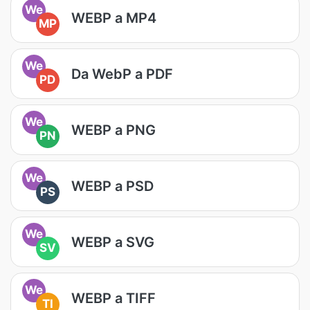
We
WEBP a MP4
MP
We
Da WebP a PDF
PD
We
WEBP a PNG
PN
We
WEBP a PSD
PS
We
WEBP a SVG
SV
We
WEBP a TIFF
TI