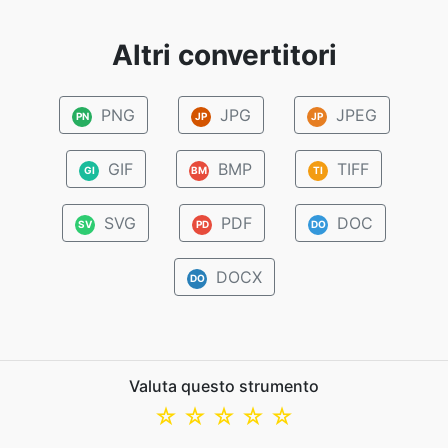
Altri convertitori
PNG
JPG
JPEG
PN
JP
JP
GIF
BMP
TIFF
GI
BM
TI
SVG
PDF
DOC
SV
PD
DO
DOCX
DO
Valuta questo strumento
☆
☆
☆
☆
☆