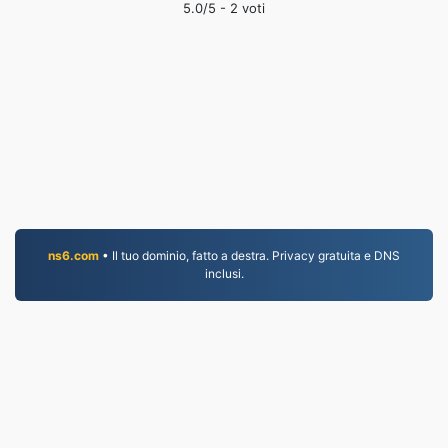
5.0
/5 -
2
voti
ns6.com
• Il tuo dominio, fatto a destra. Privacy gratuita e DNS
inclusi.
JPEG.to
757,004 File convertiti dal 2019
politica sulla riservatezza
|
Termini di servizio
|
Chi