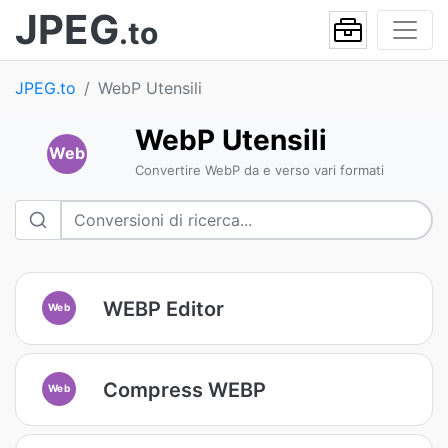
JPEG
.to
JPEG.to
WebP Utensili
WebP Utensili
Web
Convertire WebP da e verso vari formati
WEBP Editor
Web
Compress WEBP
Web