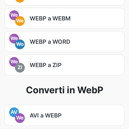
We
WEBP a WEBM
We
We
WEBP a WORD
Wo
We
WEBP a ZIP
ZI
Converti in WebP
AV
AVI a WEBP
We