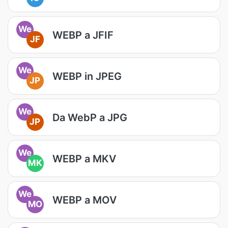
We
WEBP a JFIF
JF
We
WEBP in JPEG
JP
We
Da WebP a JPG
JP
We
WEBP a MKV
MK
We
WEBP a MOV
MO