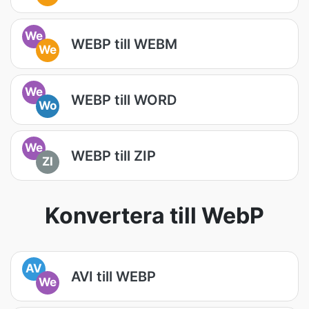
We
WEBP till WEBM
We
We
WEBP till WORD
Wo
We
WEBP till ZIP
ZI
Konvertera till WebP
AV
AVI till WEBP
We