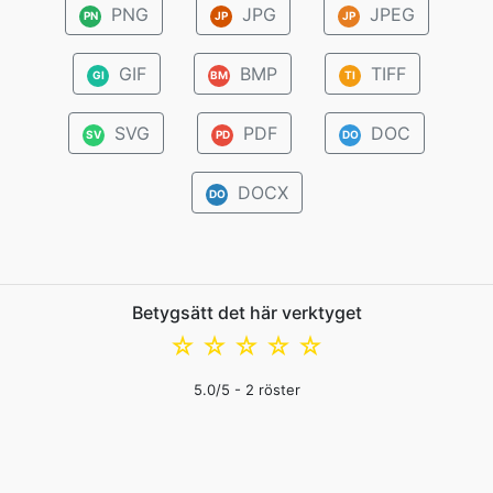
PNG
JPG
JPEG
PN
JP
JP
GIF
BMP
TIFF
GI
BM
TI
SVG
PDF
DOC
SV
PD
DO
DOCX
DO
Betygsätt det här verktyget
☆
☆
☆
☆
☆
5.0
/5 -
2
röster