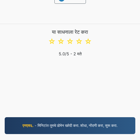
या साधनाला रेट करा
☆
☆
☆
☆
☆
5.0
/5 -
2
मते
एनएस६.
- मिनिटांत तुमचे डोमेन खरेदी करा. शोधा, नोंदणी करा, सुरू करा.