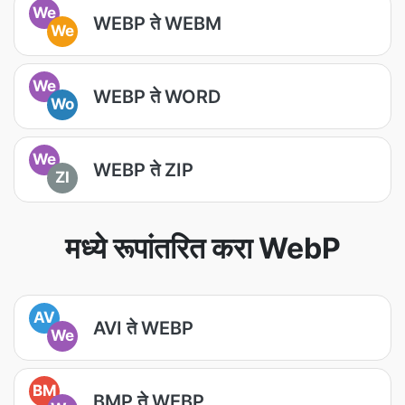
We
WEBP ते WEBM
We
We
WEBP ते WORD
Wo
We
WEBP ते ZIP
ZI
मध्ये रूपांतरित करा WebP
AV
AVI ते WEBP
We
BM
BMP ते WEBP