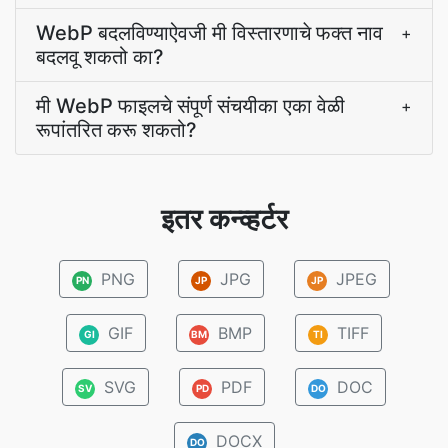
WebP बदलविण्याऐवजी मी विस्तारणाचे फक्त नाव
+
बदलवू शकतो का?
मी WebP फाइलचे संपूर्ण संचयीका एका वेळी
+
रूपांतरित करू शकतो?
इतर कन्व्हर्टर
PNG
JPG
JPEG
PN
JP
JP
GIF
BMP
TIFF
GI
BM
TI
SVG
PDF
DOC
SV
PD
DO
DOCX
DO