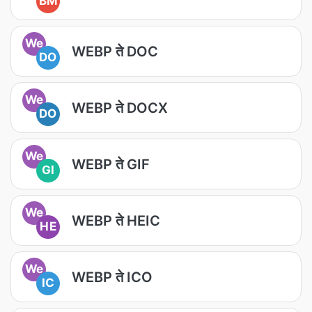
BM
We
WEBP ते DOC
DO
We
WEBP ते DOCX
DO
We
WEBP ते GIF
GI
We
WEBP ते HEIC
HE
We
WEBP ते ICO
IC