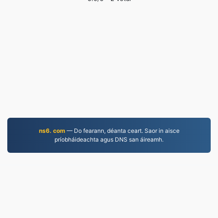
ns6. com
— Do fearann, déanta ceart. Saor in aisce
príobháideachta agus DNS san áireamh.
JPEG.to
756,948 Comhaid a tiontaíodh ó 2019
Polasaí Príobháideachais
|
Téarmaí Seirbhíse
|
Fúinn
|