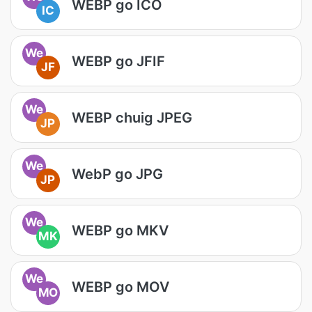
WEBP go ICO
IC
We
WEBP go JFIF
JF
We
WEBP chuig JPEG
JP
We
WebP go JPG
JP
We
WEBP go MKV
MK
We
WEBP go MOV
MO