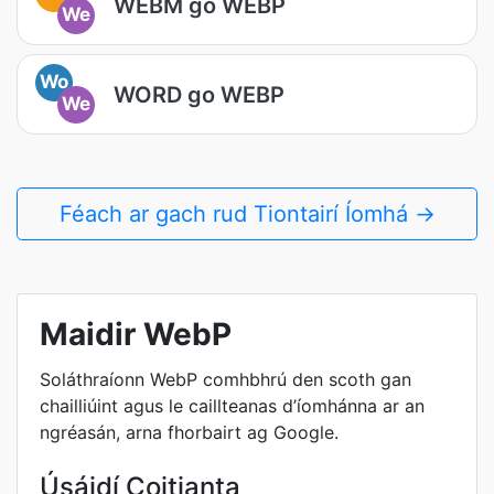
WEBM go WEBP
We
Wo
WORD go WEBP
We
Féach ar gach rud Tiontairí Íomhá →
Maidir WebP
Soláthraíonn WebP comhbhrú den scoth gan
chailliúint agus le caillteanas d’íomhánna ar an
ngréasán, arna fhorbairt ag Google.
Úsáidí Coitianta