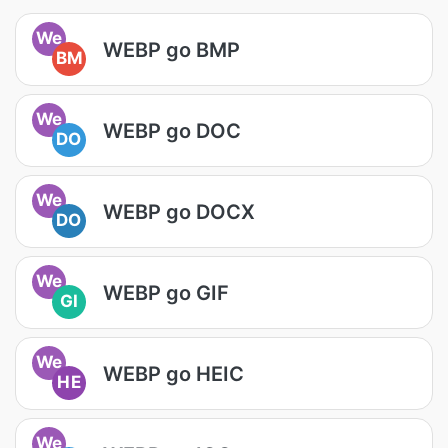
We
WEBP go BMP
BM
We
WEBP go DOC
DO
We
WEBP go DOCX
DO
We
WEBP go GIF
GI
We
WEBP go HEIC
HE
We