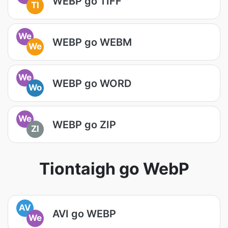
WEBP go TIFF
TI
We
WEBP go WEBM
We
We
WEBP go WORD
Wo
We
WEBP go ZIP
ZI
Tiontaigh go WebP
AV
AVI go WEBP
We