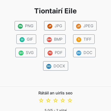
Tiontairí Eile
PNG
JPG
JPEG
PN
JP
JP
GIF
BMP
TIFF
GI
BM
TI
SVG
PDF
DOC
SV
PD
DO
DOCX
DO
Rátáil an uirlis seo
☆
☆
☆
☆
☆
5.0
/5 -
2
vótaí