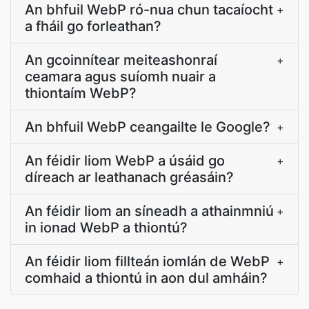
An bhfuil WebP ró-nua chun tacaíocht
+
a fháil go forleathan?
An gcoinnítear meiteashonraí
+
ceamara agus suíomh nuair a
thiontaím WebP?
An bhfuil WebP ceangailte le Google?
+
An féidir liom WebP a úsáid go
+
díreach ar leathanach gréasáin?
An féidir liom an síneadh a athainmniú
+
in ionad WebP a thiontú?
An féidir liom fillteán iomlán de WebP
+
comhaid a thiontú in aon dul amháin?