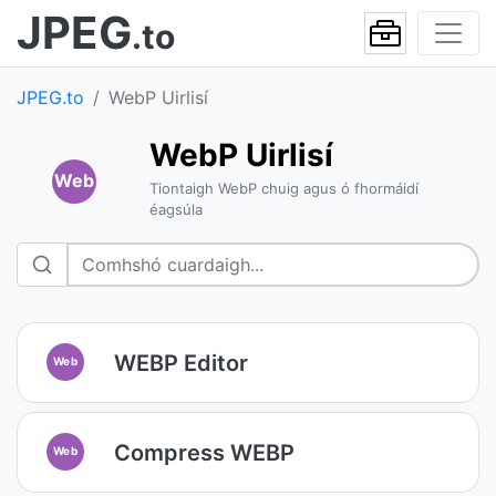
JPEG
.to
JPEG.to
WebP Uirlisí
WebP Uirlisí
Web
Tiontaigh WebP chuig agus ó fhormáidí
éagsúla
WEBP Editor
Web
Compress WEBP
Web