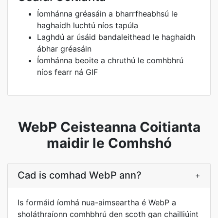
Íomhánna gréasáin a bharrfheabhsú le
haghaidh luchtú níos tapúla
Laghdú ar úsáid bandaleithead le haghaidh
ábhar gréasáin
Íomhánna beoite a chruthú le comhbhrú
níos fearr ná GIF
WebP Ceisteanna Coitianta
maidir le Comhshó
Cad is comhad WebP ann?
+
Is formáid íomhá nua-aimseartha é WebP a
sholáthraíonn comhbhrú den scoth gan chailliúint