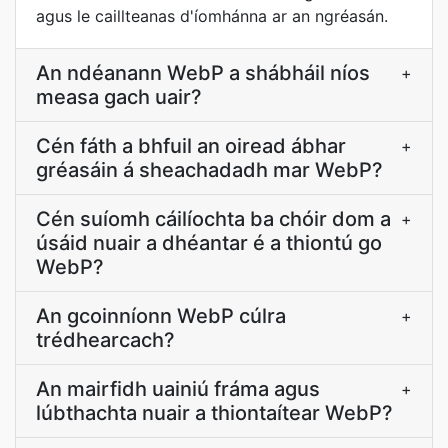
agus le caillteanas d'íomhánna ar an ngréasán.
An ndéanann WebP a shábháil níos
+
measa gach uair?
Cén fáth a bhfuil an oiread ábhar
+
gréasáin á sheachadadh mar WebP?
Cén suíomh cáilíochta ba chóir dom a
+
úsáid nuair a dhéantar é a thiontú go
WebP?
An gcoinníonn WebP cúlra
+
trédhearcach?
An mairfidh uainiú fráma agus
+
lúbthachta nuair a thiontaítear WebP?