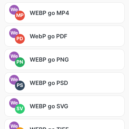
We
WEBP go MP4
MP
We
WebP go PDF
PD
We
WEBP go PNG
PN
We
WEBP go PSD
PS
We
WEBP go SVG
SV
We