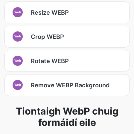
Resize WEBP
Web
Crop WEBP
Web
Rotate WEBP
Web
Remove WEBP Background
Web
Tiontaigh WebP chuig
formáidí eile