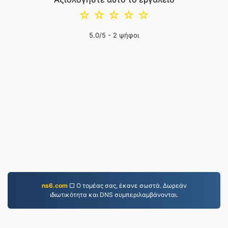
☆
☆
☆
☆
☆
5.0
/5 -
2
ψήφοι
ns6.com
□ Ο τομέας σας, έκανε σωστά. Δωρεάν
ιδιωτικότητα και DNS συμπεριλαμβάνονται.