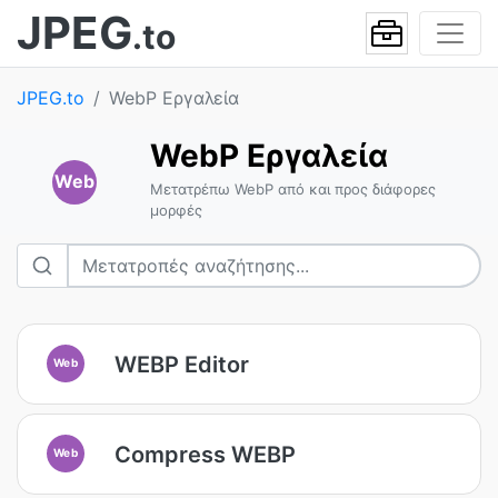
JPEG
.to
JPEG.to
WebP Εργαλεία
WebP Εργαλεία
Web
Μετατρέπω WebP από και προς διάφορες
μορφές
WEBP Editor
Web
Compress WEBP
Web