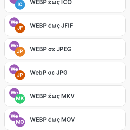
WEBP έως ICO
IC
We
WEBP έως JFIF
JF
We
WEBP σε JPEG
JP
We
WebP σε JPG
JP
We
WEBP έως MKV
MK
We
WEBP έως MOV
MO