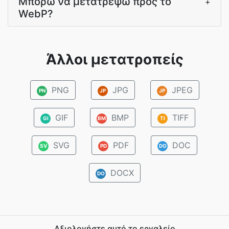
Μπορώ να μετατρέψω προς το
+
WebP?
Άλλοι μετατροπείς
PNG
JPG
JPEG
PN
JP
JP
GIF
BMP
TIFF
GI
BM
TI
SVG
PDF
DOC
SV
PD
DO
DOCX
DO
Αξιολογήστε αυτό το εργαλείο