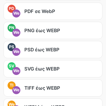
PD
PDF σε WebP
We
PN
PNG έως WEBP
We
PS
PSD έως WEBP
We
SV
SVG έως WEBP
We
TI
TIFF έως WEBP
We
We