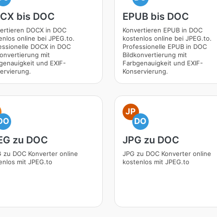
CX bis DOC
EPUB bis DOC
ertieren DOCX in DOC
Konvertieren EPUB in DOC
enlos online bei JPEG.to.
kostenlos online bei JPEG.to.
essionelle DOCX in DOC
Professionelle EPUB in DOC
konvertierung mit
Bildkonvertierung mit
genauigkeit und EXIF-
Farbgenauigkeit und EXIF-
ervierung.
Konservierung.
JP
DO
DO
EG zu DOC
JPG zu DOC
 zu DOC Konverter online
JPG zu DOC Konverter online
enlos mit JPEG.to
kostenlos mit JPEG.to