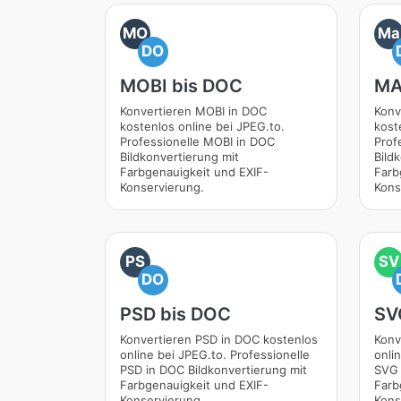
MO
Ma
DO
MOBI bis DOC
MA
Konvertieren MOBI in DOC
Konv
kostenlos online bei JPEG.to.
kost
Professionelle MOBI in DOC
Prof
Bildkonvertierung mit
Bild
Farbgenauigkeit und EXIF-
Farb
Konservierung.
Kons
PS
SV
DO
PSD bis DOC
SV
Konvertieren PSD in DOC kostenlos
Konv
online bei JPEG.to. Professionelle
onli
PSD in DOC Bildkonvertierung mit
SVG 
Farbgenauigkeit und EXIF-
Farb
Konservierung.
Kons