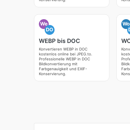
We
Wo
DO
WEBP bis DOC
WO
Konvertieren WEBP in DOC
Konv
kostenlos online bei JPEG.to.
kost
Professionelle WEBP in DOC
Prof
Bildkonvertierung mit
Bild
Farbgenauigkeit und EXIF-
Farb
Konservierung.
Kons