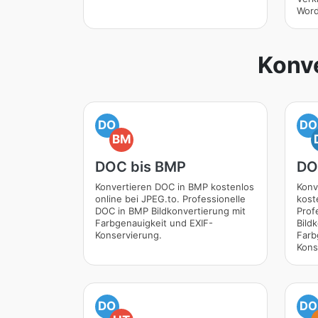
Word
Konv
DO
DO
BM
DOC bis BMP
DO
Konvertieren DOC in BMP kostenlos
Konv
online bei JPEG.to. Professionelle
kost
DOC in BMP Bildkonvertierung mit
Prof
Farbgenauigkeit und EXIF-
Bild
Konservierung.
Farb
Kons
DO
DO