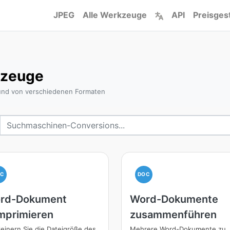
JPEG
Alle Werkzeuge
API
Preisges
zeuge
und von verschiedenen Formaten
OC
DOC
rd-Dokument
Word-Dokumente
mprimieren
zusammenführen
leinern Sie die Dateigröße des
Mehrere Word-Dokumente zu