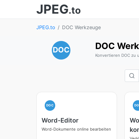
JPEG
.to
JPEG.to
DOC Werkzeuge
DOC Werk
DOC
Konvertieren DOC zu 
DOC
D
Word-Editor
Wo
ko
Word-Dokumente online bearbeiten
Verk