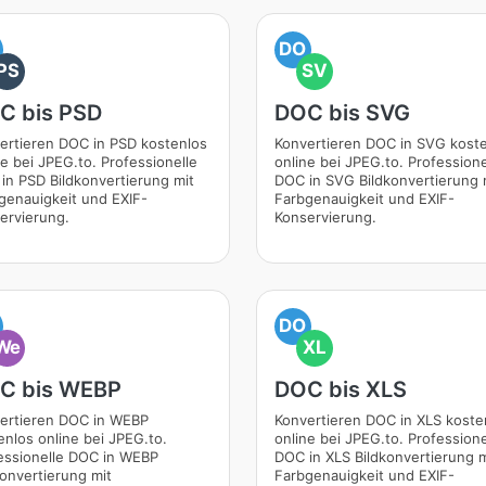
DO
PS
SV
C bis PSD
DOC bis SVG
ertieren DOC in PSD kostenlos
Konvertieren DOC in SVG kost
ne bei JPEG.to. Professionelle
online bei JPEG.to. Professione
in PSD Bildkonvertierung mit
DOC in SVG Bildkonvertierung 
genauigkeit und EXIF-
Farbgenauigkeit und EXIF-
ervierung.
Konservierung.
DO
We
XL
C bis WEBP
DOC bis XLS
ertieren DOC in WEBP
Konvertieren DOC in XLS koste
enlos online bei JPEG.to.
online bei JPEG.to. Professione
essionelle DOC in WEBP
DOC in XLS Bildkonvertierung m
konvertierung mit
Farbgenauigkeit und EXIF-