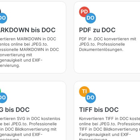
PD
DO
DO
RKDOWN bis DOC
PDF zu DOC
ertieren MARKDOWN in DOC
PDF in .DOC konvertieren mit
enlos online bei JPEG.to.
JPEG.to. Professionelle
essionelle MARKDOWN in DOC
Dokumentenlösungen.
konvertierung mit
genauigkeit und EXIF-
ervierung.
TI
DO
DO
G bis DOC
TIFF bis DOC
ertieren SVG in DOC kostenlos
Konvertieren TIFF in DOC kost
ne bei JPEG.to. Professionelle
online bei JPEG.to. Professione
in DOC Bildkonvertierung mit
TIFF in DOC Bildkonvertierung 
genauigkeit und EXIF-
Farbgenauigkeit und EXIF-
ervierung.
Konservierung.