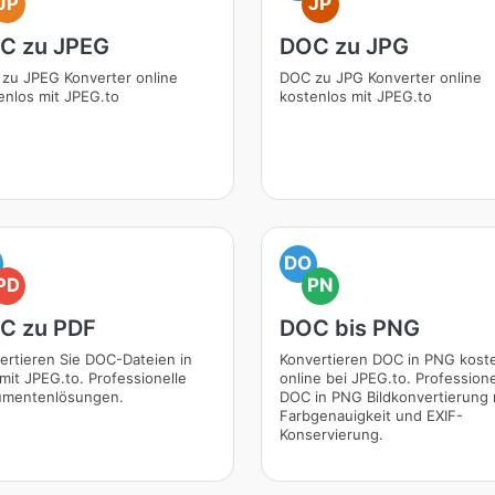
JP
JP
C zu JPEG
DOC zu JPG
zu JPEG Konverter online
DOC zu JPG Konverter online
enlos mit JPEG.to
kostenlos mit JPEG.to
DO
PD
PN
C zu PDF
DOC bis PNG
ertieren Sie DOC-Dateien in
Konvertieren DOC in PNG kost
mit JPEG.to. Professionelle
online bei JPEG.to. Professione
mentenlösungen.
DOC in PNG Bildkonvertierung 
Farbgenauigkeit und EXIF-
Konservierung.