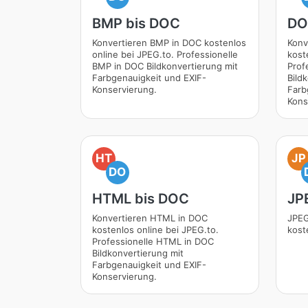
BMP bis DOC
DO
Konvertieren BMP in DOC kostenlos
Konv
online bei JPEG.to. Professionelle
kost
BMP in DOC Bildkonvertierung mit
Prof
Farbgenauigkeit und EXIF-
Bild
Konservierung.
Farb
Kons
HT
JP
DO
HTML bis DOC
JP
Konvertieren HTML in DOC
JPEG
kostenlos online bei JPEG.to.
kost
Professionelle HTML in DOC
Bildkonvertierung mit
Farbgenauigkeit und EXIF-
Konservierung.