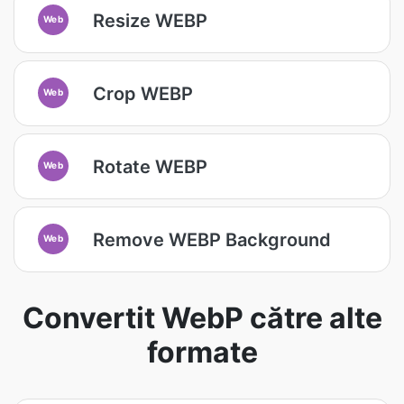
Resize WEBP
Web
Crop WEBP
Web
Rotate WEBP
Web
Remove WEBP Background
Web
Convertit WebP către alte
formate