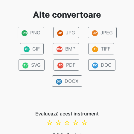
Alte convertoare
PNG
JPG
JPEG
PN
JP
JP
GIF
BMP
TIFF
GI
BM
TI
SVG
PDF
DOC
SV
PD
DO
DOCX
DO
Evaluează acest instrument
☆
☆
☆
☆
☆