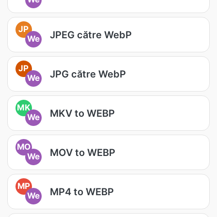
JP
JPEG către WebP
We
JP
JPG către WebP
We
MK
MKV to WEBP
We
MO
MOV to WEBP
We
MP
MP4 to WEBP
We