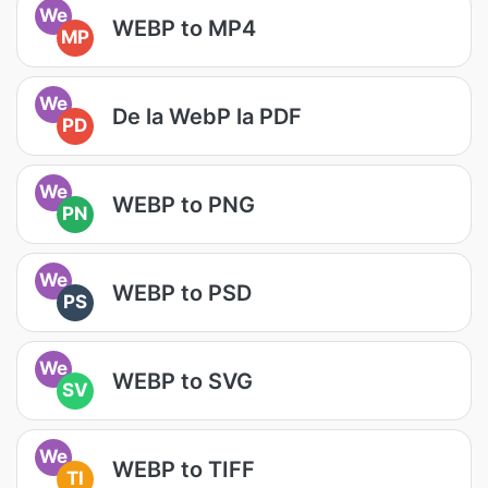
We
WEBP to MP4
MP
We
De la WebP la PDF
PD
We
WEBP to PNG
PN
We
WEBP to PSD
PS
We
WEBP to SVG
SV
We
WEBP to TIFF
TI