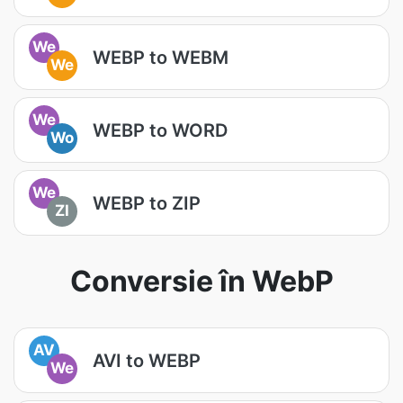
We
WEBP to WEBM
We
We
WEBP to WORD
Wo
We
WEBP to ZIP
ZI
Conversie în WebP
AV
AVI to WEBP
We