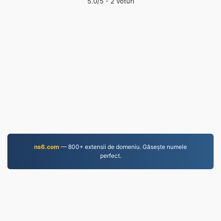
5.0
/5 -
2
voturi
ns6.com
— 800+ extensii de domeniu. Găsește numele
perfect.
JPEG.to
757,123 Fișiere convertite din 2019