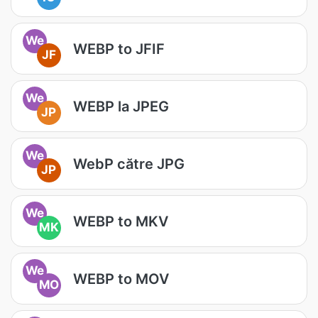
We
WEBP to JFIF
JF
We
WEBP la JPEG
JP
We
WebP către JPG
JP
We
WEBP to MKV
MK
We
WEBP to MOV
MO