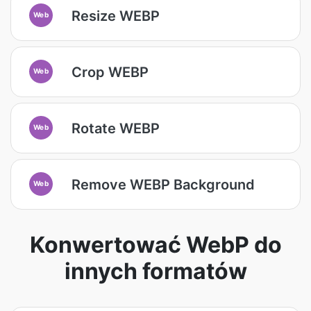
Resize WEBP
Web
Crop WEBP
Web
Rotate WEBP
Web
Remove WEBP Background
Web
Konwertować WebP do
innych formatów