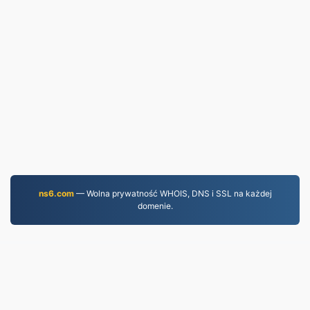
ns6.com
— Wolna prywatność WHOIS, DNS i SSL na każdej
domenie.
JPEG.to
757,108 Pliki przekonwertowane od 2019 r.