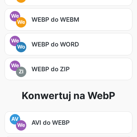
We
WEBP do WEBM
We
We
WEBP do WORD
Wo
We
WEBP do ZIP
ZI
Konwertuj na WebP
AV
AVI do WEBP
We