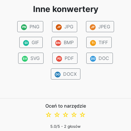
Inne konwertery
PNG
JPG
JPEG
PN
JP
JP
GIF
BMP
TIFF
GI
BM
TI
SVG
PDF
DOC
SV
PD
DO
DOCX
DO
Oceń to narzędzie
☆
☆
☆
☆
☆
5.0
/5 -
2
głosów