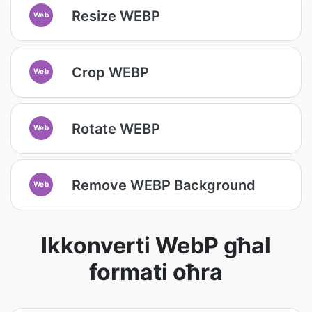
Resize WEBP
Web
Crop WEBP
Web
Rotate WEBP
Web
Remove WEBP Background
Web
Ikkonverti WebP għal
formati oħra