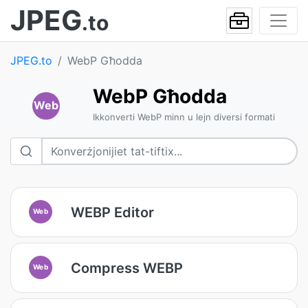
JPEG
.to
JPEG.to
WebP Għodda
WebP Għodda
Web
Ikkonverti WebP minn u lejn diversi formati
WEBP Editor
Web
Compress WEBP
Web