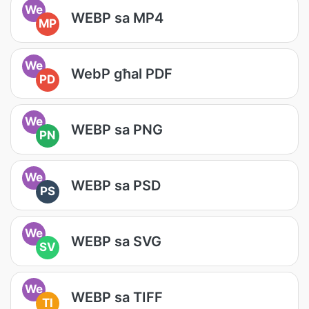
We
WEBP sa MP4
MP
We
WebP għal PDF
PD
We
WEBP sa PNG
PN
We
WEBP sa PSD
PS
We
WEBP sa SVG
SV
We
WEBP sa TIFF
TI