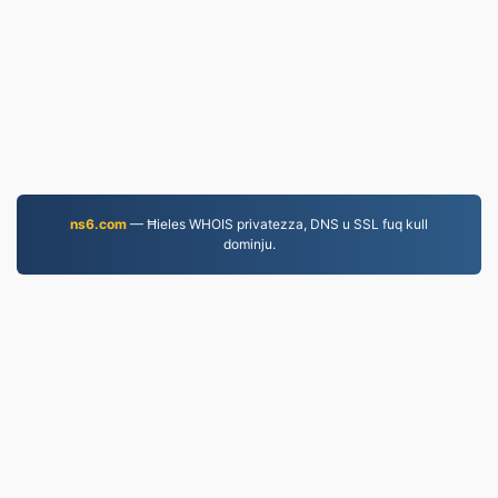
ns6.com
— Ħieles WHOIS privatezza, DNS u SSL fuq kull
dominju.
JPEG.to
757,055 Fajls konvertiti mill-2019 'l hawn
Politika tal-Privatezza
|
Termini tas-Servizz
|
Dwarna
|
Ikkuntattjana
|
API
|
Kampjuni
|
Installa l-App
© 2026 JPEG.to
|
VPS.org
LLC | Magħmul minn