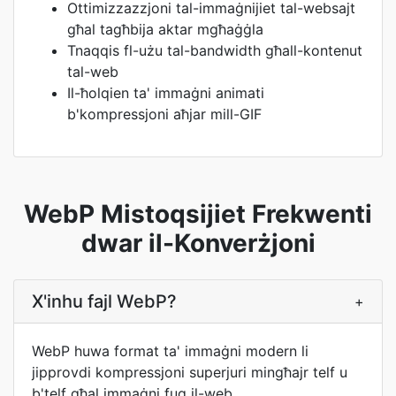
Ottimizzazzjoni tal-immaġnijiet tal-websajt
għal tagħbija aktar mgħaġġla
Tnaqqis fl-użu tal-bandwidth għall-kontenut
tal-web
Il-ħolqien ta' immaġni animati
b'kompressjoni aħjar mill-GIF
WebP Mistoqsijiet Frekwenti
dwar il-Konverżjoni
X'inhu fajl WebP?
+
WebP huwa format ta' immaġni modern li
jipprovdi kompressjoni superjuri mingħajr telf u
b'telf għal immaġni fuq il-web.