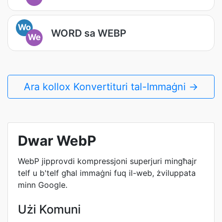
Wo
WORD sa WEBP
We
Ara kollox Konvertituri tal-Immaġni →
Dwar WebP
WebP jipprovdi kompressjoni superjuri mingħajr
telf u b'telf għal immaġni fuq il-web, żviluppata
minn Google.
Użi Komuni