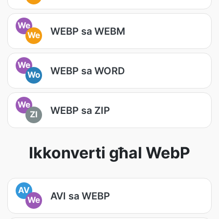
We
WEBP sa WEBM
We
We
WEBP sa WORD
Wo
We
WEBP sa ZIP
ZI
Ikkonverti għal WebP
AV
AVI sa WEBP
We