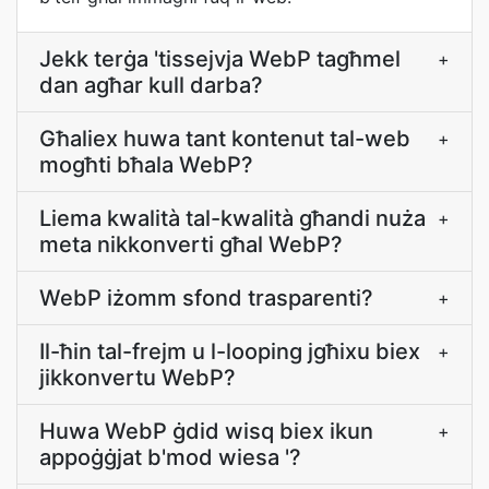
Jekk terġa 'tissejvja WebP tagħmel
+
dan agħar kull darba?
Għaliex huwa tant kontenut tal-web
+
mogħti bħala WebP?
Liema kwalità tal-kwalità għandi nuża
+
meta nikkonverti għal WebP?
WebP iżomm sfond trasparenti?
+
Il-ħin tal-frejm u l-looping jgħixu biex
+
jikkonvertu WebP?
Huwa WebP ġdid wisq biex ikun
+
appoġġjat b'mod wiesa '?