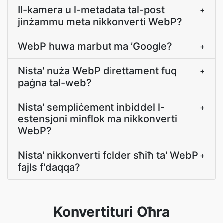
Il-kamera u l-metadata tal-post
+
jinżammu meta nikkonverti WebP?
WebP huwa marbut ma ’Google?
+
Nista' nuża WebP direttament fuq
+
paġna tal-web?
Nista' sempliċement inbiddel l-
+
estensjoni minflok ma nikkonverti
WebP?
Nista' nikkonverti folder sħiħ ta' WebP
+
fajls f'daqqa?
Konvertituri Oħra