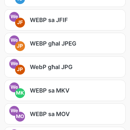
We
WEBP sa JFIF
JF
We
WEBP għal JPEG
JP
We
WebP għal JPG
JP
We
WEBP sa MKV
MK
We
WEBP sa MOV
MO