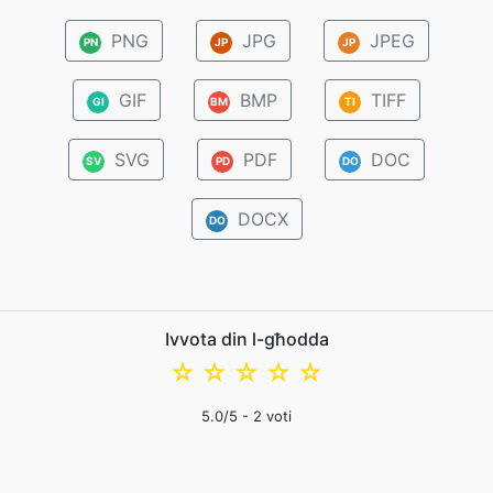
PNG
JPG
JPEG
PN
JP
JP
GIF
BMP
TIFF
GI
BM
TI
SVG
PDF
DOC
SV
PD
DO
DOCX
DO
Ivvota din l-għodda
☆
☆
☆
☆
☆
5.0
/5 -
2
voti