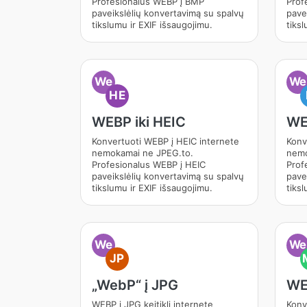
Profesionalus WEBP į BMP
Prof
paveikslėlių konvertavimą su spalvų
pave
tikslumu ir EXIF išsaugojimu.
tiksl
We
We
HE
WEBP iki HEIC
WE
Konvertuoti WEBP į HEIC internete
Konv
nemokamai ne JPEG.to.
nemo
Profesionalus WEBP į HEIC
Prof
paveikslėlių konvertavimą su spalvų
pave
tikslumu ir EXIF išsaugojimu.
tiksl
We
We
JP
„WebP“ į JPG
WE
WEBP į JPG keitiklį internete
Konv