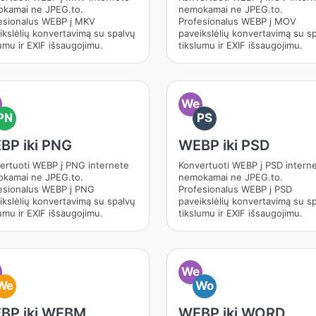
kamai ne JPEG.to.
nemokamai ne JPEG.to.
esionalus WEBP į MKV
Profesionalus WEBP į MOV
ikslėlių konvertavimą su spalvų
paveikslėlių konvertavimą su s
umu ir EXIF išsaugojimu.
tikslumu ir EXIF išsaugojimu.
We
PN
PS
BP iki PNG
WEBP iki PSD
ertuoti WEBP į PNG internete
Konvertuoti WEBP į PSD intern
kamai ne JPEG.to.
nemokamai ne JPEG.to.
esionalus WEBP į PNG
Profesionalus WEBP į PSD
ikslėlių konvertavimą su spalvų
paveikslėlių konvertavimą su s
umu ir EXIF išsaugojimu.
tikslumu ir EXIF išsaugojimu.
We
We
Wo
BP iki WEBM
WEBP iki WORD