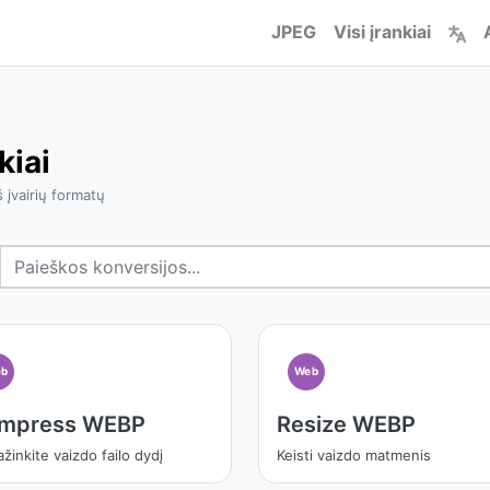
JPEG
Visi įrankiai
kiai
š įvairių formatų
b
Web
mpress WEBP
Resize WEBP
žinkite vaizdo failo dydį
Keisti vaizdo matmenis