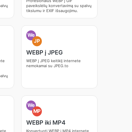
Profesionalus WEBP į GIF
palvų
paveikslėlių konvertavimą su spalvų
tikslumu ir EXIF išsaugojimu.
We
JP
WEBP į JPEG
ete
WEBP į JPEG keitiklį internete
nemokamai su JPEG.to
palvų
We
MP
WEBP iki MP4
nete
Konvertuoti WEBP į MP4 internete