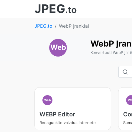
JPEG
.to
JPEG.to
WebP Įrankiai
WebP Įran
Web
Konvertuoti WebP į ir i
Web
We
WEBP Editor
Co
Redaguokite vaizdus internete
Suma