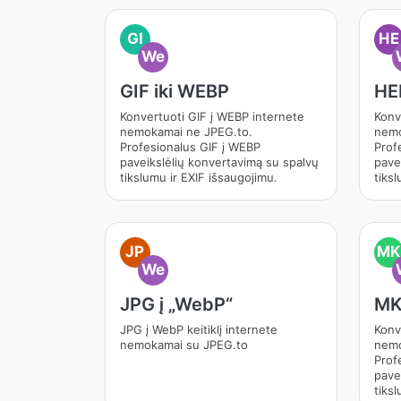
GI
HE
We
GIF iki WEBP
HE
Konvertuoti GIF į WEBP internete
Konv
nemokamai ne JPEG.to.
nemo
Profesionalus GIF į WEBP
Prof
paveikslėlių konvertavimą su spalvų
pave
tikslumu ir EXIF išsaugojimu.
tiksl
JP
MK
We
JPG į „WebP“
MK
JPG į WebP keitiklį internete
Konv
nemokamai su JPEG.to
nemo
Prof
pave
tiksl