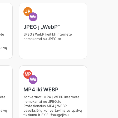
JP
We
JPEG į „WebP“
ete
JPEG į WebP keitiklį internete
nemokamai su JPEG.to
palvų
MP
We
MP4 iki WEBP
nete
Konvertuoti MP4 į WEBP internete
nemokamai ne JPEG.to.
Profesionalus MP4 į WEBP
palvų
paveikslėlių konvertavimą su spalvų
tikslumu ir EXIF išsaugojimu.