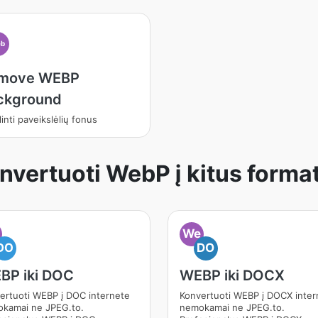
b
move WEBP
ckground
inti paveikslėlių fonus
nvertuoti WebP į kitus forma
We
DO
DO
BP iki DOC
WEBP iki DOCX
ertuoti WEBP į DOC internete
Konvertuoti WEBP į DOCX inter
kamai ne JPEG.to.
nemokamai ne JPEG.to.