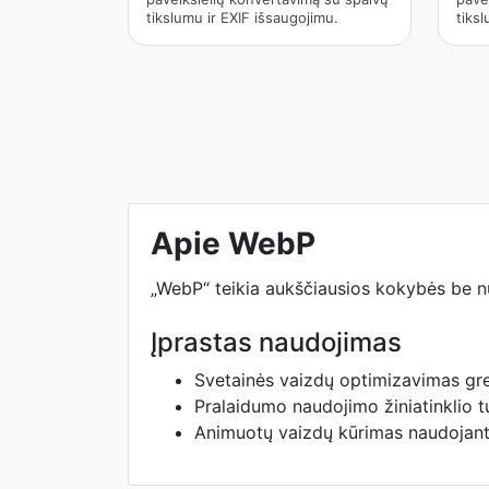
tikslumu ir EXIF išsaugojimu.
tiksl
Apie WebP
„WebP“ teikia aukščiausios kokybės be nuo
Įprastas naudojimas
Svetainės vaizdų optimizavimas gre
Pralaidumo naudojimo žiniatinklio t
Animuotų vaizdų kūrimas naudojant