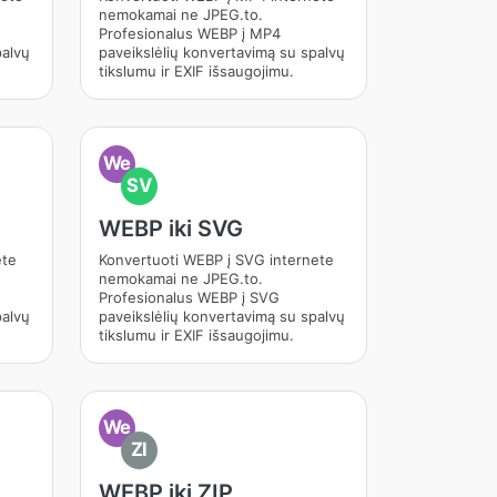
nemokamai ne JPEG.to.
Profesionalus WEBP į MP4
palvų
paveikslėlių konvertavimą su spalvų
tikslumu ir EXIF išsaugojimu.
We
SV
WEBP iki SVG
ete
Konvertuoti WEBP į SVG internete
nemokamai ne JPEG.to.
Profesionalus WEBP į SVG
palvų
paveikslėlių konvertavimą su spalvų
tikslumu ir EXIF išsaugojimu.
We
ZI
WEBP iki ZIP