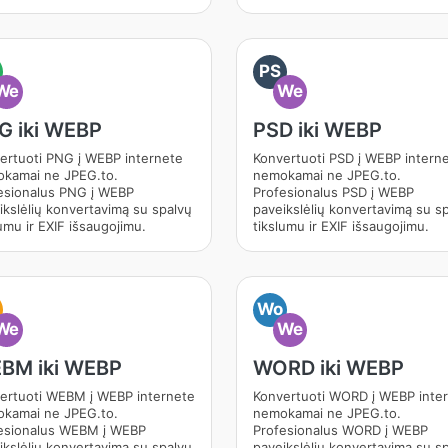
PS
We
We
G iki WEBP
PSD iki WEBP
ertuoti PNG į WEBP internete
Konvertuoti PSD į WEBP intern
kamai ne JPEG.to.
nemokamai ne JPEG.to.
esionalus PNG į WEBP
Profesionalus PSD į WEBP
ikslėlių konvertavimą su spalvų
paveikslėlių konvertavimą su s
umu ir EXIF išsaugojimu.
tikslumu ir EXIF išsaugojimu.
Wo
We
We
BM iki WEBP
WORD iki WEBP
ertuoti WEBM į WEBP internete
Konvertuoti WORD į WEBP inte
kamai ne JPEG.to.
nemokamai ne JPEG.to.
esionalus WEBM į WEBP
Profesionalus WORD į WEBP
ikslėlių konvertavimą su spalvų
paveikslėlių konvertavimą su s