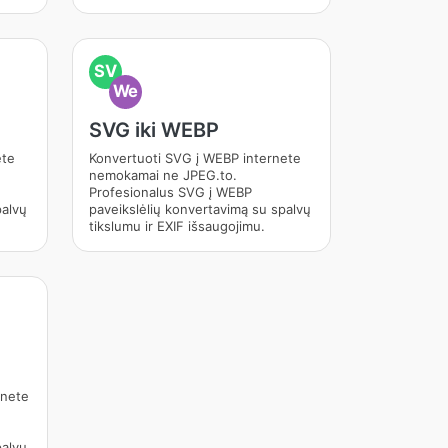
SV
We
SVG iki WEBP
ete
Konvertuoti SVG į WEBP internete
nemokamai ne JPEG.to.
Profesionalus SVG į WEBP
palvų
paveikslėlių konvertavimą su spalvų
tikslumu ir EXIF išsaugojimu.
rnete
palvų