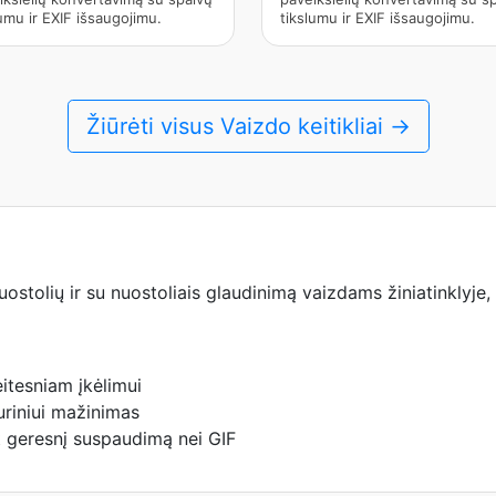
umu ir EXIF išsaugojimu.
tikslumu ir EXIF išsaugojimu.
Žiūrėti visus Vaizdo keitikliai →
stolių ir su nuostoliais glaudinimą vaizdams žiniatinklyje,
itesniam įkėlimui
uriniui mažinimas
 geresnį suspaudimą nei GIF