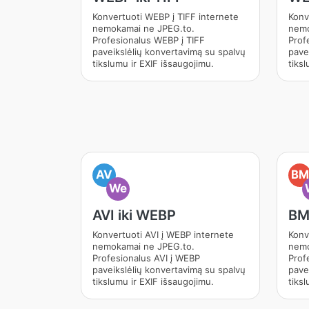
Konvertuoti WEBP į TIFF internete
Konv
nemokamai ne JPEG.to.
nemo
Profesionalus WEBP į TIFF
Prof
paveikslėlių konvertavimą su spalvų
pave
tikslumu ir EXIF išsaugojimu.
tiksl
AV
BM
We
AVI iki WEBP
BM
Konvertuoti AVI į WEBP internete
Konv
nemokamai ne JPEG.to.
nemo
Profesionalus AVI į WEBP
Prof
paveikslėlių konvertavimą su spalvų
pave
tikslumu ir EXIF išsaugojimu.
tiksl