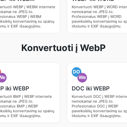
ertuoti WEBP į WEBM internete
Konvertuoti WEBP į WORD inte
kamai ne JPEG.to.
nemokamai ne JPEG.to.
esionalus WEBP į WEBM
Profesionalus WEBP į WORD
ikslėlių konvertavimą su spalvų
paveikslėlių konvertavimą su s
umu ir EXIF išsaugojimu.
tikslumu ir EXIF išsaugojimu.
Konvertuoti į WebP
DO
We
We
P iki WEBP
DOC iki WEBP
ertuoti BMP į WEBP internete
Konvertuoti DOC į WEBP intern
kamai ne JPEG.to.
nemokamai ne JPEG.to.
esionalus BMP į WEBP
Profesionalus DOC į WEBP
ikslėlių konvertavimą su spalvų
paveikslėlių konvertavimą su s
umu ir EXIF išsaugojimu.
tikslumu ir EXIF išsaugojimu.