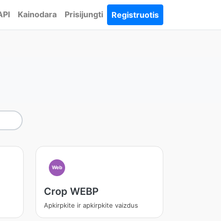
API
Kainodara
Prisijungti
Registruotis
Web
Crop WEBP
Apkirpkite ir apkirpkite vaizdus