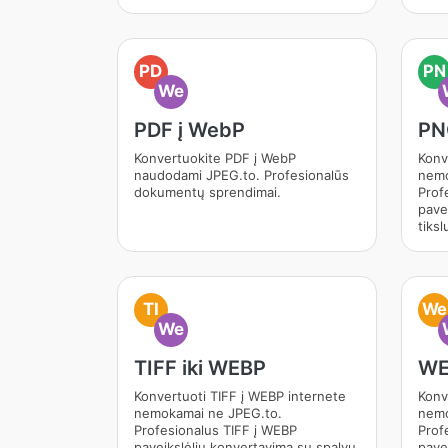
PD
PN
We
PDF į WebP
PN
Konvertuokite PDF į WebP
Konv
naudodami JPEG.to. Profesionalūs
nemo
dokumentų sprendimai.
Prof
pave
tiksl
TI
We
We
TIFF iki WEBP
WE
Konvertuoti TIFF į WEBP internete
Konv
nemokamai ne JPEG.to.
nemo
Profesionalus TIFF į WEBP
Prof
paveikslėlių konvertavimą su spalvų
pave