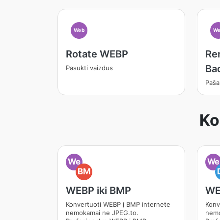
Web
We
Rotate WEBP
Re
Ba
Pasukti vaizdus
Pašal
Ko
We
We
BM
WEBP iki BMP
WE
Konvertuoti WEBP į BMP internete
Konv
nemokamai ne JPEG.to.
nemo