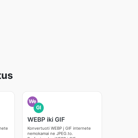
tus
We
GI
WEBP iki GIF
nete
Konvertuoti WEBP į GIF internete
nemokamai ne JPEG.to.