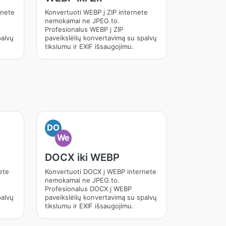
rnete
Konvertuoti WEBP į ZIP internete
nemokamai ne JPEG.to.
Profesionalus WEBP į ZIP
palvų
paveikslėlių konvertavimą su spalvų
tikslumu ir EXIF išsaugojimu.
DO
We
DOCX iki WEBP
ete
Konvertuoti DOCX į WEBP internete
nemokamai ne JPEG.to.
Profesionalus DOCX į WEBP
palvų
paveikslėlių konvertavimą su spalvų
tikslumu ir EXIF išsaugojimu.