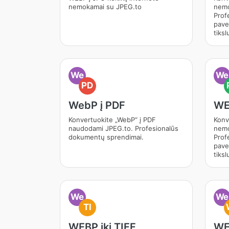
nemokamai su JPEG.to
nemo
Prof
pave
tiksl
We
We
PD
WebP į PDF
WE
Konvertuokite „WebP“ į PDF
Konv
naudodami JPEG.to. Profesionalūs
nemo
dokumentų sprendimai.
Prof
pave
tiksl
We
We
TI
WEBP iki TIFF
WE