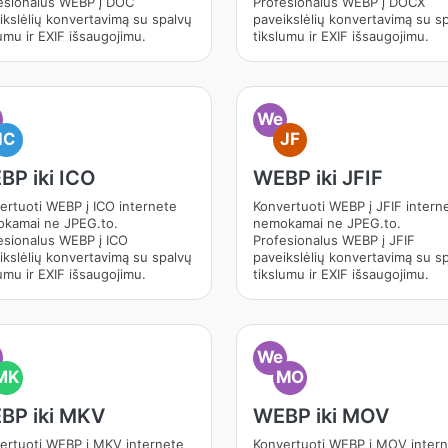
esionalus WEBP į DOC
Profesionalus WEBP į DOCX
ikslėlių konvertavimą su spalvų
paveikslėlių konvertavimą su s
umu ir EXIF išsaugojimu.
tikslumu ir EXIF išsaugojimu.
We
IC
JF
BP iki ICO
WEBP iki JFIF
ertuoti WEBP į ICO internete
Konvertuoti WEBP į JFIF intern
kamai ne JPEG.to.
nemokamai ne JPEG.to.
esionalus WEBP į ICO
Profesionalus WEBP į JFIF
ikslėlių konvertavimą su spalvų
paveikslėlių konvertavimą su s
umu ir EXIF išsaugojimu.
tikslumu ir EXIF išsaugojimu.
We
MK
MO
BP iki MKV
WEBP iki MOV
ertuoti WEBP į MKV internete
Konvertuoti WEBP į MOV inter