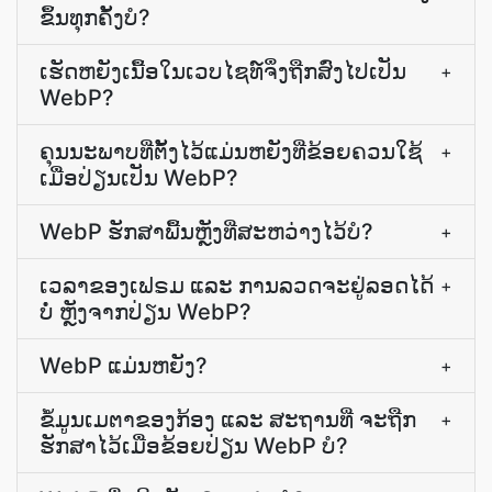
ຂຶ້ນ​ທຸກ​ຄັ້ງ​ບໍ?
ເຮັດ​ຫຍັງ​ເນື້ອ​ໃນ​ເວບ​ໄຊ​ທ໌​ຈຶ່ງ​ຖືກ​ສົ່ງ​ໄປ​ເປັນ
+
WebP?
ຄຸນ​ນະ​ພາບ​ທີ່​ຕັ້ງ​ໄວ້​ແມ່ນ​ຫຍັງ​ທີ່​ຂ້ອຍ​ຄວນ​ໃຊ້​
+
ເມື່ອ​ປ່ຽນ​ເປັນ WebP?
WebP ຮັກສາ​ພື້ນ​ຫຼັງ​ທີ່​ສະຫວ່າງ​ໄວ້​ບໍ?
+
ເວລາ​ຂອງ​ເຟຣມ ແລະ ການ​ລວດ​ຈະ​ຢູ່​ລອດ​ໄດ້​
+
ບໍ່ ຫຼັງຈາກ​ປ່ຽນ WebP?
WebP ແມ່ນຫຍັງ?
+
ຂໍ້ມູນ​ເມຕາ​ຂອງ​ກ້ອງ ແລະ ສະຖານທີ່ ຈະ​ຖືກ​
+
ຮັກສາ​ໄວ້​ເມື່ອ​ຂ້ອຍ​ປ່ຽນ WebP ບໍ?