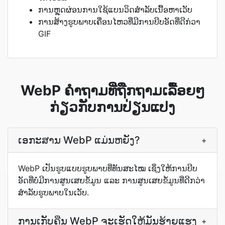
ການຫຼຸດຜ່ອນການໃຊ້ແບນວິດສຳລັບເນື້ອຫາເວັບ
ການສ້າງຮູບພາບເຄື່ອນໄຫວທີ່ມີການບີບອັດທີ່ດີກ່ວາ
GIF
WebP ຄຳຖາມທີ່ຖືກຖາມເລື້ອຍໆ
ກ່ຽວກັບການປ່ຽນແປງ
ເອກະສານ WebP ແມ່ນຫຍັງ?
+
WebP ເປັນຮູບແບບຮູບພາບທີ່ທັນສະໄໝ ເຊິ່ງໃຫ້ການບີບ
ອັດທີ່ບໍ່ມີການສູນເສຍຂໍ້ມູນ ແລະ ການສູນເສຍຂໍ້ມູນທີ່ດີກວ່າ
ສຳລັບຮູບພາບໃນເວັບ.
ການ​ເກັບ​ຄືນ WebP ຈະ​ເຮັດ​ໃຫ້​ມັນ​ຮ້າຍ​ແຮງ​
+