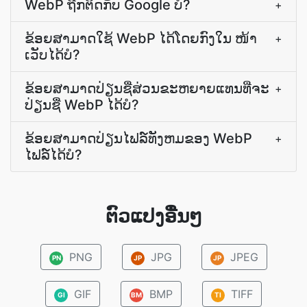
WebP ຖືກຕິດກັບ Google ບໍ?
+
ຂ້ອຍສາມາດໃຊ້ WebP ໄດ້ໂດຍກົງໃນ ໜ້າ
+
ເວັບໄດ້ບໍ?
ຂ້ອຍ​ສາມາດ​ປ່ຽນ​ຊື່​ສ່ວນ​ຂະຫຍາຍ​ແທນ​ທີ່​ຈະ​
+
ປ່ຽນ​ຊື່ WebP ໄດ້​ບໍ?
ຂ້ອຍສາມາດປ່ຽນໄຟລ໌ທັງຫມຂອງ WebP
+
ໄຟລ໌ໄດ້ບໍ?
ຕົວແປງອື່ນໆ
PNG
JPG
JPEG
PN
JP
JP
GIF
BMP
TIFF
GI
BM
TI