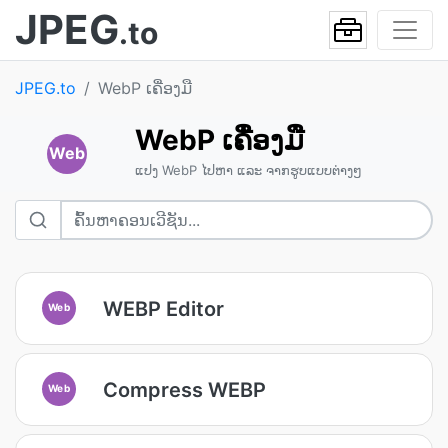
JPEG
.to
JPEG.to
WebP ເຄື່ອງມື
WebP ເຄື່ອງມື
Web
ແປງ WebP ໄປຫາ ແລະ ຈາກຮູບແບບຕ່າງໆ
WEBP Editor
Web
Compress WEBP
Web