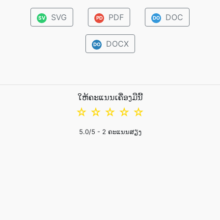
SVG
PDF
DOC
SV
PD
DO
DOCX
DO
ໃຫ້ຄະແນນເຄື່ອງມືນີ້
☆
☆
☆
☆
☆
5.0
/5 -
2
ຄະແນນສຽງ