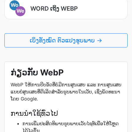
Wo
WORD ເຖິງ WEBP
We
ເບິ່ງທັງໝົດ ຕົວແປງຮູບພາບ →
ກ່ຽວກັບ WebP
WebP ໃຫ້ການບີບອັດທີ່ບໍ່ມີການສູນເສຍ ແລະ ການສູນເສຍ
ແບບບໍ່ສູນເສຍທີ່ດີເລີດສຳລັບຮູບພາບໃນເວັບ, ເຊິ່ງພັດທະນາ
ໂດຍ Google.
ການນຳໃຊ້ທົ່ວໄປ
ການເພີ່ມປະສິດທິພາບຮູບພາບເວັບໄຊທ໌ເພື່ອໃຫ້ໂຫຼດ
ໄດ້ໄວຂຶ້ນ