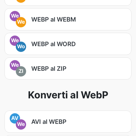
We
WEBP al WEBM
We
We
WEBP al WORD
Wo
We
WEBP al ZIP
ZI
Konverti al WebP
AV
AVI al WEBP
We