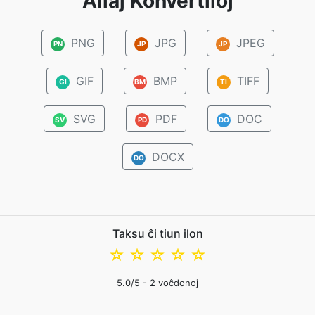
Aliaj Konvertiloj
PNG
JPG
JPEG
PN
JP
JP
GIF
BMP
TIFF
GI
BM
TI
SVG
PDF
DOC
SV
PD
DO
DOCX
DO
Taksu ĉi tiun ilon
☆
☆
☆
☆
☆
5.0
/5 -
2
voĉdonoj