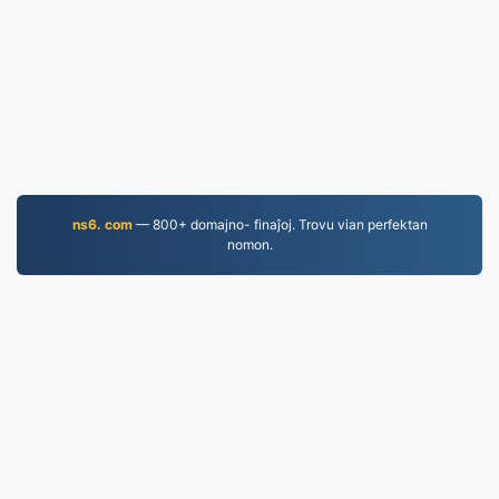
ns6. com
— 800+ domajno- finaĵoj. Trovu vian perfektan
nomon.
JPEG.to
756,909 Dosieroj konvertitaj ekde 2019
Regularo pri Privateco
|
Kondiĉoj de Servo
|
Pri ni
|
Kontaktu nin
|
API
|
Ekzemploj
|
Instali aplikaĵon
© 2026 JPEG.to
|
VPS.org
LLC | Farita de
nadermx