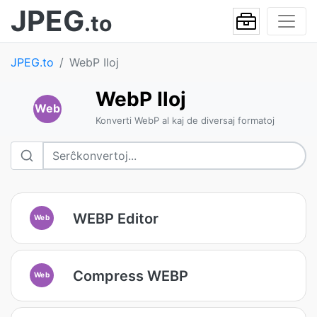
JPEG
.to
JPEG.to
WebP Iloj
WebP Iloj
Web
Konverti WebP al kaj de diversaj formatoj
WEBP Editor
Web
Compress WEBP
Web