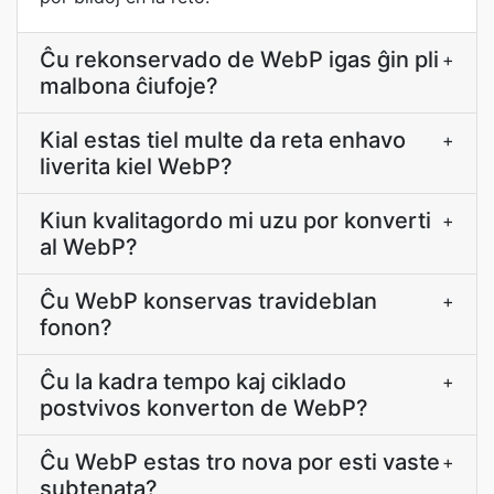
Ĉu rekonservado de WebP igas ĝin pli
+
malbona ĉiufoje?
Kial estas tiel multe da reta enhavo
+
liverita kiel WebP?
Kiun kvalitagordo mi uzu por konverti
+
al WebP?
Ĉu WebP konservas travideblan
+
fonon?
Ĉu la kadra tempo kaj ciklado
+
postvivos konverton de WebP?
Ĉu WebP estas tro nova por esti vaste
+
subtenata?