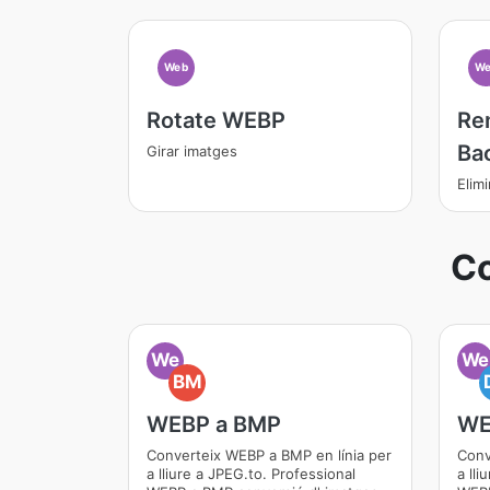
Web
We
Rotate WEBP
Re
Ba
Girar imatges
Elim
Co
We
We
BM
WEBP a BMP
WE
Converteix WEBP a BMP en línia per
Conv
a lliure a JPEG.to. Professional
a lli