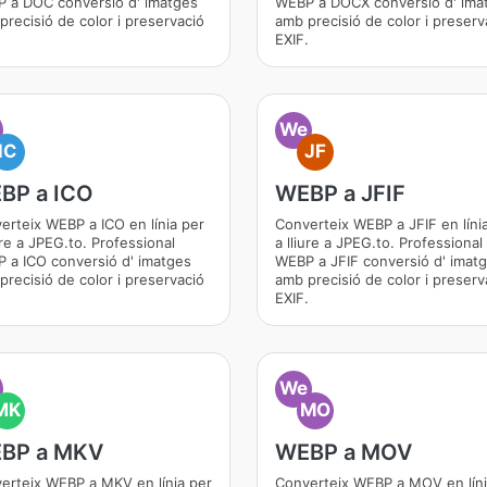
 a DOC conversió d' imatges
WEBP a DOCX conversió d' ima
precisió de color i preservació
amb precisió de color i preserv
.
EXIF.
We
IC
JF
BP a ICO
WEBP a JFIF
erteix WEBP a ICO en línia per
Converteix WEBP a JFIF en líni
ure a JPEG.to. Professional
a lliure a JPEG.to. Professional
 a ICO conversió d' imatges
WEBP a JFIF conversió d' imat
precisió de color i preservació
amb precisió de color i preserv
.
EXIF.
We
MK
MO
BP a MKV
WEBP a MOV
erteix WEBP a MKV en línia per
Converteix WEBP a MOV en lín