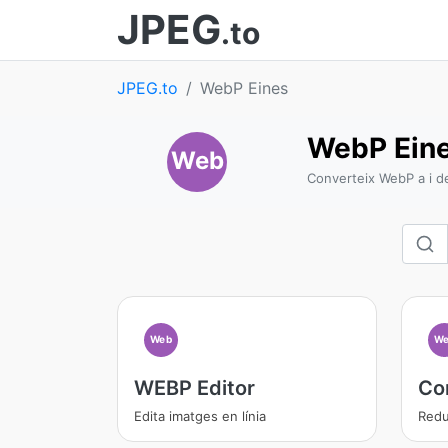
JPEG
.to
JPEG.to
WebP Eines
WebP Ein
Web
Converteix WebP a i d
Web
We
WEBP Editor
Co
Edita imatges en línia
Redui