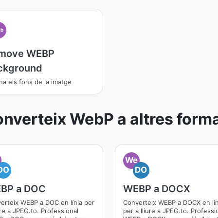
b
move WEBP
ckground
ina els fons de la imatge
nverteix WebP a altres form
We
DO
DO
BP a DOC
WEBP a DOCX
erteix WEBP a DOC en línia per
Converteix WEBP a DOCX en lín
ure a JPEG.to. Professional
per a lliure a JPEG.to. Professi