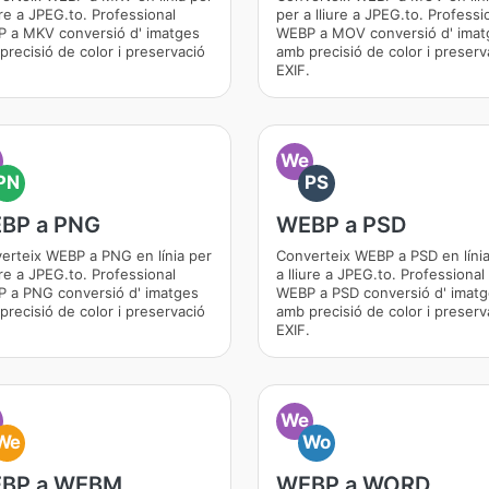
ure a JPEG.to. Professional
per a lliure a JPEG.to. Professi
 a MKV conversió d' imatges
WEBP a MOV conversió d' imat
precisió de color i preservació
amb precisió de color i preserv
.
EXIF.
We
PN
PS
BP a PNG
WEBP a PSD
erteix WEBP a PNG en línia per
Converteix WEBP a PSD en línia
ure a JPEG.to. Professional
a lliure a JPEG.to. Professional
 a PNG conversió d' imatges
WEBP a PSD conversió d' imat
precisió de color i preservació
amb precisió de color i preserv
.
EXIF.
We
We
Wo
BP a WEBM
WEBP a WORD