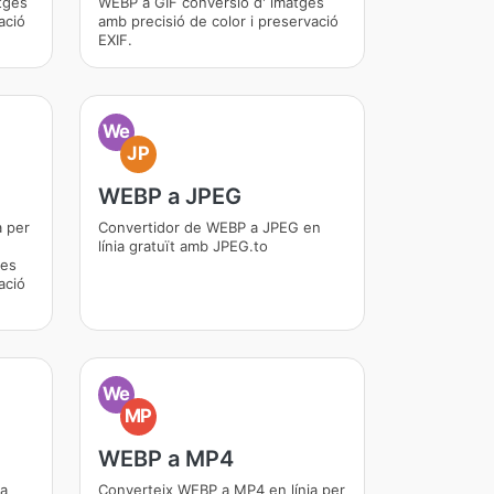
tges
WEBP a GIF conversió d' imatges
ació
amb precisió de color i preservació
EXIF.
We
JP
WEBP a JPEG
a per
Convertidor de WEBP a JPEG en
línia gratuït amb JPEG.to
ges
ació
We
MP
WEBP a MP4
ia
Converteix WEBP a MP4 en línia per