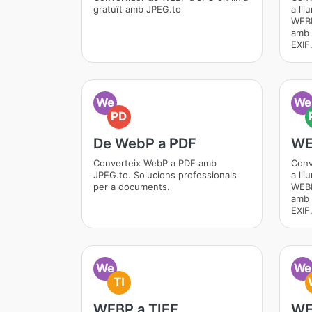
gratuït amb JPEG.to
a lli
WEBP
amb 
EXIF
We
We
PD
De WebP a PDF
WE
Converteix WebP a PDF amb
Conv
JPEG.to. Solucions professionals
a lli
per a documents.
WEBP
amb 
EXIF
We
We
TI
WEBP a TIFF
WE