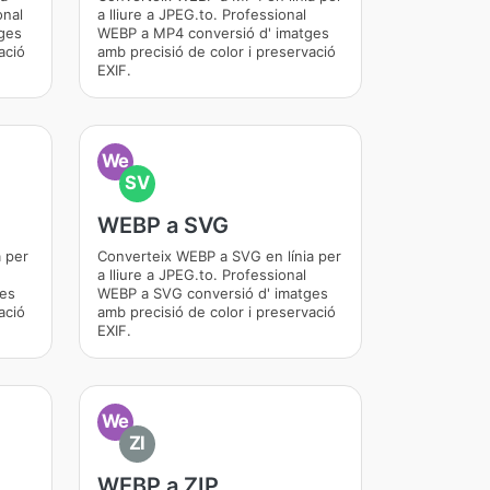
onal
a lliure a JPEG.to. Professional
ges
WEBP a MP4 conversió d' imatges
ació
amb precisió de color i preservació
EXIF.
We
SV
WEBP a SVG
 per
Converteix WEBP a SVG en línia per
a lliure a JPEG.to. Professional
ges
WEBP a SVG conversió d' imatges
ació
amb precisió de color i preservació
EXIF.
We
ZI
WEBP a ZIP