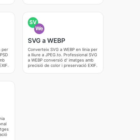
SV
We
SVG a WEBP
 per
Converteix SVG a WEBP en línia per
l PSD
a lliure a JPEG.to. Professional SVG
amb
a WEBP conversió d' imatges amb
EXIF.
precisió de color i preservació EXIF.
nia
onal
atges
ació