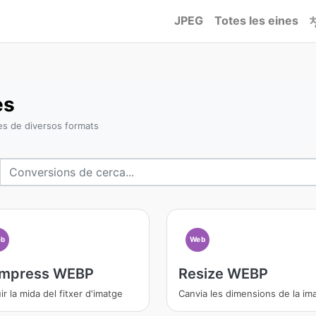
JPEG
Totes les eines
es
es de diversos formats
b
Web
mpress WEBP
Resize WEBP
r la mida del fitxer d'imatge
Canvia les dimensions de la im