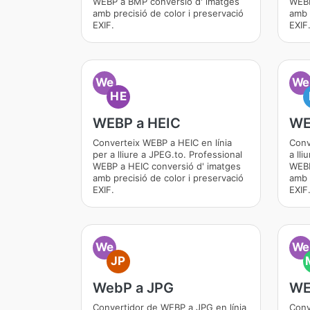
WEBP a BMP conversió d' imatges
WEBP
amb precisió de color i preservació
amb 
EXIF.
EXIF
We
We
HE
WEBP a HEIC
WE
Converteix WEBP a HEIC en línia
Conv
per a lliure a JPEG.to. Professional
a lli
WEBP a HEIC conversió d' imatges
WEBP
amb precisió de color i preservació
amb 
EXIF.
EXIF
We
We
JP
WebP a JPG
WE
Convertidor de WEBP a JPG en línia
Conv