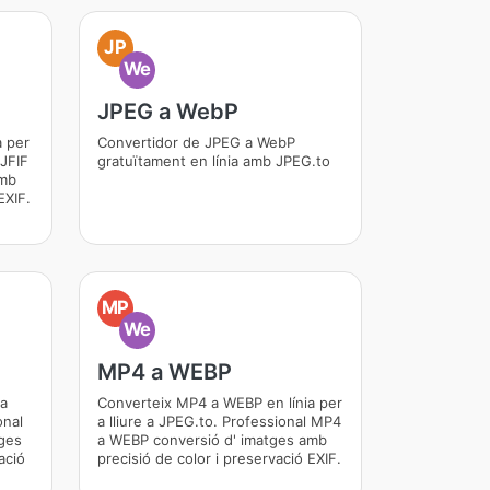
JP
We
JPEG a WebP
a per
Convertidor de JPEG a WebP
 JFIF
gratuïtament en línia amb JPEG.to
amb
EXIF.
MP
We
MP4 a WEBP
ia
Converteix MP4 a WEBP en línia per
onal
a lliure a JPEG.to. Professional MP4
ges
a WEBP conversió d' imatges amb
ació
precisió de color i preservació EXIF.