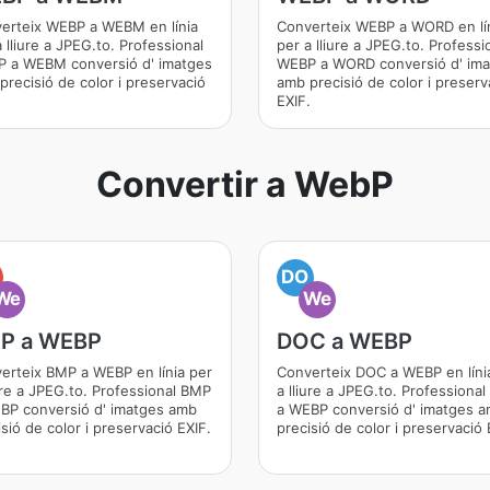
erteix WEBP a WEBM en línia
Converteix WEBP a WORD en lí
 lliure a JPEG.to. Professional
per a lliure a JPEG.to. Professi
 a WEBM conversió d' imatges
WEBP a WORD conversió d' im
precisió de color i preservació
amb precisió de color i preserv
.
EXIF.
Convertir a WebP
DO
We
We
P a WEBP
DOC a WEBP
erteix BMP a WEBP en línia per
Converteix DOC a WEBP en líni
iure a JPEG.to. Professional BMP
a lliure a JPEG.to. Professiona
BP conversió d' imatges amb
a WEBP conversió d' imatges 
sió de color i preservació EXIF.
precisió de color i preservació 