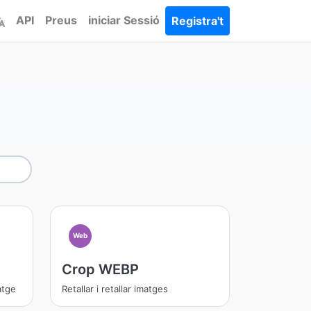
API
Preus
iniciar Sessió
Registra't
Web
Crop WEBP
atge
Retallar i retallar imatges