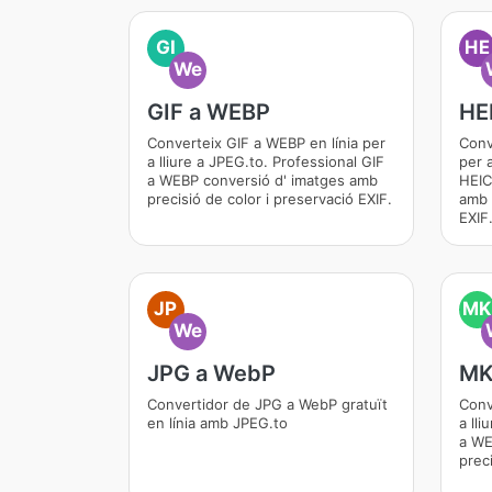
GI
HE
We
GIF a WEBP
HE
Converteix GIF a WEBP en línia per
Conv
a lliure a JPEG.to. Professional GIF
per a
a WEBP conversió d' imatges amb
HEIC
precisió de color i preservació EXIF.
amb 
EXIF
JP
MK
We
JPG a WebP
MK
Convertidor de JPG a WebP gratuït
Conv
en línia amb JPEG.to
a ll
a WE
preci