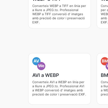
Converteix WEBP a TIFF en línia per
Conv
a lliure a JPEG.to. Professional
per a
WEBP a TIFF conversió d' imatges
WEBP
amb precisió de color i preservació
amb 
EXIF.
EXIF
AV
BM
We
AVI a WEBP
BM
Converteix AVI a WEBP en línia per
Conv
a lliure a JPEG.to. Professional AVI
a ll
a WEBP conversió d' imatges amb
a WE
precisió de color i preservació EXIF.
preci