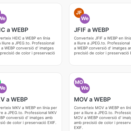
JF
We
We
IC a WEBP
JFIF a WEBP
erteix HEIC a WEBP en línia
Converteix JFIF a WEBP en líni
 lliure a JPEG.to. Professional
a lliure a JPEG.to. Professional
 a WEBP conversió d' imatges
a WEBP conversió d' imatges 
precisió de color i preservació
precisió de color i preservació 
.
MO
We
We
V a WEBP
MOV a WEBP
erteix MKV a WEBP en línia per
Converteix MOV a WEBP en lín
iure a JPEG.to. Professional MKV
per a lliure a JPEG.to. Professi
BP conversió d' imatges amb
MOV a WEBP conversió d' imat
sió de color i preservació EXIF.
amb precisió de color i preserv
EXIF.