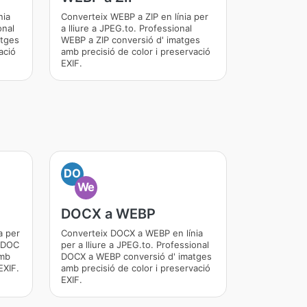
nia
Converteix WEBP a ZIP en línia per
onal
a lliure a JPEG.to. Professional
atges
WEBP a ZIP conversió d' imatges
ació
amb precisió de color i preservació
EXIF.
DO
We
DOCX a WEBP
a per
Converteix DOCX a WEBP en línia
l DOC
per a lliure a JPEG.to. Professional
amb
DOCX a WEBP conversió d' imatges
EXIF.
amb precisió de color i preservació
EXIF.