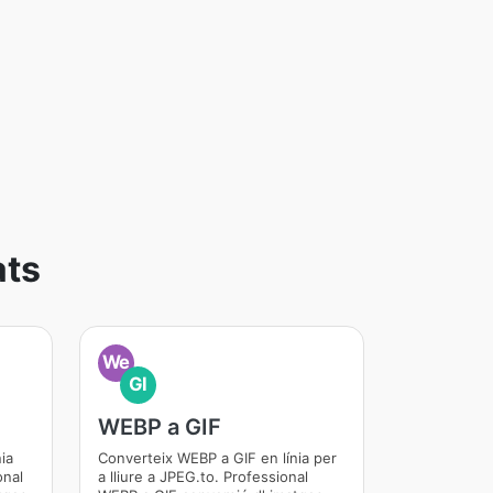
ats
We
GI
WEBP a GIF
ia
Converteix WEBP a GIF en línia per
onal
a lliure a JPEG.to. Professional