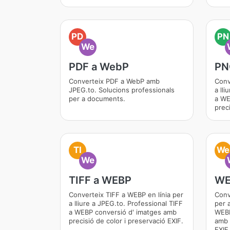
PD
PN
We
PDF a WebP
PN
Converteix PDF a WebP amb
Conv
JPEG.to. Solucions professionals
a ll
per a documents.
a WE
preci
TI
We
We
TIFF a WEBP
WE
Converteix TIFF a WEBP en línia per
Conv
a lliure a JPEG.to. Professional TIFF
per a
a WEBP conversió d' imatges amb
WEBM
precisió de color i preservació EXIF.
amb 
EXIF