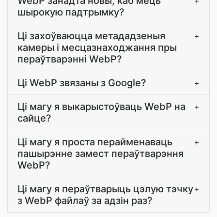
WebP занадта новы, каб мець
+
шырокую падтрымку?
Ці захоўваюцца метададзеныя
+
камеры і месцазнаходжання пры
пераўтварэнні WebP?
Ці WebP звязаны з Google?
+
Ці магу я выкарыстоўваць WebP на
+
сайце?
Ці магу я проста перайменаваць
+
пашырэнне замест пераўтварэння
WebP?
Ці магу я пераўтварыць цэлую тэчку
+
з WebP файлаў за адзін раз?