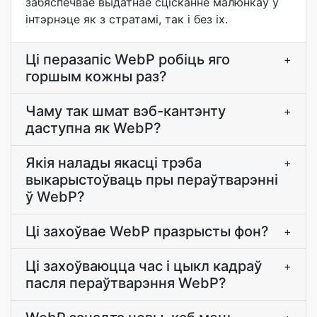
забяспечвае выдатнае сцісканне малюнкаў у
інтэрнэце як з стратамі, так і без іх.
Ці перазапіс WebP робіць яго
+
горшым кожны раз?
Чаму так шмат вэб-кантэнту
+
даступна як WebP?
Якія налады якасці трэба
+
выкарыстоўваць пры пераўтварэнні
ў WebP?
Ці захоўвае WebP празрысты фон?
+
Ці захоўваюцца час і цыкл кадраў
+
пасля пераўтварэння WebP?