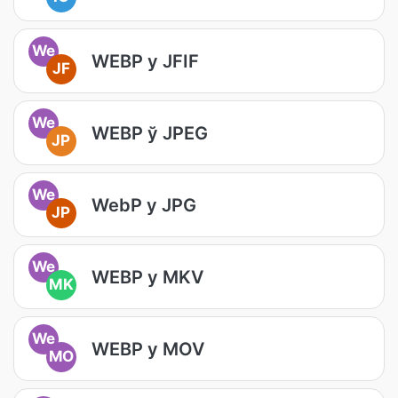
We
WEBP у JFIF
JF
We
WEBP ў JPEG
JP
We
WebP у JPG
JP
We
WEBP у MKV
MK
We
WEBP у MOV
MO