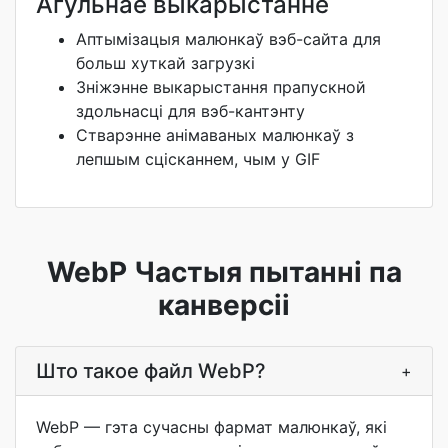
Агульнае выкарыстанне
Аптымізацыя малюнкаў вэб-сайта для
больш хуткай загрузкі
Зніжэнне выкарыстання прапускной
здольнасці для вэб-кантэнту
Стварэнне анімаваных малюнкаў з
лепшым сцісканнем, чым у GIF
WebP Частыя пытанні па
канверсіі
Што такое файл WebP?
+
WebP — гэта сучасны фармат малюнкаў, які