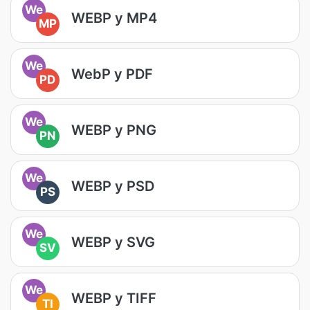
We
WEBP у MP4
MP
We
WebP у PDF
PD
We
WEBP у PNG
PN
We
WEBP у PSD
PS
We
WEBP у SVG
SV
We
WEBP у TIFF
TI