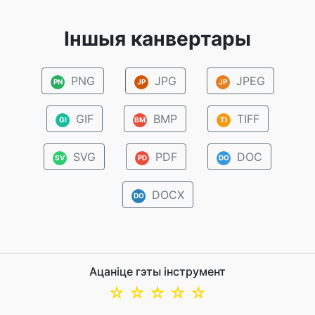
Іншыя канвертары
PNG
JPG
JPEG
PN
JP
JP
GIF
BMP
TIFF
GI
BM
TI
SVG
PDF
DOC
SV
PD
DO
DOCX
DO
Ацаніце гэты інструмент
☆
☆
☆
☆
☆