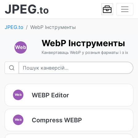
JPEG
.to
JPEG.to
WebP Інструменты
WebP Інструменты
Web
Канвертаваць WebP у розныя фарматы і з іх
WEBP Editor
Web
Compress WEBP
Web