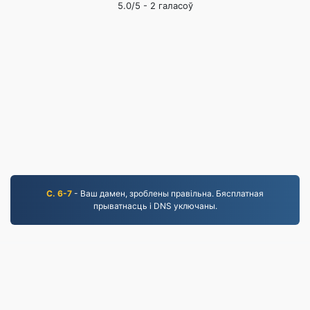
5.0
/5 -
2
галасоў
С. 6-7
- Ваш дамен, зроблены правільна. Бясплатная
прыватнасць і DNS уключаны.
JPEG.to
757,034 Файлы, канвертаваныя з 2019 года