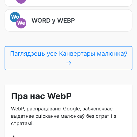
Wo
WORD у WEBP
We
Паглядзець усе Канвертары малюнкаў
→
Пра нас WebP
WebP, распрацаваны Google, забяспечвае
выдатнае сцісканне малюнкаў без страт і з
стратамі.