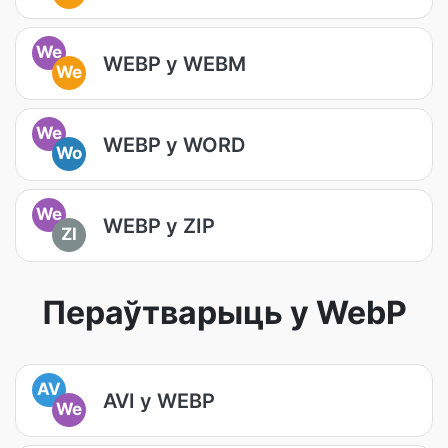
We
WEBP у WEBM
We
We
WEBP у WORD
Wo
We
WEBP у ZIP
ZI
Пераўтварыць у WebP
AV
AVI у WEBP
We