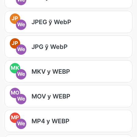
JP
JPEG ў WebP
We
JP
JPG ў WebP
We
MK
MKV у WEBP
We
MO
MOV у WEBP
We
MP
MP4 у WEBP
We