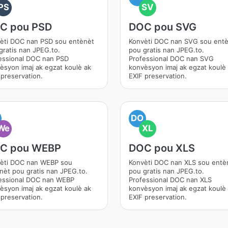
PS
SV
C pou PSD
DOC pou SVG
èti DOC nan PSD sou entènèt
Konvèti DOC nan SVG sou ent
gratis nan JPEG.to.
pou gratis nan JPEG.to.
essional DOC nan PSD
Professional DOC nan SVG
èsyon imaj ak egzat koulè ak
konvèsyon imaj ak egzat koulè
 preservation.
EXIF preservation.
DO
We
XL
C pou WEBP
DOC pou XLS
èti DOC nan WEBP sou
Konvèti DOC nan XLS sou entè
nèt pou gratis nan JPEG.to.
pou gratis nan JPEG.to.
essional DOC nan WEBP
Professional DOC nan XLS
èsyon imaj ak egzat koulè ak
konvèsyon imaj ak egzat koulè
 preservation.
EXIF preservation.