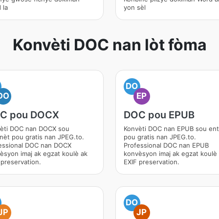
 la
yon sèl
Konvèti DOC nan lòt fòma
DO
DO
EP
C pou DOCX
DOC pou EPUB
èti DOC nan DOCX sou
Konvèti DOC nan EPUB sou en
nèt pou gratis nan JPEG.to.
pou gratis nan JPEG.to.
essional DOC nan DOCX
Professional DOC nan EPUB
èsyon imaj ak egzat koulè ak
konvèsyon imaj ak egzat koulè
 preservation.
EXIF preservation.
DO
JP
JP