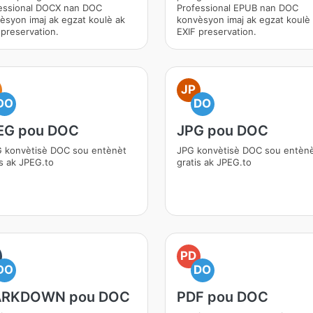
essional DOCX nan DOC
Professional EPUB nan DOC
èsyon imaj ak egzat koulè ak
konvèsyon imaj ak egzat koulè
 preservation.
EXIF preservation.
JP
DO
DO
EG pou DOC
JPG pou DOC
 konvètisè DOC sou entènèt
JPG konvètisè DOC sou entèn
is ak JPEG.to
gratis ak JPEG.to
PD
DO
DO
RKDOWN pou DOC
PDF pou DOC