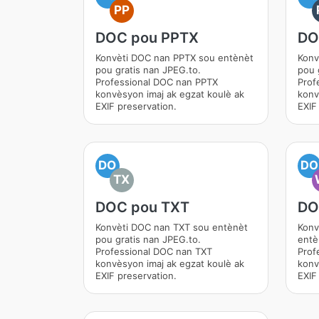
PP
DOC pou PPTX
DO
Konvèti DOC nan PPTX sou entènèt
Konv
pou gratis nan JPEG.to.
pou 
Professional DOC nan PPTX
Prof
konvèsyon imaj ak egzat koulè ak
konv
EXIF preservation.
EXIF
DO
DO
TX
DOC pou TXT
DO
Konvèti DOC nan TXT sou entènèt
Konv
pou gratis nan JPEG.to.
entè
Professional DOC nan TXT
Prof
konvèsyon imaj ak egzat koulè ak
konv
EXIF preservation.
EXIF