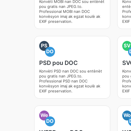
Konvèti MOBI nan DOC sou entènèt
Kon
pou gratis nan JPEG.to.
entè
Professional MOBI nan DOC
Prof
konvèsyon imaj ak egzat koulè ak
konv
EXIF preservation.
EXIF
PS
SV
DO
PSD pou DOC
SV
Konvèti PSD nan DOC sou entènèt
Konv
pou gratis nan JPEG.to.
pou 
Professional PSD nan DOC
Prof
konvèsyon imaj ak egzat koulè ak
konv
EXIF preservation.
EXIF
We
Wo
DO