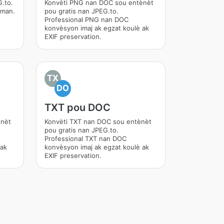
.to.
Konvèti PNG nan DOC sou entènèt
iman.
pou gratis nan JPEG.to.
Professional PNG nan DOC
konvèsyon imaj ak egzat koulè ak
EXIF preservation.
TX
DO
TXT pou DOC
ènèt
Konvèti TXT nan DOC sou entènèt
pou gratis nan JPEG.to.
Professional TXT nan DOC
 ak
konvèsyon imaj ak egzat koulè ak
EXIF preservation.