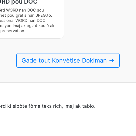
RD pou DOC
èti WORD nan DOC sou
nèt pou gratis nan JPEG.to.
essional WORD nan DOC
èsyon imaj ak egzat koulè ak
 preservation.
Gade tout Konvètisè Dokiman →
 ki sipòte fòma tèks rich, imaj ak tablo.