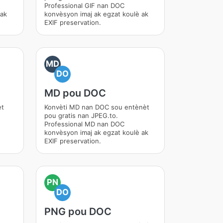
Professional GIF nan DOC
 ak
konvèsyon imaj ak egzat koulè ak
EXIF preservation.
MD
DO
MD pou DOC
èt
Konvèti MD nan DOC sou entènèt
pou gratis nan JPEG.to.
Professional MD nan DOC
konvèsyon imaj ak egzat koulè ak
EXIF preservation.
PN
DO
PNG pou DOC