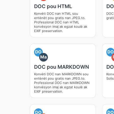
DOC pou HTML
DO
Konvèti DOC nan HTML sou
DOC 
entènèt pou gratis nan JPEG.to.
grat
Professional DOC nan HTML
konvèsyon imaj ak egzat koulè ak
EXIF preservation.
DO
DO
Ma
DOC pou MARKDOWN
DO
Konvèti DOC nan MARKDOWN sou
Konv
entènèt pou gratis nan JPEG.to.
Soli
Professional DOC nan MARKDOWN
konvèsyon imaj ak egzat koulè ak
EXIF preservation.
DO
DO