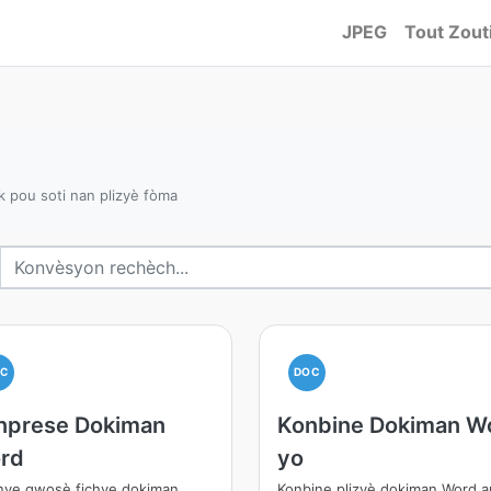
JPEG
Tout Zout
i
k pou soti nan plizyè fòma
OC
DOC
nprese Dokiman
Konbine Dokiman W
rd
yo
nye gwosè fichye dokiman
Konbine plizyè dokiman Word a