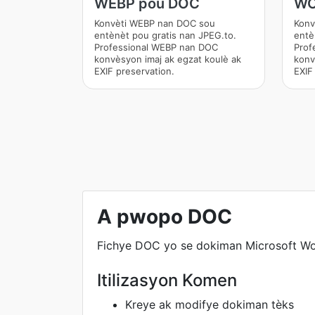
WEBP pou DOC
WO
Konvèti WEBP nan DOC sou
Konv
entènèt pou gratis nan JPEG.to.
entè
Professional WEBP nan DOC
Prof
konvèsyon imaj ak egzat koulè ak
konv
EXIF preservation.
EXIF
A pwopo DOC
Fichye DOC yo se dokiman Microsoft Word
Itilizasyon Komen
Kreye ak modifye dokiman tèks