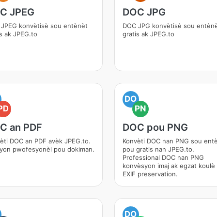
C JPEG
DOC JPG
JPEG konvètisè sou entènèt
DOC JPG konvètisè sou entèn
is ak JPEG.to
gratis ak JPEG.to
DO
PD
PN
C an PDF
DOC pou PNG
èti DOC an PDF avèk JPEG.to.
Konvèti DOC nan PNG sou ent
syon pwofesyonèl pou dokiman.
pou gratis nan JPEG.to.
Professional DOC nan PNG
konvèsyon imaj ak egzat koulè
EXIF preservation.
DO