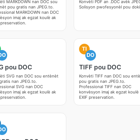
vèti MARKDOWN nan DOC sou
Konvèti PDF an .DOC avèk JPEG
nèt pou gratis nan JPEG.to.
Solisyon pwofesyonèl pou dok
essional MARKDOWN nan DOC
èsyon imaj ak egzat koulè ak
 preservation.
TI
DO
DO
G pou DOC
TIFF pou DOC
èti SVG nan DOC sou entènèt
Konvèti TIFF nan DOC sou ent
gratis nan JPEG.to.
pou gratis nan JPEG.to.
essional SVG nan DOC
Professional TIFF nan DOC
èsyon imaj ak egzat koulè ak
konvèsyon imaj ak egzat koulè
 preservation.
EXIF preservation.
DO