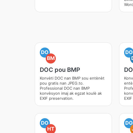
Word
DO
DO
BM
DOC pou BMP
DO
Konvèti DOC nan BMP sou entènèt
Konv
pou gratis nan JPEG.to.
entè
Professional DOC nan BMP
Prof
konvèsyon imaj ak egzat koulè ak
konv
EXIF preservation.
EXIF
DO
DO
HT