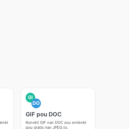
GI
DO
GIF pou DOC
tènèt
Konvèti GIF nan DOC sou entènèt
pou gratis nan JPEG.to.