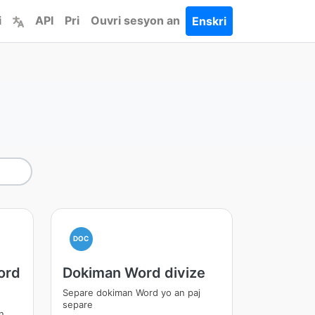
i
API
Pri
Ouvri sesyon an
Enskri
DOC
ord
Dokiman Word divize
Separe dokiman Word yo an paj
separe
n