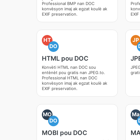
Professional BMP nan DOC
Prof
konvèsyon imaj ak egzat koulè ak
konv
EXIF preservation.
EXIF
HT
JP
DO
HTML pou DOC
JP
Konvèti HTML nan DOC sou
JPEG
entènèt pou gratis nan JPEG.to.
grat
Professional HTML nan DOC
konvèsyon imaj ak egzat koulè ak
EXIF preservation.
MO
Ma
DO
MOBI pou DOC
MA