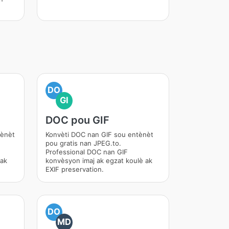
DO
GI
DOC pou GIF
tènèt
Konvèti DOC nan GIF sou entènèt
pou gratis nan JPEG.to.
Professional DOC nan GIF
 ak
konvèsyon imaj ak egzat koulè ak
EXIF preservation.
DO
MD