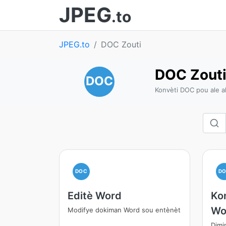
JPEG
.to
JPEG.to
DOC Zouti
DOC Zout
DOC
Konvèti DOC pou ale a
DOC
D
Editè Word
Ko
Wo
Modifye dokiman Word sou entènèt
Dimi