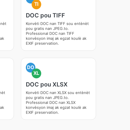
TI
DOC pou TIFF
ènèt
Konvèti DOC nan TIFF sou entènèt
pou gratis nan JPEG.to.
Professional DOC nan TIFF
 ak
konvèsyon imaj ak egzat koulè ak
EXIF preservation.
DO
XL
DOC pou XLSX
nèt
Konvèti DOC nan XLSX sou entènèt
pou gratis nan JPEG.to.
Professional DOC nan XLSX
 ak
konvèsyon imaj ak egzat koulè ak
EXIF preservation.