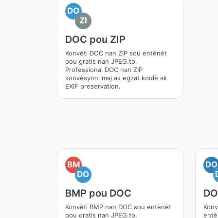
DO
ZI
DOC pou ZIP
Konvèti DOC nan ZIP sou entènèt
pou gratis nan JPEG.to.
Professional DOC nan ZIP
konvèsyon imaj ak egzat koulè ak
EXIF preservation.
BM
DO
DO
BMP pou DOC
DO
Konvèti BMP nan DOC sou entènèt
Konv
pou gratis nan JPEG.to.
entè