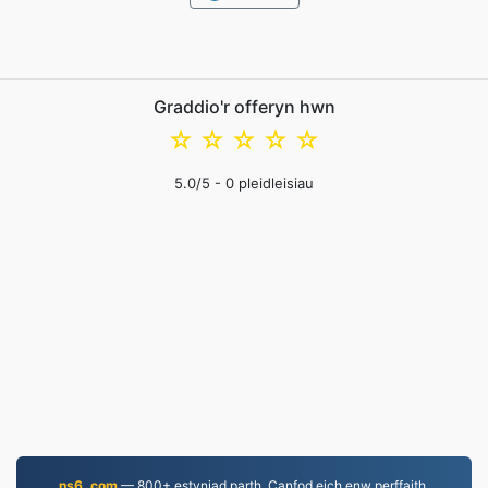
Graddio'r offeryn hwn
☆
☆
☆
☆
☆
5.0
/5 -
0
pleidleisiau
ns6. com
— 800+ estyniad parth. Canfod eich enw perffaith.