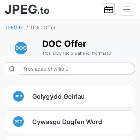
JPEG
.to
JPEG.to
DOC Offer
DOC Offer
DOC
Trosi DOC i ac o wahanol fformatau
Golygydd Geiriau
DOC
Cywasgu Dogfen Word
DOC