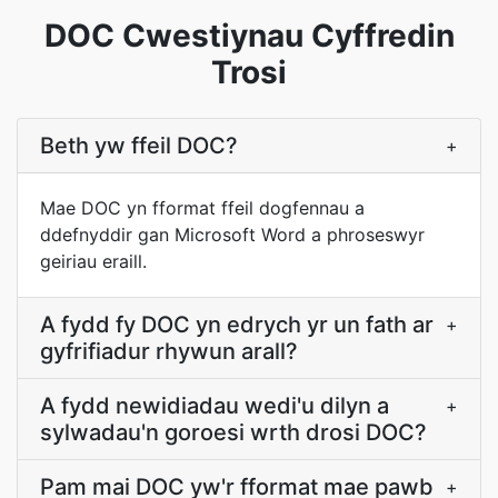
DOC Cwestiynau Cyffredin
Trosi
Beth yw ffeil DOC?
+
Mae DOC yn fformat ffeil dogfennau a
ddefnyddir gan Microsoft Word a phroseswyr
geiriau eraill.
A fydd fy DOC yn edrych yr un fath ar
+
gyfrifiadur rhywun arall?
A fydd newidiadau wedi'u dilyn a
+
sylwadau'n goroesi wrth drosi DOC?
Pam mai DOC yw'r fformat mae pawb
+