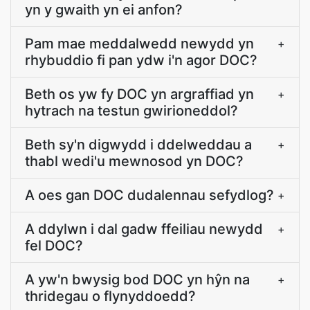
yn y gwaith yn ei anfon?
Pam mae meddalwedd newydd yn
+
rhybuddio fi pan ydw i'n agor DOC?
Beth os yw fy DOC yn argraffiad yn
+
hytrach na testun gwirioneddol?
Beth sy'n digwydd i ddelweddau a
+
thabl wedi'u mewnosod yn DOC?
A oes gan DOC dudalennau sefydlog?
+
A ddylwn i dal gadw ffeiliau newydd
+
fel DOC?
A yw'n bwysig bod DOC yn hŷn na
+
thridegau o flynyddoedd?