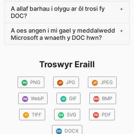
A allaf barhau i olygu ar ôl trosi fy
+
DOC?
A oes angen i mi gael y meddalwedd
+
Microsoft a wnaeth y DOC hwn?
Troswyr Eraill
PNG
JPG
JPEG
PN
JP
JP
WebP
GIF
BMP
We
GI
BM
TIFF
SVG
PDF
TI
SV
PD
DOCX
DO