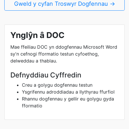
Gweld y cyfan Troswyr Dogfennau →
Ynglŷn â DOC
Mae ffeiliau DOC yn ddogfennau Microsoft Word
sy'n cefnogi fformatio testun cyfoethog,
delweddau a thablau.
Defnyddiau Cyffredin
Creu a golygu dogfennau testun
Ysgrifennu adroddiadau a llythyrau ffurfiol
Rhannu dogfennau y gellir eu golygu gyda
fformatio