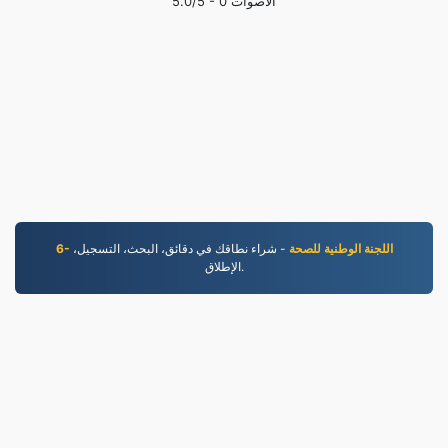
الأصوات
0
/5 -
5.0
6- اللجنة الوطنية للصحة
- شراء نطاقك في دقائق، البحث، التسجيل،
الإطلاق.
JPEG.to
756,824 الملفات التي تم تحويلها منذ عام 2019
|
سياسة الخصوصية
|
شروط الخدمة
|
معلومات عنا
|
اتصل بنا
عينات
|
تثبيت التطبيق
|
API