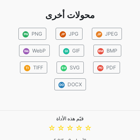
محولات أخرى
PNG
JPG
JPEG
PN
JP
JP
WebP
GIF
BMP
We
GI
BM
TIFF
SVG
PDF
TI
SV
PD
DOCX
DO
قيّم هذه الأداة
☆
☆
☆
☆
☆