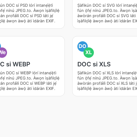
ún DOC sí PSD lórí intanẹ́ẹ̀tì
Ṣàfikún DOC sí SVG lórí intanẹ́ẹ̀t
̀fẹ́ nínú JPEG.to. Àwọn ìṣàfilọ́lẹ̀
fún ọ̀fẹ́ nínú JPEG.to. Àwọn ìṣàf
án profáìlì DOC sí PSD láti jẹ́
àwòrán profáìlì DOC sí SVG láti 
ilọ́lẹ̀ àwọn àwọ̀ àti ìdáràn EXIF.
ìṣàfilọ́lẹ̀ àwọn àwọ̀ àti ìdáràn E
DO
We
XL
C si WEBP
DOC si XLS
kún DOC sí WEBP lórí intanẹ́ẹ̀tì
Ṣàfikún DOC sí XLS lórí intanẹ́ẹ̀t
̀fẹ́ nínú JPEG.to. Àwọn ìṣàfilọ́lẹ̀
fún ọ̀fẹ́ nínú JPEG.to. Àwọn ìṣàf
án profáìlì DOC sí WEBP láti jẹ́
àwòrán profáìlì DOC sí XLS láti j
ilọ́lẹ̀ àwọn àwọ̀ àti ìdáràn EXIF.
ìṣàfilọ́lẹ̀ àwọn àwọ̀ àti ìdáràn E