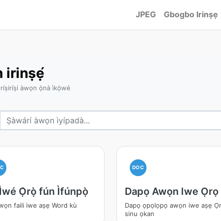
JPEG
Gbogbo Irinṣẹ
irinṣẹ́
oríṣiríṣi àwọn ọ̀nà ìkọ̀wé
OC
DOC
Ìwé Ọ̀rọ̀ fún Ìfúnpọ̀
Dapọ Awọn Iwe Ọrọ
iwọn faili iwe aṣẹ Word kù
Dapọ ọpọlọpọ awọn iwe aṣẹ Ọ
sinu ọkan