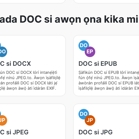
pada DOC si awọn ọna kika mi
DO
DO
EP
C si DOCX
DOC si EPUB
kún DOC sí DOCX lórí intanẹ́ẹ̀tì
Ṣàfikún DOC sí EPUB lórí intanẹ́ẹ
̀fẹ́ nínú JPEG.to. Àwọn ìṣàfilọ́lẹ̀
fún ọ̀fẹ́ nínú JPEG.to. Àwọn ìṣàf
án profáìlì DOC sí DOCX láti jẹ́
àwòrán profáìlì DOC sí EPUB láti
ilọ́lẹ̀ àwọn àwọ̀ àti ìdáràn EXIF.
ìṣàfilọ́lẹ̀ àwọn àwọ̀ àti ìdáràn E
DO
JP
JP
C si JPEG
DOC si JPG