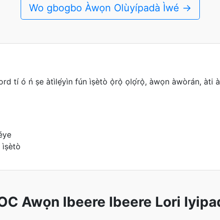
Wo gbogbo Àwọn Olùyípadà Ìwé →
tí ó ń ṣe àtìlẹ́yìn fún ìṣètò ọ̀rọ̀ ọlọ́rọ̀, àwọn àwòrán, àti à
péye
 ìṣètò
OC Awọn Ibeere Ibeere Lori Iyipa