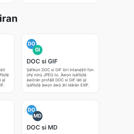
iran
DO
GI
DOC si GIF
̀tì
Ṣàfikún DOC sí GIF lórí intanẹ́ẹ̀tì fún
ilọ́lẹ̀
ọ̀fẹ́ nínú JPEG.to. Àwọn ìṣàfilọ́lẹ̀
 jẹ́
àwòrán profáìlì DOC sí GIF láti jẹ́
XIF.
ìṣàfilọ́lẹ̀ àwọn àwọ̀ àti ìdáràn EXIF.
DO
MD
DOC si MD