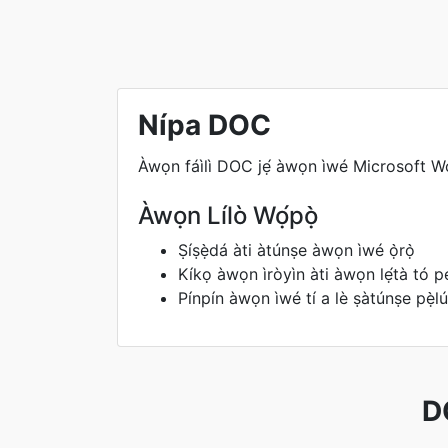
Nípa DOC
Àwọn fáìlì DOC jẹ́ àwọn ìwé Microsoft Word 
Àwọn Lílò Wọ́pọ̀
Ṣíṣẹ̀dá àti àtúnṣe àwọn ìwé ọ̀rọ̀
Kíkọ àwọn ìròyìn àti àwọn lẹ́tà tó 
Pínpín àwọn ìwé tí a lè ṣàtúnṣe pẹ̀lú
D