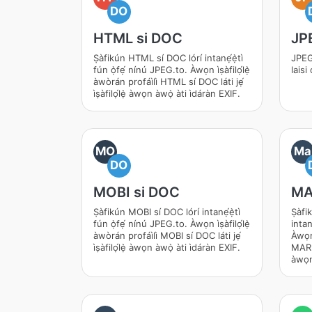
DO
HTML si DOC
JP
Ṣàfikún HTML sí DOC lórí intanẹ́ẹ̀tì
JPEG
fún ọ̀fẹ́ nínú JPEG.to. Àwọn ìṣàfilọ́lẹ̀
laisi
àwòrán profáìlì HTML sí DOC láti jẹ́
ìṣàfilọ́lẹ̀ àwọn àwọ̀ àti ìdáràn EXIF.
MO
Ma
DO
MOBI si DOC
MA
Ṣàfikún MOBI sí DOC lórí intanẹ́ẹ̀tì
Ṣàfi
fún ọ̀fẹ́ nínú JPEG.to. Àwọn ìṣàfilọ́lẹ̀
intanẹ
àwòrán profáìlì MOBI sí DOC láti jẹ́
Àwọn 
ìṣàfilọ́lẹ̀ àwọn àwọ̀ àti ìdáràn EXIF.
MARKD
àwọn 