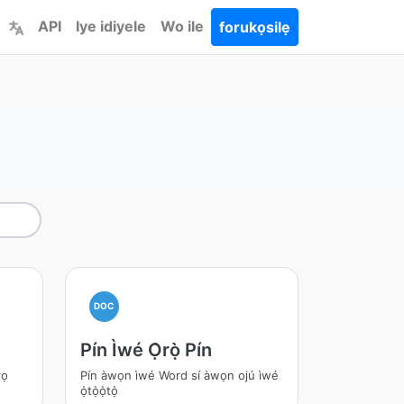
API
Iye idiyele
Wo ile
forukọsilẹ
DOC
Pín Ìwé Ọ̀rọ̀ Pín
rọ
Pín àwọn ìwé Word sí àwọn ojú ìwé
ọ̀tọ̀ọ̀tọ̀