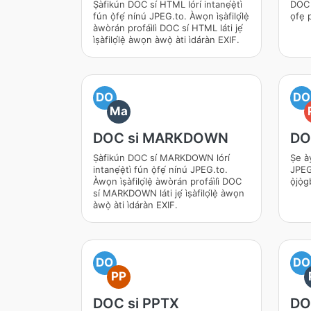
Ṣàfikún DOC sí HTML lórí intanẹ́ẹ̀tì
DOC 
fún ọ̀fẹ́ nínú JPEG.to. Àwọn ìṣàfilọ́lẹ̀
ọfẹ 
àwòrán profáìlì DOC sí HTML láti jẹ́
ìṣàfilọ́lẹ̀ àwọn àwọ̀ àti ìdáràn EXIF.
DO
DO
Ma
DOC si MARKDOWN
DO
Ṣàfikún DOC sí MARKDOWN lórí
Ṣe à
intanẹ́ẹ̀tì fún ọ̀fẹ́ nínú JPEG.to.
JPEG.
Àwọn ìṣàfilọ́lẹ̀ àwòrán profáìlì DOC
ọ̀jọ̀g
sí MARKDOWN láti jẹ́ ìṣàfilọ́lẹ̀ àwọn
àwọ̀ àti ìdáràn EXIF.
DO
DO
PP
DOC si PPTX
DO