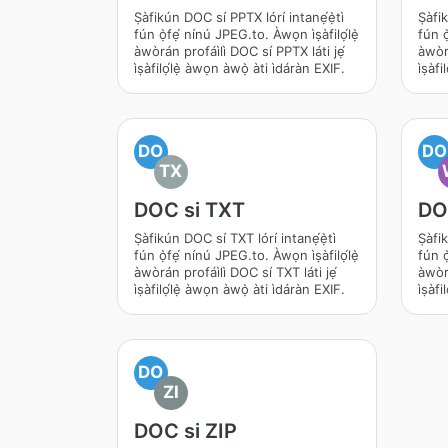
Ṣàfikún DOC sí PPTX lórí intanẹ́ẹ̀tì
Ṣàfik
fún ọ̀fẹ́ nínú JPEG.to. Àwọn ìṣàfilọ́lẹ̀
fún ọ
àwòrán profáìlì DOC sí PPTX láti jẹ́
àwòr
ìṣàfilọ́lẹ̀ àwọn àwọ̀ àti ìdáràn EXIF.
ìṣàf
DO
DO
TX
DOC si TXT
DO
Ṣàfikún DOC sí TXT lórí intanẹ́ẹ̀tì
Ṣàfi
fún ọ̀fẹ́ nínú JPEG.to. Àwọn ìṣàfilọ́lẹ̀
fún ọ
àwòrán profáìlì DOC sí TXT láti jẹ́
àwòr
ìṣàfilọ́lẹ̀ àwọn àwọ̀ àti ìdáràn EXIF.
ìṣàf
DO
ZI
DOC si ZIP