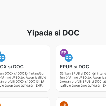
Yipada si DOC
EP
DO
DO
CX si DOC
EPUB si DOC
kún DOCX sí DOC lórí intanẹ́ẹ̀tì
Ṣàfikún EPUB sí DOC lórí intanẹ́ẹ
̀fẹ́ nínú JPEG.to. Àwọn ìṣàfilọ́lẹ̀
fún ọ̀fẹ́ nínú JPEG.to. Àwọn ìṣàf
án profáìlì DOCX sí DOC láti jẹ́
àwòrán profáìlì EPUB sí DOC láti
ilọ́lẹ̀ àwọn àwọ̀ àti ìdáràn EXIF.
ìṣàfilọ́lẹ̀ àwọn àwọ̀ àti ìdáràn E
JP