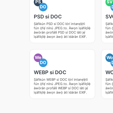
PS
SV
DO
PSD si DOC
SV
Ṣàfikún PSD sí DOC lórí intanẹ́ẹ̀tì
Ṣàfik
fún ọ̀fẹ́ nínú JPEG.to. Àwọn ìṣàfilọ́lẹ̀
fún ọ
àwòrán profáìlì PSD sí DOC láti jẹ́
àwòr
ìṣàfilọ́lẹ̀ àwọn àwọ̀ àti ìdáràn EXIF.
ìṣàf
We
Wo
DO
WEBP si DOC
WO
Ṣàfikún WEBP sí DOC lórí intanẹ́ẹ̀tì
Ṣàfi
fún ọ̀fẹ́ nínú JPEG.to. Àwọn ìṣàfilọ́lẹ̀
fún ọ
àwòrán profáìlì WEBP sí DOC láti jẹ́
àwòr
ìṣàfilọ́lẹ̀ àwọn àwọ̀ àti ìdáràn EXIF.
ìṣàf