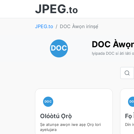
JPEG
.to
JPEG.to
DOC Àwọn irinṣẹ́
DOC Àwọn 
DOC
Iyipada DOC sí àti láti 
DOC
D
Olóòtú Ọ̀rọ̀
Fọ 
Ṣe atunṣe awọn iwe aṣẹ Ọrọ lori
Dín 
ayelujara