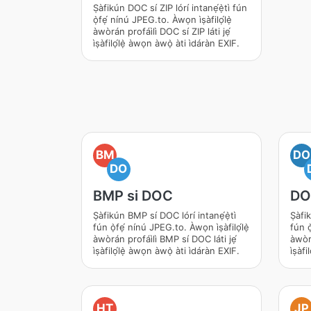
Ṣàfikún DOC sí ZIP lórí intanẹ́ẹ̀tì fún
ọ̀fẹ́ nínú JPEG.to. Àwọn ìṣàfilọ́lẹ̀
àwòrán profáìlì DOC sí ZIP láti jẹ́
ìṣàfilọ́lẹ̀ àwọn àwọ̀ àti ìdáràn EXIF.
BM
DO
DO
BMP si DOC
DO
Ṣàfikún BMP sí DOC lórí intanẹ́ẹ̀tì
Ṣàfi
fún ọ̀fẹ́ nínú JPEG.to. Àwọn ìṣàfilọ́lẹ̀
fún ọ
àwòrán profáìlì BMP sí DOC láti jẹ́
àwòr
ìṣàfilọ́lẹ̀ àwọn àwọ̀ àti ìdáràn EXIF.
ìṣàf
HT
JP