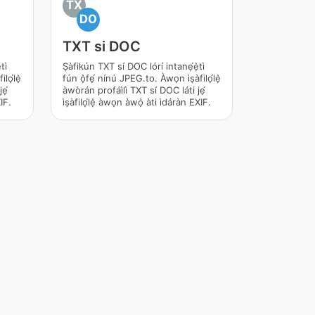
TX
DO
TXT si DOC
tì
Ṣàfikún TXT sí DOC lórí intanẹ́ẹ̀tì
ilọ́lẹ̀
fún ọ̀fẹ́ nínú JPEG.to. Àwọn ìṣàfilọ́lẹ̀
jẹ́
àwòrán profáìlì TXT sí DOC láti jẹ́
XIF.
ìṣàfilọ́lẹ̀ àwọn àwọ̀ àti ìdáràn EXIF.