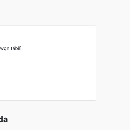
wọn tábìlì.
da