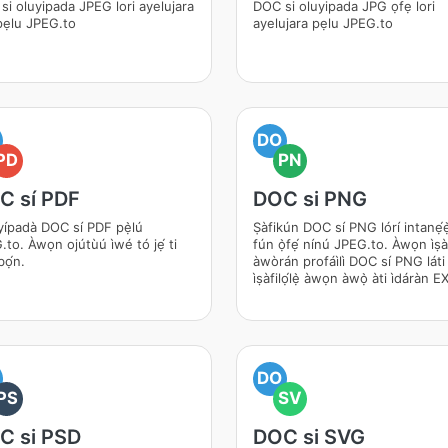
si oluyipada JPEG lori ayelujara
DOC si oluyipada JPG ọfẹ lori
pẹlu JPEG.to
ayelujara pẹlu JPEG.to
DO
PD
PN
C sí PDF
DOC si PNG
yípadà DOC sí PDF pẹ̀lú
Ṣàfikún DOC sí PNG lórí intanẹ́ẹ̀
to. Àwọn ojútùú ìwé tó jẹ́ ti
fún ọ̀fẹ́ nínú JPEG.to. Àwọn ìṣàf
bọ́n.
àwòrán profáìlì DOC sí PNG láti 
ìṣàfilọ́lẹ̀ àwọn àwọ̀ àti ìdáràn E
DO
PS
SV
C si PSD
DOC si SVG