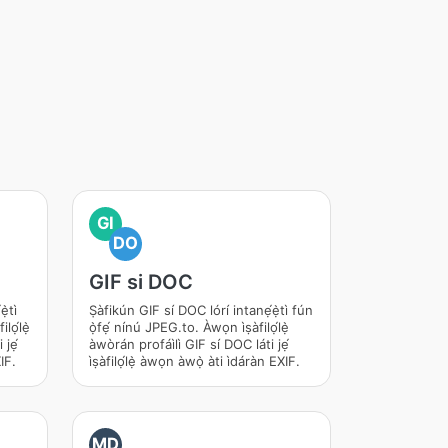
GI
DO
GIF si DOC
̀tì
Ṣàfikún GIF sí DOC lórí intanẹ́ẹ̀tì fún
ilọ́lẹ̀
ọ̀fẹ́ nínú JPEG.to. Àwọn ìṣàfilọ́lẹ̀
 jẹ́
àwòrán profáìlì GIF sí DOC láti jẹ́
XIF.
ìṣàfilọ́lẹ̀ àwọn àwọ̀ àti ìdáràn EXIF.
MD