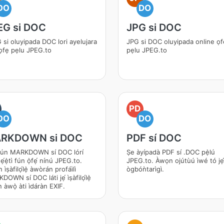
DO
DO
EG si DOC
JPG si DOC
 si oluyipada DOC lori ayelujara
JPG si DOC oluyipada online ọf
 ọfẹ pẹlu JPEG.to
pẹlu JPEG.to
PD
DO
DO
RKDOWN si DOC
PDF sí DOC
kún MARKDOWN sí DOC lórí
Ṣe àyípadà PDF sí .DOC pẹ̀lú
́ẹ̀tì fún ọ̀fẹ́ nínú JPEG.to.
JPEG.to. Àwọn ojútùú ìwé tó jẹ́
ìṣàfilọ́lẹ̀ àwòrán profáìlì
ògbóǹtarìgì.
OWN sí DOC láti jẹ́ ìṣàfilọ́lẹ̀
àwọ̀ àti ìdáràn EXIF.