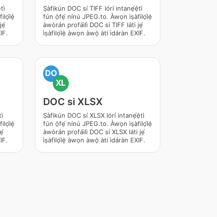
ì
Ṣàfikún DOC sí TIFF lórí intanẹ́ẹ̀tì
ilọ́lẹ̀
fún ọ̀fẹ́ nínú JPEG.to. Àwọn ìṣàfilọ́lẹ̀
jẹ́
àwòrán profáìlì DOC sí TIFF láti jẹ́
XIF.
ìṣàfilọ́lẹ̀ àwọn àwọ̀ àti ìdáràn EXIF.
DO
XL
DOC si XLSX
ì
Ṣàfikún DOC sí XLSX lórí intanẹ́ẹ̀tì
ilọ́lẹ̀
fún ọ̀fẹ́ nínú JPEG.to. Àwọn ìṣàfilọ́lẹ̀
ẹ́
àwòrán profáìlì DOC sí XLSX láti jẹ́
XIF.
ìṣàfilọ́lẹ̀ àwọn àwọ̀ àti ìdáràn EXIF.