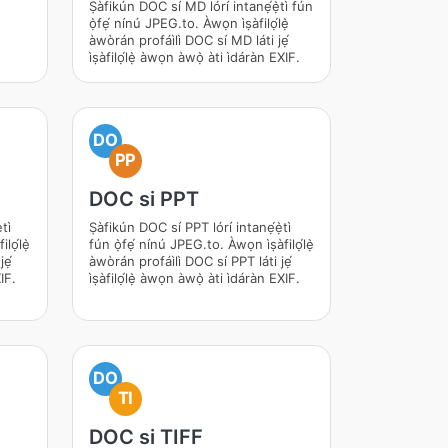
Ṣàfikún DOC sí MD lórí intanẹ́ẹ̀tì fún
ọ̀fẹ́ nínú JPEG.to. Àwọn ìṣàfilọ́lẹ̀
àwòrán profáìlì DOC sí MD láti jẹ́
ìṣàfilọ́lẹ̀ àwọn àwọ̀ àti ìdáràn EXIF.
DO
PP
DOC si PPT
tì
Ṣàfikún DOC sí PPT lórí intanẹ́ẹ̀tì
ilọ́lẹ̀
fún ọ̀fẹ́ nínú JPEG.to. Àwọn ìṣàfilọ́lẹ̀
jẹ́
àwòrán profáìlì DOC sí PPT láti jẹ́
XIF.
ìṣàfilọ́lẹ̀ àwọn àwọ̀ àti ìdáràn EXIF.
DO
TI
DOC si TIFF