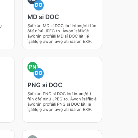
DO
MD si DOC
ẹ
Ṣàfikún MD sí DOC lórí intanẹ́ẹ̀tì fún
ọ̀fẹ́ nínú JPEG.to. Àwọn ìṣàfilọ́lẹ̀
àwòrán profáìlì MD sí DOC láti jẹ́
ìṣàfilọ́lẹ̀ àwọn àwọ̀ àti ìdáràn EXIF.
PN
DO
PNG si DOC
Ṣàfikún PNG sí DOC lórí intanẹ́ẹ̀tì
fún ọ̀fẹ́ nínú JPEG.to. Àwọn ìṣàfilọ́lẹ̀
àwòrán profáìlì PNG sí DOC láti jẹ́
ìṣàfilọ́lẹ̀ àwọn àwọ̀ àti ìdáràn EXIF.