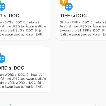
TI
DO
DO
G si DOC
TIFF si DOC
ún SVG sí DOC lórí intanẹ́ẹ̀tì
Ṣàfikún TIFF sí DOC lórí intanẹ́ẹ̀
̀fẹ́ nínú JPEG.to. Àwọn ìṣàfilọ́lẹ̀
fún ọ̀fẹ́ nínú JPEG.to. Àwọn ìṣàf
án profáìlì SVG sí DOC láti jẹ́
àwòrán profáìlì TIFF sí DOC láti 
ilọ́lẹ̀ àwọn àwọ̀ àti ìdáràn EXIF.
ìṣàfilọ́lẹ̀ àwọn àwọ̀ àti ìdáràn E
DO
RD si DOC
kún WORD sí DOC lórí intanẹ́ẹ̀tì
̀fẹ́ nínú JPEG.to. Àwọn ìṣàfilọ́lẹ̀
án profáìlì WORD sí DOC láti jẹ́
ilọ́lẹ̀ àwọn àwọ̀ àti ìdáràn EXIF.