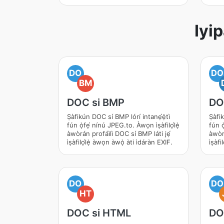
Iyi
DO
DO
BM
DOC si BMP
DO
Ṣàfikún DOC sí BMP lórí intanẹ́ẹ̀tì
Ṣàfi
fún ọ̀fẹ́ nínú JPEG.to. Àwọn ìṣàfilọ́lẹ̀
fún ọ
àwòrán profáìlì DOC sí BMP láti jẹ́
àwòr
ìṣàfilọ́lẹ̀ àwọn àwọ̀ àti ìdáràn EXIF.
ìṣàf
DO
DO
HT
DOC si HTML
DO