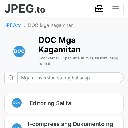
JPEG
.to
JPEG.to
DOC Mga Kagamitan
DOC Mga
Kagamitan
DOC
I-convert DOC papunta at mula sa iba't ibang
format
Editor ng Salita
DOC
I-compress ang Dokumento ng
DOC