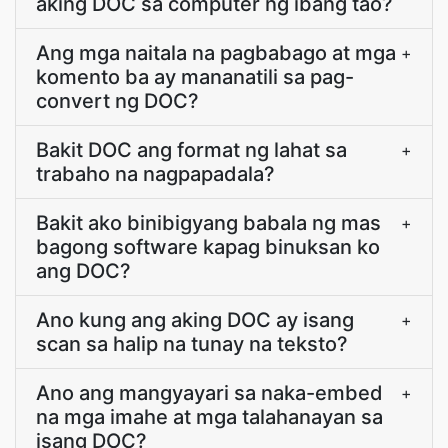
aking DOC sa computer ng ibang tao?
Ang mga naitala na pagbabago at mga
+
komento ba ay mananatili sa pag-
convert ng DOC?
Bakit DOC ang format ng lahat sa
+
trabaho na nagpapadala?
Bakit ako binibigyang babala ng mas
+
bagong software kapag binuksan ko
ang DOC?
Ano kung ang aking DOC ay isang
+
scan sa halip na tunay na teksto?
Ano ang mangyayari sa naka-embed
+
na mga imahe at mga talahanayan sa
isang DOC?