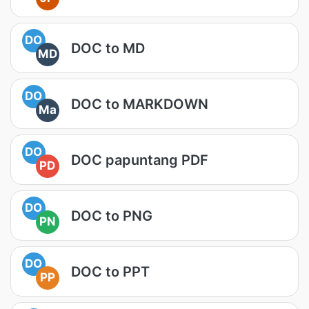
DO
DOC to MD
MD
DO
DOC to MARKDOWN
Ma
DO
DOC papuntang PDF
PD
DO
DOC to PNG
PN
DO
DOC to PPT
PP