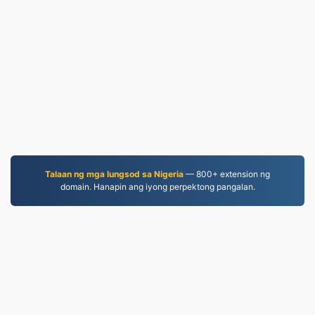
Talaan ng mga lungsod sa Nigeria
— 800+ extension ng
domain. Hanapin ang iyong perpektong pangalan.
JPEG.to
757,207 Mga file na na-convert simula noong 2019
Patakaran sa Pagkapribado
|
Mga Tuntunin ng
Serbisyo
|
Tungkol sa amin
|
Makipag-ugnayan sa