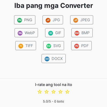
Iba pang mga Converter
PNG
JPG
JPEG
PN
JP
JP
WebP
GIF
BMP
We
GI
BM
TIFF
SVG
PDF
TI
SV
PD
DOCX
DO
I-rate ang tool na ito
☆
☆
☆
☆
☆
5.0
/5 -
0
boto