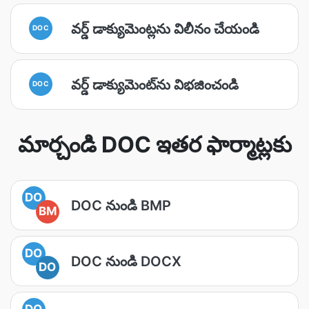
వర్డ్ డాక్యుమెంట్లను విలీనం చేయండి
DOC
వర్డ్ డాక్యుమెంట్‌ను విభజించండి
DOC
మార్చండి DOC ఇతర ఫార్మాట్లకు
DO
DOC నుండి BMP
BM
DO
DOC నుండి DOCX
DO
DO