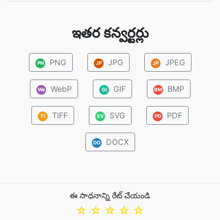
ఇతర కన్వర్టర్లు
PNG
JPG
JPEG
PN
JP
JP
WebP
GIF
BMP
We
GI
BM
TIFF
SVG
PDF
TI
SV
PD
DOCX
DO
ఈ సాధనాన్ని రేట్ చేయండి
☆
☆
☆
☆
☆