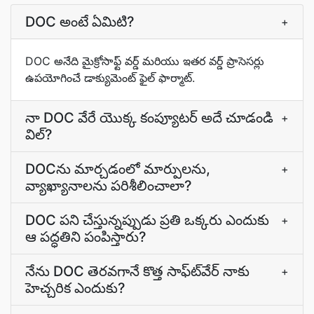
DOC అంటే ఏమిటి?
+
DOC అనేది మైక్రోసాఫ్ట్ వర్డ్ మరియు ఇతర వర్డ్ ప్రాసెసర్లు
ఉపయోగించే డాక్యుమెంట్ ఫైల్ ఫార్మాట్.
నా DOC వేరే యొక్క కంప్యూటర్ అదే చూడండి
+
విల్?
DOCను మార్చడంలో మార్పులను,
+
వ్యాఖ్యానాలను పరిశీలించాలా?
DOC పని చేస్తున్నప్పుడు ప్రతి ఒక్కరు ఎందుకు
+
ఆ పద్ధతిని పంపిస్తారు?
నేను DOC తెరవగానే కొత్త సాఫ్ట్‍వేర్ నాకు
+
హెచ్చరిక ఎందుకు?