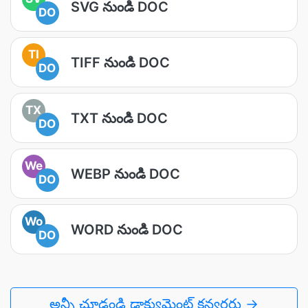
SVG నుండి DOC
DO
TI
TIFF నుండి DOC
DO
TX
TXT నుండి DOC
DO
We
WEBP నుండి DOC
DO
Wo
WORD నుండి DOC
DO
అన్నీ చూడండి డాక్యుమెంట్ కన్వర్టర్లు →