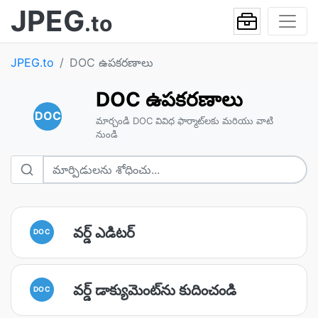
JPEG
.to
JPEG.to
DOC ఉపకరణాలు
DOC ఉపకరణాలు
DOC
మార్చండి DOC వివిధ ఫార్మాట్‌లకు మరియు వాటి
నుండి
వర్డ్ ఎడిటర్
DOC
వర్డ్ డాక్యుమెంట్‌ను కుదించండి
DOC