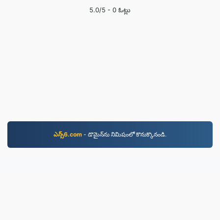
5.0
/5 -
0
ఓట్లు
ఎన్స్6.com
- డొమైన్‌ను నిమిషంలో కొనుక్కొనండి.
JPEG.to
757,183 2019 నుండి మార్చబడిన ఫైల్‌లు
గోప్యతా విధానం
|
సేవా నిబంధనలు
|
మా గురించి
|
మమ్మల్ని