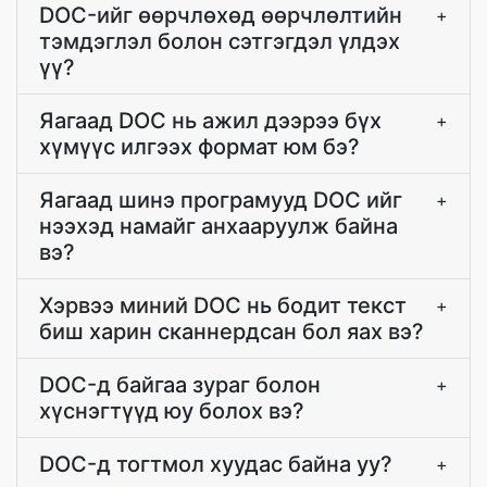
DOC-ийг өөрчлөхөд өөрчлөлтийн
+
тэмдэглэл болон сэтгэгдэл үлдэх
үү?
Яагаад DOC нь ажил дээрээ бүх
+
хүмүүс илгээх формат юм бэ?
Яагаад шинэ програмууд DOC ийг
+
нээхэд намайг анхааруулж байна
вэ?
Хэрвээ миний DOC нь бодит текст
+
биш харин сканнердсан бол яах вэ?
DOC-д байгаа зураг болон
+
хүснэгтүүд юу болох вэ?
DOC-д тогтмол хуудас байна уу?
+