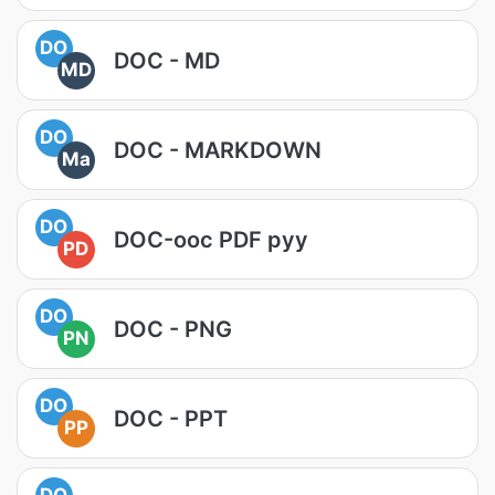
DO
DOC - MD
MD
DO
DOC - MARKDOWN
Ma
DO
DOC-оос PDF руу
PD
DO
DOC - PNG
PN
DO
DOC - PPT
PP
DO