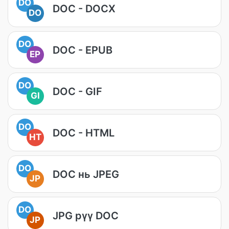
DO
DOC - DOCX
DO
DO
DOC - EPUB
EP
DO
DOC - GIF
GI
DO
DOC - HTML
HT
DO
DOC нь JPEG
JP
DO
JPG рүү DOC
JP