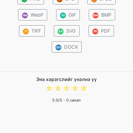
WebP
GIF
BMP
We
GI
BM
TIFF
SVG
PDF
TI
SV
PD
DOCX
DO
Энэ хэрэгслийг үнэлнэ үү
☆
☆
☆
☆
☆
5.0
/5 -
0
санал