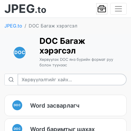
JPEG
.to
JPEG.to
DOC Багаж хэрэгсэл
DOC Багаж
хэрэгсэл
DOC
Хөрвүүлэх DOC янз бүрийн формат руу
болон түүнээс
Word засварлагч
DOC
Word баримтыг шахах
DOC