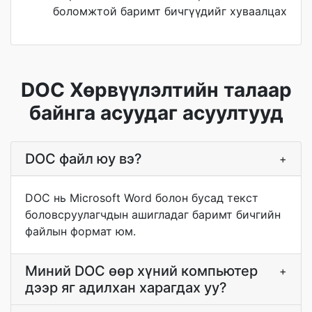
боломжтой баримт бичгүүдийг хуваалцах
DOC Хөрвүүлэлтийн талаар
байнга асуудаг асуултууд
DOC файл юу вэ?
+
DOC нь Microsoft Word болон бусад текст
боловсруулагчдын ашигладаг баримт бичгийн
файлын формат юм.
Миний DOC өөр хүний компьютер
+
дээр яг адилхан харагдах уу?