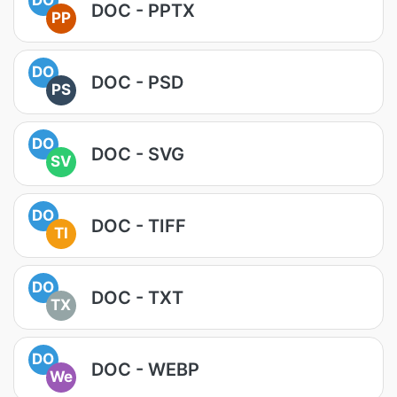
DOC - PPTX
PP
DO
DOC - PSD
PS
DO
DOC - SVG
SV
DO
DOC - TIFF
TI
DO
DOC - TXT
TX
DO
DOC - WEBP
We