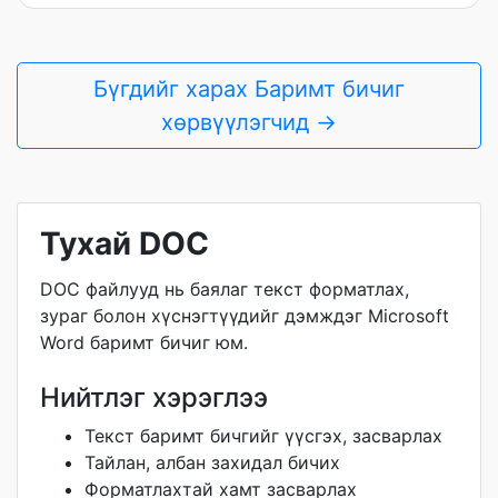
Бүгдийг харах Баримт бичиг
хөрвүүлэгчид →
Тухай DOC
DOC файлууд нь баялаг текст форматлах,
зураг болон хүснэгтүүдийг дэмждэг Microsoft
Word баримт бичиг юм.
Нийтлэг хэрэглээ
Текст баримт бичгийг үүсгэх, засварлах
Тайлан, албан захидал бичих
Форматлахтай хамт засварлах