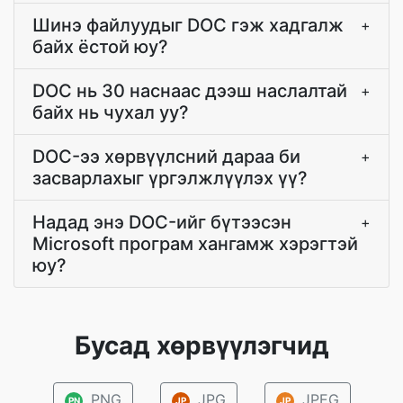
Шинэ файлуудыг DOC гэж хадгалж
+
байх ёстой юу?
DOC нь 30 наснаас дээш наслалтай
+
байх нь чухал уу?
DOC-ээ хөрвүүлсний дараа би
+
засварлахыг үргэлжлүүлэх үү?
Надад энэ DOC-ийг бүтээсэн
+
Microsoft програм хангамж хэрэгтэй
юу?
Бусад хөрвүүлэгчид
PNG
JPG
JPEG
PN
JP
JP