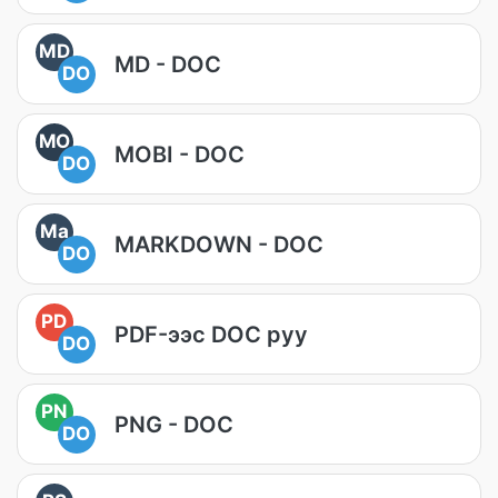
MD
MD - DOC
DO
MO
MOBI - DOC
DO
Ma
MARKDOWN - DOC
DO
PD
PDF-ээс DOC руу
DO
PN
PNG - DOC
DO