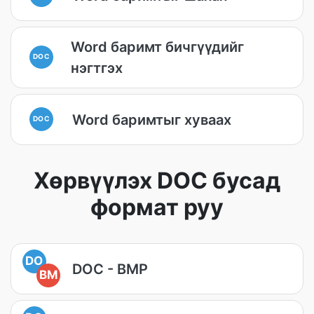
Word баримт бичгүүдийг
DOC
нэгтгэх
Word баримтыг хуваах
DOC
Хөрвүүлэх DOC бусад
формат руу
DO
DOC - BMP
BM