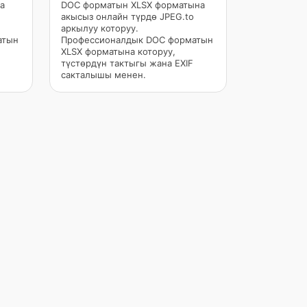
а
DOC форматын XLSX форматына
акысыз онлайн түрдө JPEG.to
аркылуу которуу.
атын
Профессионалдык DOC форматын
XLSX форматына которуу,
түстөрдүн тактыгы жана EXIF
сакталышы менен.