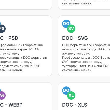
сакталышы менен.
DO
PS
SV
C - PSD
DOC - SVG
 форматын PSD форматына
DOC форматын SVG форматы
ыз онлайн түрдө JPEG.to
акысыз онлайн түрдө JPEG.to
луу которуу.
аркылуу которуу.
фессионалдык DOC форматын
Профессионалдык DOC форм
форматына которуу,
SVG форматына которуу,
өрдүн тактыгы жана EXIF
түстөрдүн тактыгы жана EXIF
талышы менен.
сакталышы менен.
DO
We
XL
C - WEBP
DOC - XLS