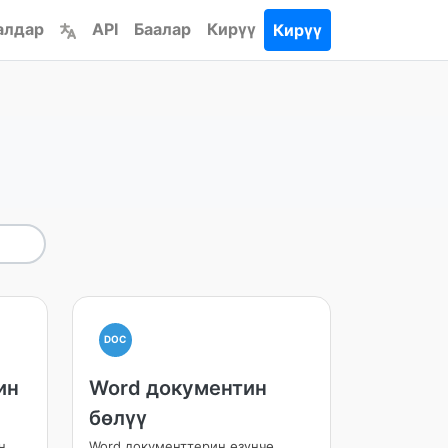
алдар
API
Баалар
Кирүү
Кирүү
DOC
ин
Word документин
бөлүү
н
Word документтерин өзүнчө