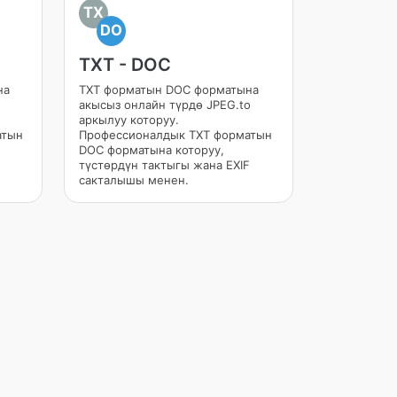
TX
DO
TXT - DOC
на
TXT форматын DOC форматына
акысыз онлайн түрдө JPEG.to
аркылуу которуу.
атын
Профессионалдык TXT форматын
DOC форматына которуу,
түстөрдүн тактыгы жана EXIF
сакталышы менен.