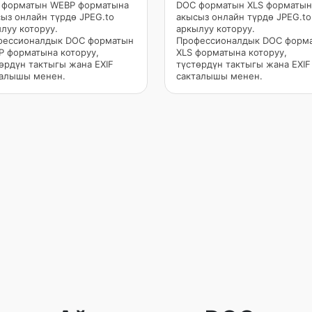
 форматын WEBP форматына
DOC форматын XLS форматын
ыз онлайн түрдө JPEG.to
акысыз онлайн түрдө JPEG.to
луу которуу.
аркылуу которуу.
фессионалдык DOC форматын
Профессионалдык DOC форм
 форматына которуу,
XLS форматына которуу,
өрдүн тактыгы жана EXIF
түстөрдүн тактыгы жана EXIF
талышы менен.
сакталышы менен.