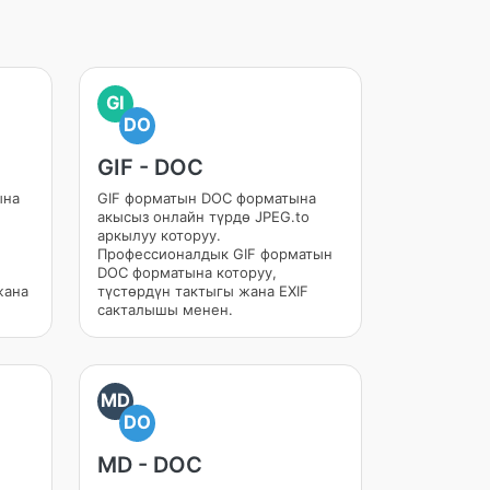
GI
DO
GIF - DOC
ына
GIF форматын DOC форматына
акысыз онлайн түрдө JPEG.to
аркылуу которуу.
Профессионалдык GIF форматын
DOC форматына которуу,
жана
түстөрдүн тактыгы жана EXIF
сакталышы менен.
MD
DO
MD - DOC