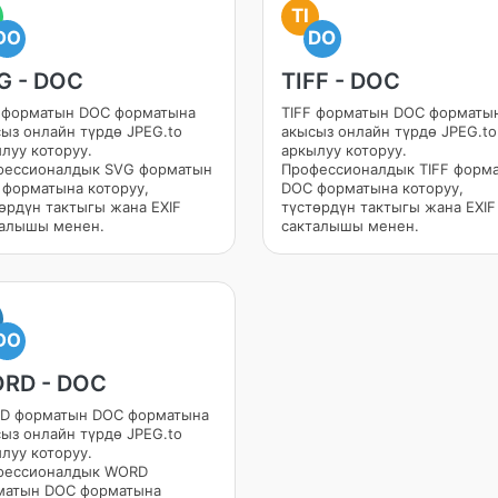
TI
DO
DO
G - DOC
TIFF - DOC
 форматын DOC форматына
TIFF форматын DOC форматы
ыз онлайн түрдө JPEG.to
акысыз онлайн түрдө JPEG.to
луу которуу.
аркылуу которуу.
фессионалдык SVG форматын
Профессионалдык TIFF форм
форматына которуу,
DOC форматына которуу,
өрдүн тактыгы жана EXIF
түстөрдүн тактыгы жана EXIF
талышы менен.
сакталышы менен.
DO
RD - DOC
D форматын DOC форматына
ыз онлайн түрдө JPEG.to
луу которуу.
фессионалдык WORD
матын DOC форматына