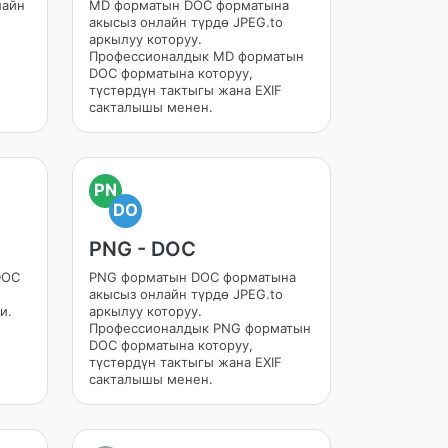
лайн
MD форматын DOC форматына
акысыз онлайн түрдө JPEG.to
аркылуу которуу.
Профессионалдык MD форматын
DOC форматына которуу,
түстөрдүн тактыгы жана EXIF
сакталышы менен.
PN
DO
PNG - DOC
DOC
PNG форматын DOC форматына
акысыз онлайн түрдө JPEG.to
и.
аркылуу которуу.
Профессионалдык PNG форматын
DOC форматына которуу,
түстөрдүн тактыгы жана EXIF
сакталышы менен.