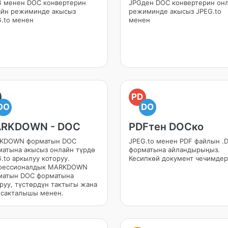
G менен DOC конвертерин
JPGден DOC конвертерин он
айн режиминде акысыз
режиминде акысыз JPEG.to
.to менен
менен
PD
DO
DO
RKDOWN - DOC
PDFтен DOCко
KDOWN форматын DOC
JPEG.to менен PDF файлын .
атына акысыз онлайн түрдө
форматына айландырыңыз.
.to аркылуу которуу.
Кесипкөй документ чечимдер
фессионалдык MARKDOWN
матын DOC форматына
руу, түстөрдүн тактыгы жана
 сакталышы менен.