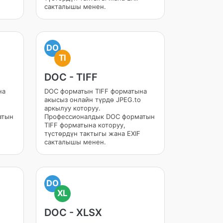
сакталышы менен.
DO
TI
DOC - TIFF
на
DOC форматын TIFF форматына
акысыз онлайн түрдө JPEG.to
аркылуу которуу.
атын
Профессионалдык DOC форматын
TIFF форматына которуу,
түстөрдүн тактыгы жана EXIF
сакталышы менен.
DO
XL
DOC - XLSX