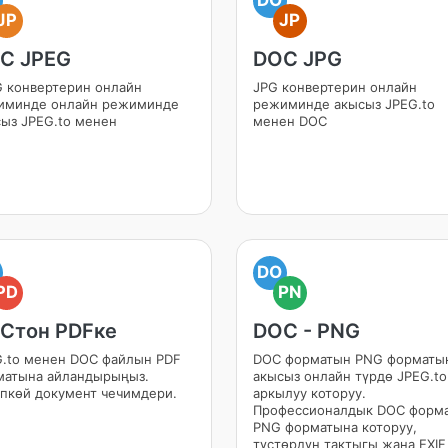
JP
JP
C JPEG
DOC JPG
 конвертерин онлайн
JPG конвертерин онлайн
иминде онлайн режиминде
режиминде акысыз JPEG.to
ыз JPEG.to менен
менен DOC
DO
PD
PN
Cтон PDFке
DOC - PNG
.to менен DOC файлын PDF
DOC форматын PNG форматы
матына айландырыңыз.
акысыз онлайн түрдө JPEG.to
пкөй документ чечимдери.
аркылуу которуу.
Профессионалдык DOC форм
PNG форматына которуу,
түстөрдүн тактыгы жана EXIF