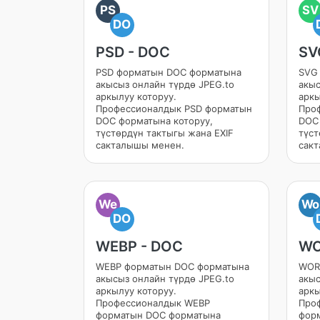
PS
SV
DO
PSD - DOC
SV
PSD форматын DOC форматына
SVG
акысыз онлайн түрдө JPEG.to
акыс
аркылуу которуу.
аркы
Профессионалдык PSD форматын
Про
DOC форматына которуу,
DOC 
түстөрдүн тактыгы жана EXIF
түст
сакталышы менен.
сак
We
Wo
DO
WEBP - DOC
WO
WEBP форматын DOC форматына
WOR
акысыз онлайн түрдө JPEG.to
акыс
аркылуу которуу.
аркы
Профессионалдык WEBP
Про
форматын DOC форматына
фор