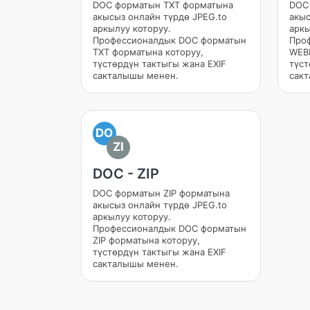
DOC форматын TXT форматына
DOC
акысыз онлайн түрдө JPEG.to
акыс
аркылуу которуу.
аркы
Профессионалдык DOC форматын
Про
TXT форматына которуу,
WEBP
түстөрдүн тактыгы жана EXIF
түст
сакталышы менен.
сак
DO
ZI
DOC - ZIP
DOC форматын ZIP форматына
акысыз онлайн түрдө JPEG.to
аркылуу которуу.
Профессионалдык DOC форматын
ZIP форматына которуу,
түстөрдүн тактыгы жана EXIF
сакталышы менен.