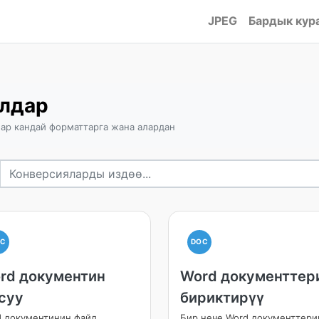
JPEG
Бардык кур
лдар
ар кандай форматтарга жана алардан
OC
DOC
rd документин
Word документтер
суу
бириктирүү
 документинин файл
Бир нече Word документтери