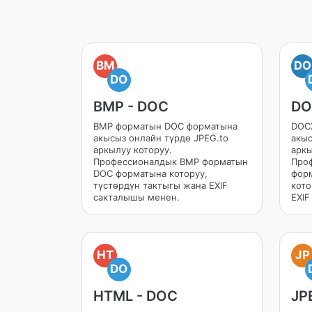
BM
DO
DO
BMP - DOC
DO
BMP форматын DOC форматына
DOC
акысыз онлайн түрдө JPEG.to
акыс
аркылуу которуу.
аркы
Профессионалдык BMP форматын
Про
DOC форматына которуу,
фор
түстөрдүн тактыгы жана EXIF
кото
сакталышы менен.
EXIF
HT
JP
DO
HTML - DOC
JP