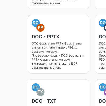
сакталышы менен.
DO
DO
PP
DOC - PPTX
DO
DOC форматын PPTX форматына
DOC
акысыз онлайн түрдө JPEG.to
акыс
аркылуу которуу.
аркы
Профессионалдык DOC форматын
Про
PPTX форматына которуу,
PSD 
түстөрдүн тактыгы жана EXIF
түст
сакталышы менен.
сак
DO
DO
TX
DOC - TXT
DO