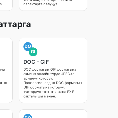
з
барактарга бөлүңүз
аттарга
DO
GI
DOC - GIF
ына
DOC форматын GIF форматына
акысыз онлайн түрдө JPEG.to
аркылуу которуу.
атын
Профессионалдык DOC форматын
GIF форматына которуу,
түстөрдүн тактыгы жана EXIF
сакталышы менен.
DO