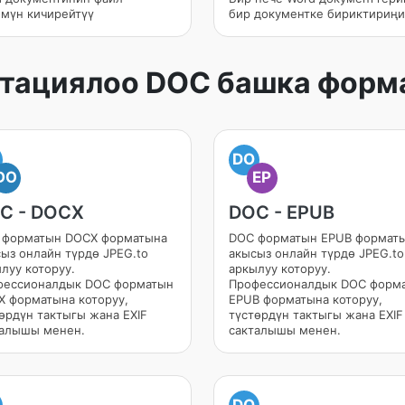
мүн кичирейтүү
бир документке бириктириңи
тациялоо DOC башка форм
DO
DO
EP
C - DOCX
DOC - EPUB
 форматын DOCX форматына
DOC форматын EPUB формат
ыз онлайн түрдө JPEG.to
акысыз онлайн түрдө JPEG.to
луу которуу.
аркылуу которуу.
фессионалдык DOC форматын
Профессионалдык DOC форм
 форматына которуу,
EPUB форматына которуу,
өрдүн тактыгы жана EXIF
түстөрдүн тактыгы жана EXIF
талышы менен.
сакталышы менен.
DO