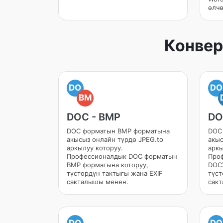
өлчө
Конвер
DO
DO
BM
DOC - BMP
DO
DOC форматын BMP форматына
DOC
акысыз онлайн түрдө JPEG.to
акыс
аркылуу которуу.
аркы
Профессионалдык DOC форматын
Про
BMP форматына которуу,
DOCX
түстөрдүн тактыгы жана EXIF
түст
сакталышы менен.
сак
DO
DO