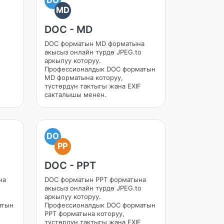
MD
DOC - MD
DOC форматын MD форматына
акысыз онлайн түрдө JPEG.to
аркылуу которуу.
Профессионалдык DOC форматын
MD форматына которуу,
түстөрдүн тактыгы жана EXIF
сакталышы менен.
DO
PP
DOC - PPT
на
DOC форматын PPT форматына
акысыз онлайн түрдө JPEG.to
аркылуу которуу.
атын
Профессионалдык DOC форматын
PPT форматына которуу,
түстөрдүн тактыгы жана EXIF