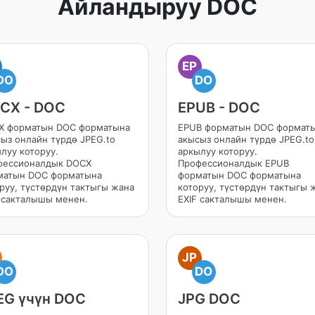
Айландыруу DOC
EP
DO
DO
CX - DOC
EPUB - DOC
X форматын DOC форматына
EPUB форматын DOC формат
ыз онлайн түрдө JPEG.to
акысыз онлайн түрдө JPEG.to
луу которуу.
аркылуу которуу.
фессионалдык DOCX
Профессионалдык EPUB
матын DOC форматына
форматын DOC форматына
руу, түстөрдүн тактыгы жана
которуу, түстөрдүн тактыгы 
 сакталышы менен.
EXIF сакталышы менен.
JP
DO
DO
EG үчүн DOC
JPG DOC