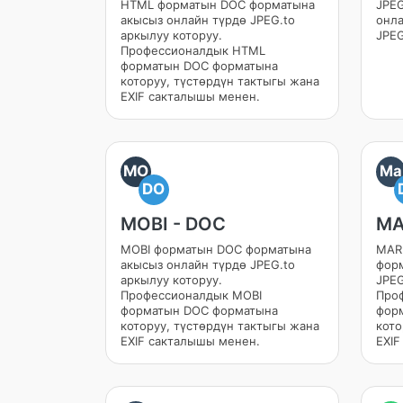
HTML форматын DOC форматына
JPE
акысыз онлайн түрдө JPEG.to
онл
аркылуу которуу.
JPEG
Профессионалдык HTML
форматын DOC форматына
которуу, түстөрдүн тактыгы жана
EXIF сакталышы менен.
MO
Ma
DO
MOBI - DOC
MA
MOBI форматын DOC форматына
MAR
акысыз онлайн түрдө JPEG.to
форм
аркылуу которуу.
JPEG
Профессионалдык MOBI
Про
форматын DOC форматына
фор
которуу, түстөрдүн тактыгы жана
кото
EXIF сакталышы менен.
EXIF