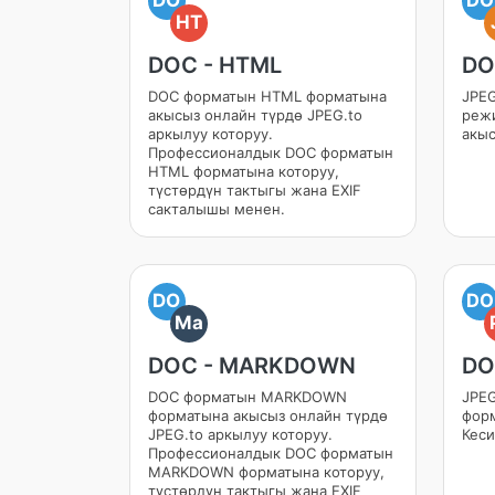
HT
DOC - HTML
DO
DOC форматын HTML форматына
JPEG
акысыз онлайн түрдө JPEG.to
реж
аркылуу которуу.
акыс
Профессионалдык DOC форматын
HTML форматына которуу,
түстөрдүн тактыгы жана EXIF
сакталышы менен.
DO
DO
Ma
DOC - MARKDOWN
DO
DOC форматын MARKDOWN
JPEG
форматына акысыз онлайн түрдө
фор
JPEG.to аркылуу которуу.
Кеси
Профессионалдык DOC форматын
MARKDOWN форматына которуу,
түстөрдүн тактыгы жана EXIF