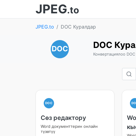
JPEG
.to
JPEG.to
DOC Куралдар
DOC Кура
DOC
Конвертациялоо DOC 
DOC
D
Сөз редактору
Wo
кы
Word документтерин онлайн
түзөтүү
Word