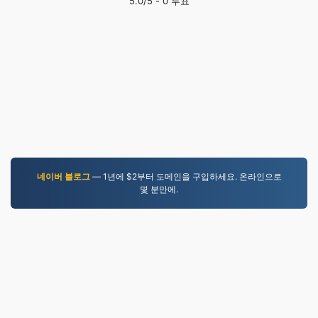
5.0
/5 -
0
투표
네이버 블로그
— 1년에 $2부터 도메인을 구입하세요. 온라인으로
몇 분만에.
JPEG.to
757,025 2019년 이후 변환된 파일
개인정보 보호정책
|
서비스 약관
|
회사 소개
|
문의하기
|
API
|
샘플
|
앱 설치