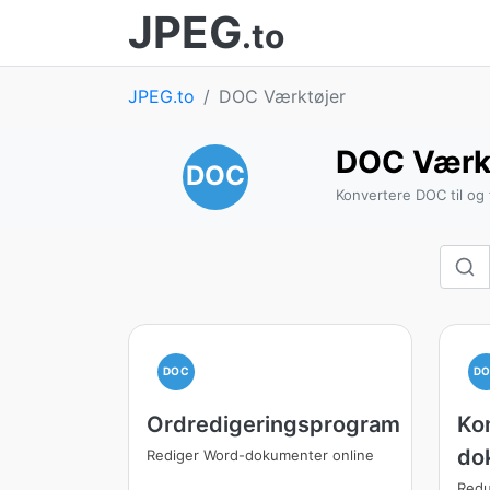
JPEG
.to
JPEG.to
DOC Værktøjer
DOC Værk
DOC
Konvertere DOC til og 
DOC
D
Ordredigeringsprogram
Ko
do
Rediger Word-dokumenter online
Redu