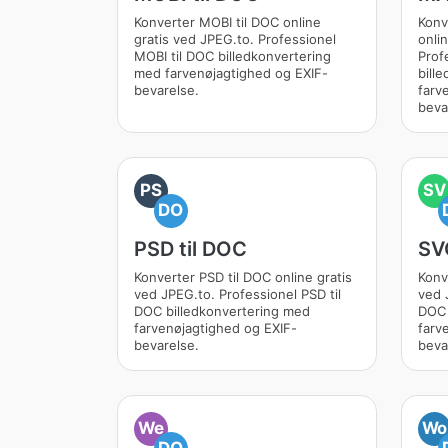
Konverter MOBI til DOC online
Konv
gratis ved JPEG.to. Professionel
onli
MOBI til DOC billedkonvertering
Prof
med farvenøjagtighed og EXIF-
bill
bevarelse.
farv
beva
PS
SV
DO
PSD til DOC
SV
Konverter PSD til DOC online gratis
Konv
ved JPEG.to. Professionel PSD til
ved 
DOC billedkonvertering med
DOC 
farvenøjagtighed og EXIF-
farv
bevarelse.
beva
We
Wo