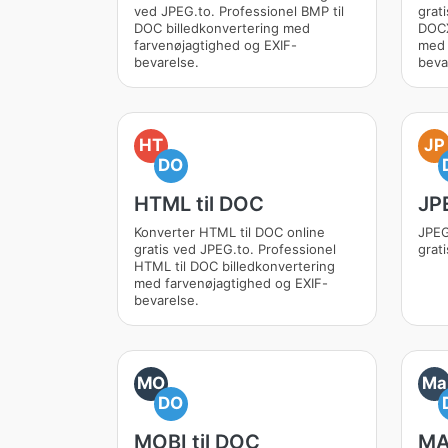
ved JPEG.to. Professionel BMP til
grat
DOC billedkonvertering med
DOCX
farvenøjagtighed og EXIF-
med 
bevarelse.
beva
HT
JP
DO
HTML til DOC
JP
Konverter HTML til DOC online
JPEG
gratis ved JPEG.to. Professionel
grat
HTML til DOC billedkonvertering
med farvenøjagtighed og EXIF-
bevarelse.
MO
Ma
DO
MOBI til DOC
MA