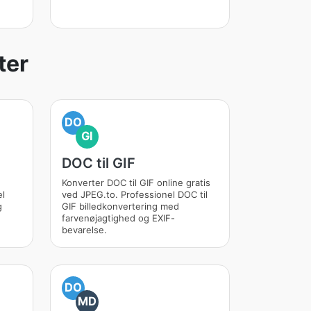
ter
DO
GI
DOC til GIF
Konverter DOC til GIF online gratis
el
ved JPEG.to. Professionel DOC til
g
GIF billedkonvertering med
farvenøjagtighed og EXIF-
bevarelse.
DO
MD