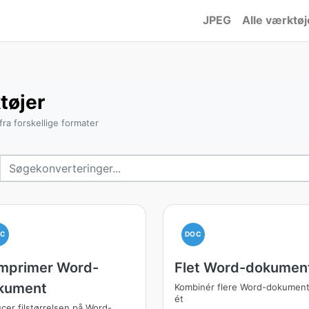
JPEG
Alle værktøj
tøjer
fra forskellige formater
OC
DOC
mprimer Word-
Flet Word-dokumen
kument
Kombinér flere Word-dokumente
ét
cer filstørrelsen på Word-