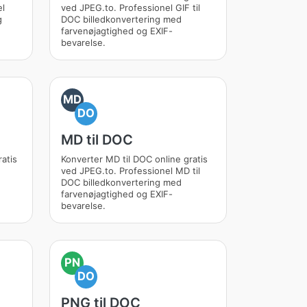
el
ved JPEG.to. Professionel GIF til
g
DOC billedkonvertering med
farvenøjagtighed og EXIF-
bevarelse.
MD
DO
MD til DOC
atis
Konverter MD til DOC online gratis
ved JPEG.to. Professionel MD til
DOC billedkonvertering med
farvenøjagtighed og EXIF-
bevarelse.
PN
DO
PNG til DOC