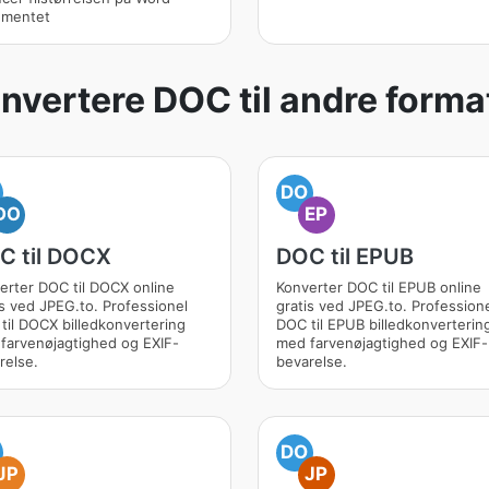
mentet
nvertere DOC til andre forma
DO
DO
EP
C til DOCX
DOC til EPUB
erter DOC til DOCX online
Konverter DOC til EPUB online
is ved JPEG.to. Professionel
gratis ved JPEG.to. Profession
til DOCX billedkonvertering
DOC til EPUB billedkonverterin
farvenøjagtighed og EXIF-
med farvenøjagtighed og EXIF-
relse.
bevarelse.
DO
JP
JP