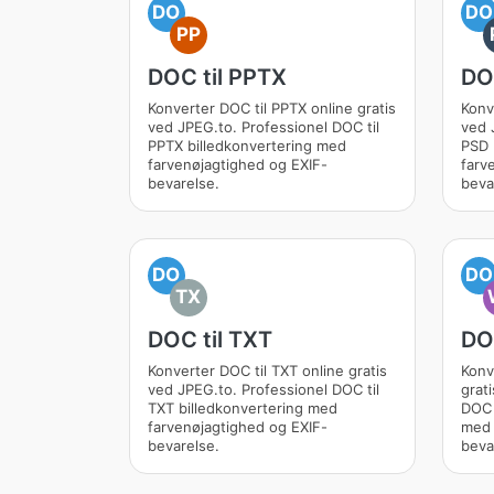
DO
DO
PP
DOC til PPTX
DO
Konverter DOC til PPTX online gratis
Konv
ved JPEG.to. Professionel DOC til
ved 
PPTX billedkonvertering med
PSD 
farvenøjagtighed og EXIF-
farv
bevarelse.
beva
DO
DO
TX
DOC til TXT
DO
Konverter DOC til TXT online gratis
Konv
ved JPEG.to. Professionel DOC til
grat
TXT billedkonvertering med
DOC 
farvenøjagtighed og EXIF-
med 
bevarelse.
beva