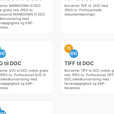
erter MARKDOWN til DOC
Konverter PDF til .DOC med
ne gratis ved JPEG.to.
JPEG.to. Professionelle
essionel MARKDOWN til DOC
dokumentløsninger.
edkonvertering med
enøjagtighed og EXIF-
relse.
TI
DO
DO
G til DOC
TIFF til DOC
erter SVG til DOC online gratis
Konverter TIFF til DOC online g
JPEG.to. Professionel SVG til
ved JPEG.to. Professionel TIFF 
billedkonvertering med
DOC billedkonvertering med
enøjagtighed og EXIF-
farvenøjagtighed og EXIF-
relse.
bevarelse.