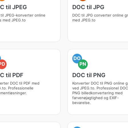
C til JPEG
DOC til JPG
til JPEG-konverter online
DOC til JPG converter online gr
is med JPEG.to
med JPEG.to
DO
PD
PN
C til PDF
DOC til PNG
erter DOC til PDF med
Konverter DOC til PNG online g
.to. Professionelle
ved JPEG.to. Professionel DOC 
mentløsninger.
PNG billedkonvertering med
farvenøjagtighed og EXIF-
bevarelse.