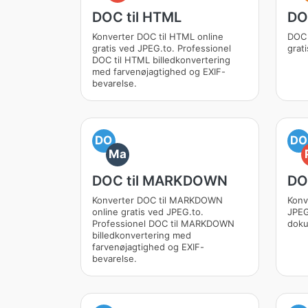
DOC til HTML
DO
Konverter DOC til HTML online
DOC 
gratis ved JPEG.to. Professionel
grat
DOC til HTML billedkonvertering
med farvenøjagtighed og EXIF-
bevarelse.
DO
DO
Ma
DOC til MARKDOWN
DO
Konverter DOC til MARKDOWN
Konv
online gratis ved JPEG.to.
JPEG
Professionel DOC til MARKDOWN
doku
billedkonvertering med
farvenøjagtighed og EXIF-
bevarelse.