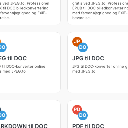
is ved JPEG.to. Professionel
gratis ved JPEG.to. Profession
 til DOC billedkonvertering
EPUB til DOC billedkonverterin
farvenøjagtighed og EXIF-
med farvenøjagtighed og EXIF-
relse.
bevarelse.
JP
DO
DO
EG til DOC
JPG til DOC
 til DOC-konverter online
JPG til DOC-konverter online gr
is med JPEG.to
med JPEG.to
PD
DO
DO
RKDOWN til DOC
PDF til DOC