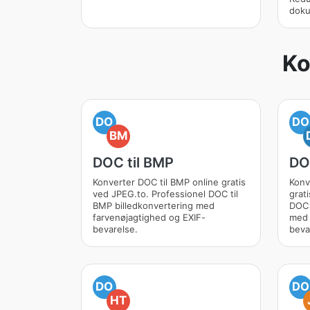
doku
Ko
DO
DO
BM
DOC til BMP
DO
Konverter DOC til BMP online gratis
Konv
ved JPEG.to. Professionel DOC til
grat
BMP billedkonvertering med
DOC 
farvenøjagtighed og EXIF-
med 
bevarelse.
beva
DO
DO
HT