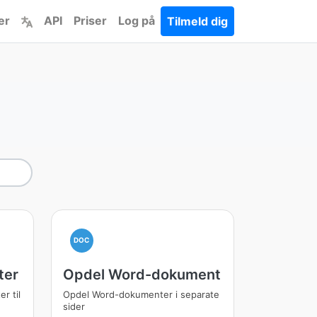
er
API
Priser
Log på
Tilmeld dig
DOC
ter
Opdel Word-dokument
r til
Opdel Word-dokumenter i separate
sider