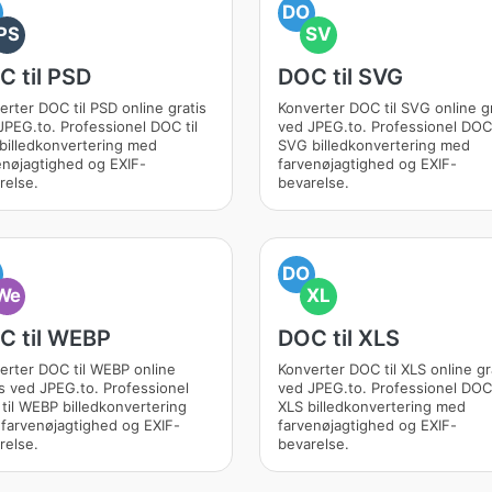
DO
PS
SV
C til PSD
DOC til SVG
erter DOC til PSD online gratis
Konverter DOC til SVG online gr
JPEG.to. Professionel DOC til
ved JPEG.to. Professionel DOC 
billedkonvertering med
SVG billedkonvertering med
enøjagtighed og EXIF-
farvenøjagtighed og EXIF-
relse.
bevarelse.
DO
We
XL
C til WEBP
DOC til XLS
erter DOC til WEBP online
Konverter DOC til XLS online gr
is ved JPEG.to. Professionel
ved JPEG.to. Professionel DOC 
til WEBP billedkonvertering
XLS billedkonvertering med
farvenøjagtighed og EXIF-
farvenøjagtighed og EXIF-
relse.
bevarelse.