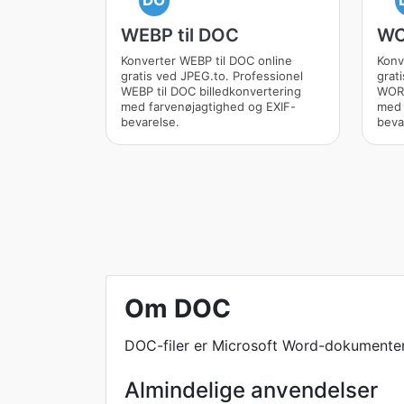
DO
WEBP til DOC
WO
Konverter WEBP til DOC online
Konv
gratis ved JPEG.to. Professionel
grat
WEBP til DOC billedkonvertering
WORD
med farvenøjagtighed og EXIF-
med 
bevarelse.
beva
Om DOC
DOC-filer er Microsoft Word-dokumenter, 
Almindelige anvendelser