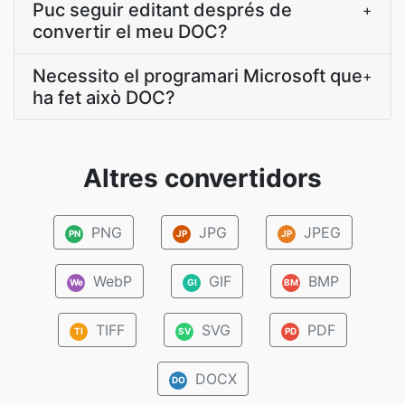
Puc seguir editant després de
+
convertir el meu DOC?
Necessito el programari Microsoft que
+
ha fet això DOC?
Altres convertidors
PNG
JPG
JPEG
PN
JP
JP
WebP
GIF
BMP
We
GI
BM
TIFF
SVG
PDF
TI
SV
PD
DOCX
DO