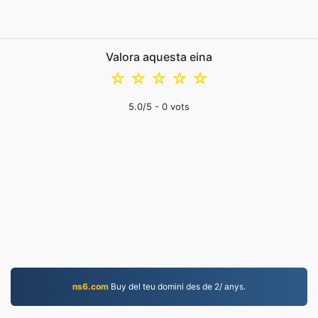
Valora aquesta eina
☆
☆
☆
☆
☆
5.0
/5 -
0
vots
ns6.com
Buy del teu domini des de 2/ anys.