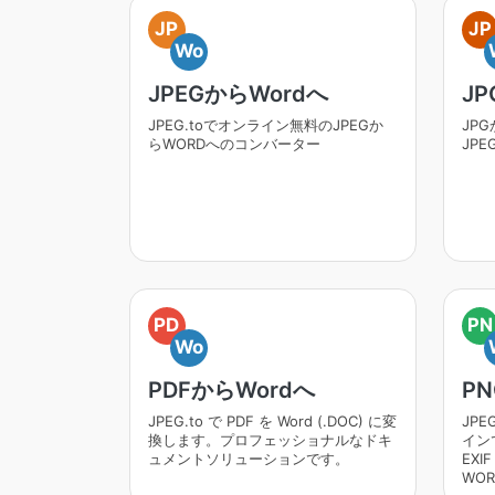
JP
JP
Wo
JPEGからWordへ
JP
JPEG.toでオンライン無料のJPEGか
JP
らWORDへのコンバーター
JP
PD
PN
Wo
PDFからWordへ
PN
JPEG.to で PDF を Word (.DOC) に変
JPE
換します。プロフェッショナルなドキ
イン
ュメントソリューションです。
EXI
WO