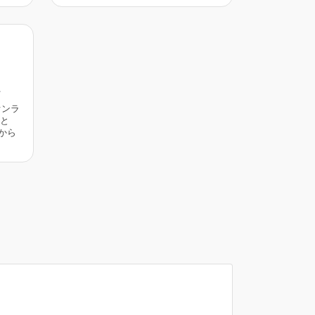
にオンラ
と
 から