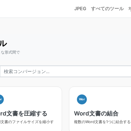
JPEG
すべてのツール
ール
ざまな形式間で
r
Wor
ord文書を圧縮する
Word文書の結合
rd文書のファイルサイズを縮小す
複数のWord文書を1つに結合する