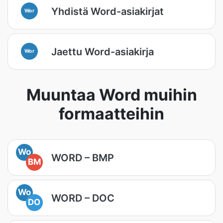
Yhdistä Word-asiakirjat
Wor
Jaettu Word-asiakirja
Wor
Muuntaa Word muihin
formaatteihin
Wo
WORD – BMP
BM
Wo
WORD – DOC
DO