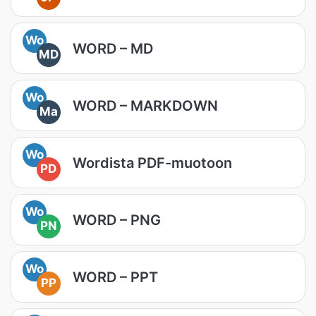
Wo
WORD – MD
MD
Wo
WORD – MARKDOWN
Ma
Wo
Wordista PDF-muotoon
PD
Wo
WORD – PNG
PN
Wo
WORD – PPT
PP