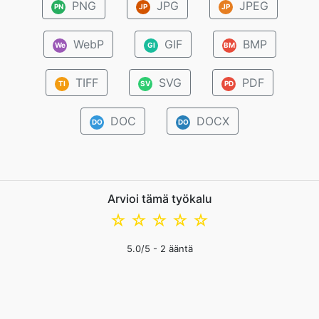
PNG
JPG
JPEG
PN
JP
JP
WebP
GIF
BMP
We
GI
BM
TIFF
SVG
PDF
TI
SV
PD
DOC
DOCX
DO
DO
Arvioi tämä työkalu
☆
☆
☆
☆
☆
5.0
/5 -
2
ääntä