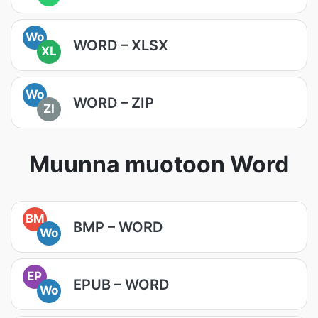
Wo
WORD – XLSX
XL
Wo
WORD – ZIP
ZI
Muunna muotoon Word
BM
BMP – WORD
Wo
EP
EPUB – WORD
Wo