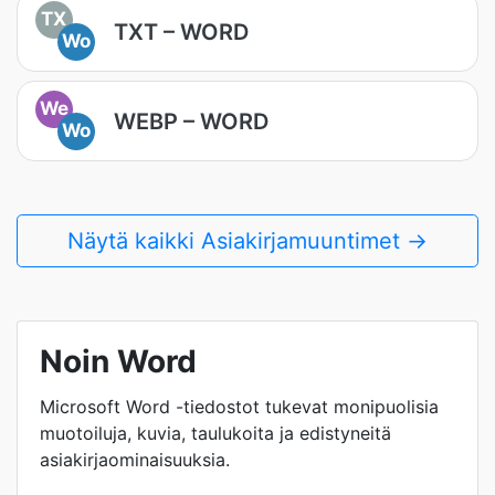
TX
TXT – WORD
Wo
We
WEBP – WORD
Wo
Näytä kaikki Asiakirjamuuntimet →
Noin Word
Microsoft Word -tiedostot tukevat monipuolisia
muotoiluja, kuvia, taulukoita ja edistyneitä
asiakirjaominaisuuksia.