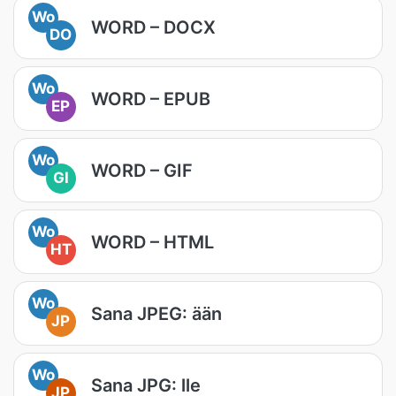
Wo
WORD – DOCX
DO
Wo
WORD – EPUB
EP
Wo
WORD – GIF
GI
Wo
WORD – HTML
HT
Wo
Sana JPEG: ään
JP
Wo
Sana JPG: lle
JP