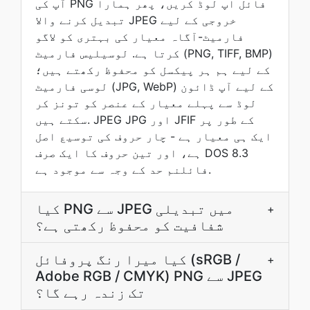
آپ کی PNG فائل اپ لوڈ کریں، پھر ہمارا
تبدیل کرنے والا JPEG خروجی کے لیے
فارمیٹ-آگاہ معیار کی بہتری کو لاگو
کرتا ہے. لوسیلیس فارمیٹ (PNG, TIFF, BMP)
کے لیے ہم ہر پیکسل کو محفوظ رکھتے ہیں؛
لوسی فارمیٹ (JPG, WebP) کے لیے آپ ڈائون
لوڈ سے پہلے معیار کے عنصر کو تونز کر
سکتے ہیں. JPEG JPG اور JFIF کے طور پر
ایک ہی معیار ہے - چار حروف کی توسیع اصل
ہے، اور تین حروف کا ایک صرف DOS 8.3
فائلنم حد کے وجہ سے موجود ہے.
کیا PNG سے JPEG میں تبدیلی
+
شفافیت کو محفوظ رکھتی ہے؟
کیا میرا رنگ پروفائل (sRGB /
+
Adobe RGB / CMYK) PNG سے JPEG
تک زندہ رہے گا؟