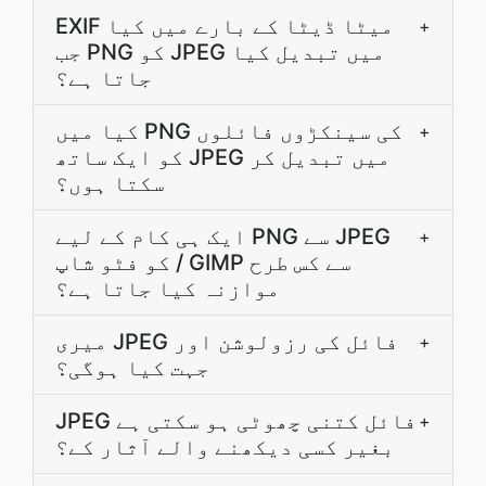
EXIF میٹا ڈیٹا کے بارے میں کیا
+
جب PNG کو JPEG میں تبدیل کیا
جاتا ہے؟
کیا میں PNG کی سینکڑوں فائلوں
+
کو ایک ساتھ JPEG میں تبدیل کر
سکتا ہوں؟
ایک ہی کام کے لیے PNG سے JPEG
+
کو فٹو شاپ / GIMP سے کس طرح
موازنہ کیا جاتا ہے؟
میری JPEG فائل کی رزولوشن اور
+
جہت کیا ہوگی؟
JPEG فائل کتنی چھوٹی ہو سکتی ہے
+
بغیر کسی دیکھنے والے آثار کے؟