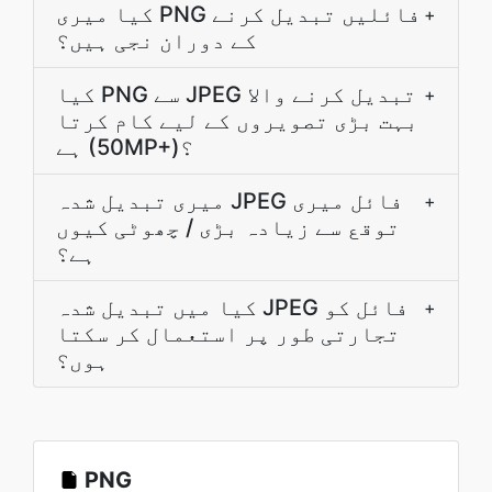
کیا میری PNG فائلیں تبدیل کرنے
+
کے دوران نجی ہیں؟
کیا PNG سے JPEG تبدیل کرنے والا
+
بہت بڑی تصویروں کے لیے کام کرتا
ہے (50MP+)؟
میری تبدیل شدہ JPEG فائل میری
+
توقع سے زیادہ بڑی / چھوٹی کیوں
ہے؟
کیا میں تبدیل شدہ JPEG فائل کو
+
تجارتی طور پر استعمال کر سکتا
ہوں؟
PNG