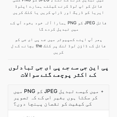
فائل کو اپ لوڈ کرنے کیلئے ہمارے اپلوڈ
ایریا کو ڈریگ اور ڈراپ کریں یا کلک کریں
ہمارا آلہ خود بخود آپ کے PNG کو JPEG فائل
میں تبدیل کردے گا
پھر آپ اپنے کمپیوٹر میں جے پی ای جی کو
بچانے کے ل the فائل کے ڈاؤن لوڈ لنک پر کلک
کریں
پی این جی سے جے پی ای جی تبادلوں
کے اکثر پوچھے گئے سوالات
میں PNG کو JPEG میں کیسے تبدیل
+
کر سکتا ہوں بغیر اس کے کہ تصویر
کی کیفیت کو نقصان پہنچا دوں؟