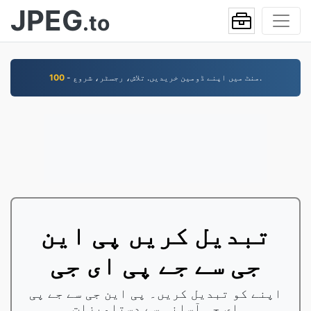
JPEG
.to
- منٹ میں اپنے ڈومین خریدیں. تلاش، رجسٹر، شروع.
100
تبدیل کریں پی این
جی سے جے پی ای جی
اپنے کو تبدیل کریں۔ پی این جی سے جے پی
ای جی آسانی سے دستاویزات