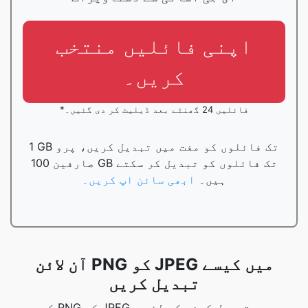
اپنی فائلیں منتخب
کریں۔
*فائلیں 24 گھنٹے بعد ڈیلیٹ کر دی گئیں۔
1 GB تک فائلوں کو مفت میں تبدیل کریں، پرو
صارفین 100 GB تک فائلوں کو تبدیل کر سکتے
ہیں۔
ابھی سائن اپ کریں۔
آن لائن PNG کو JPEG میں کیسے
تبدیل کریں
کسی PNG کو JPEG میں تبدیل کرنے کے لئے ،