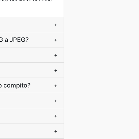
+
NG a JPEG?
+
+
+
o compito?
+
+
+
+