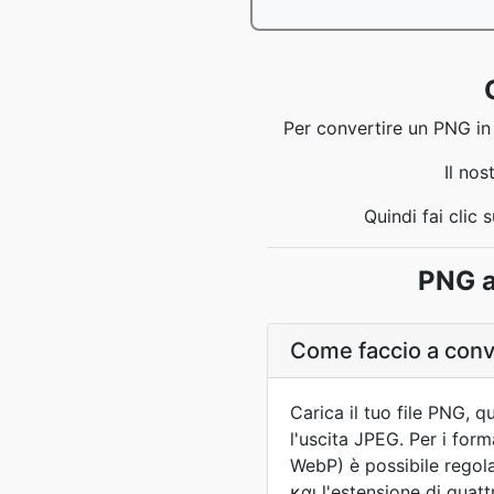
Per convertire un PNG in J
Il no
Quindi fai clic
PNG a
Come faccio a conv
Carica il tuo file PNG, q
l'uscita JPEG. Per i for
WebP) è possibile regola
και l'estensione di quattr