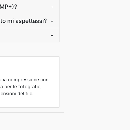
50MP+)?
+
nto mi aspettassi?
+
+
a una compressione con
a per le fotografie,
nsioni del file.