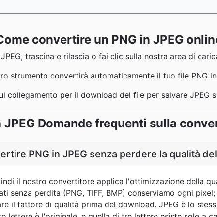
Come convertire un PNG in JPEG onlin
PEG, trascina e rilascia o fai clic sulla nostra area di caric
stro strumento convertirà automaticamente il tuo file PNG i
 sul collegamento per il download del file per salvare JPEG 
 JPEG Domande frequenti sulla conve
ertire PNG in JPEG senza perdere la qualità de
uindi il nostro convertitore applica l'ottimizzazione della q
mati senza perdita (PNG, TIFF, BMP) conserviamo ogni pixel; 
re il fattore di qualità prima del download. JPEG è lo stes
o lettere è l'originale, e quella di tre lettere esiste solo a 