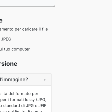
e
amento per caricare il file
n JPEG
sul tuo computer
rsione
ll'immagine?
+
ualità del formato per
per i formati lossy (JPG,
so standard di JPG e JFIF
causa del limite di nome