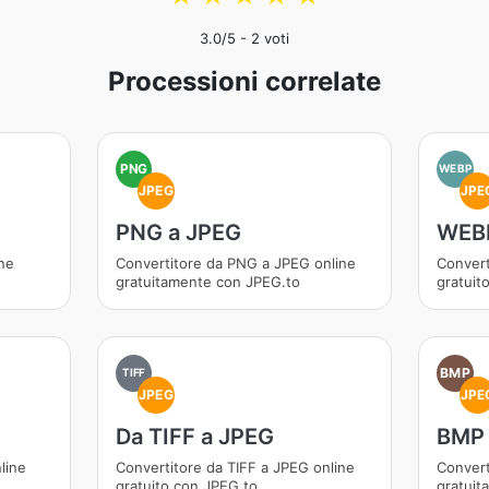
3.0
/5 -
2
voti
Processioni correlate
PNG
WEBP
JPEG
JPE
PNG a JPEG
WEBP
ne
Convertitore da PNG a JPEG online
Convert
gratuitamente con JPEG.to
gratuit
BMP
TIFF
JPEG
JPE
Da TIFF a JPEG
BMP 
line
Convertitore da TIFF a JPEG online
Convert
gratuito con JPEG.to
gratuit