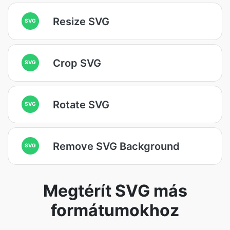
Resize SVG
SVG
Crop SVG
SVG
Rotate SVG
SVG
Remove SVG Background
SVG
Megtérít SVG más
formátumokhoz