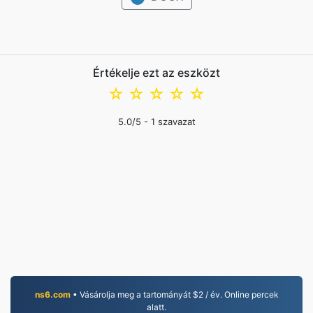
Értékelje ezt az eszközt
☆
☆
☆
☆
☆
5.0
/5 -
1
szavazat
ns6.com
• Vásárolja meg a tartományát $2 / év. Online percek
alatt.