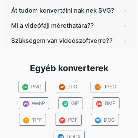
Át tudom konvertálni nak nek SVG?
+
Mi a videófájl mérethatára??
+
Szükségem van videószoftverre??
+
Egyéb konverterek
PNG
JPG
JPEG
PN
JP
JP
WebP
GIF
BMP
We
GI
BM
TIFF
PDF
DOC
TI
PD
DO
DOCX
DO