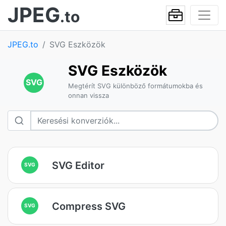
JPEG
.to
JPEG.to
SVG Eszközök
SVG Eszközök
SVG
Megtérít SVG különböző formátumokba és
onnan vissza
SVG Editor
SVG
Compress SVG
SVG