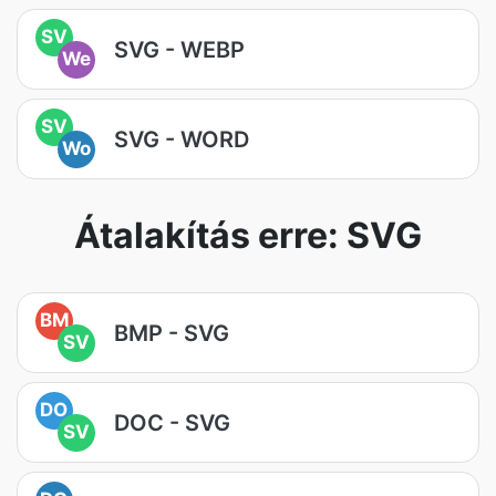
SV
SVG - WEBP
We
SV
SVG - WORD
Wo
Átalakítás erre: SVG
BM
BMP - SVG
SV
DO
DOC - SVG
SV