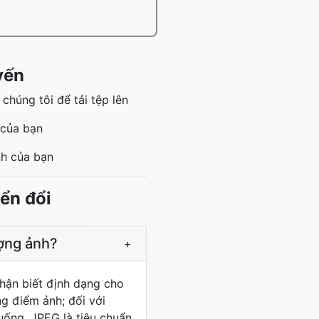
yến
húng tôi để tải tệp lên
 của bạn
nh của bạn
ển đổi
ợng ảnh?
+
nhận biết định dạng cho
g điểm ảnh; đối với
uống. JPEG là tiêu chuẩn