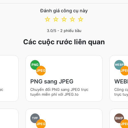
Đánh giá công cụ này
☆
☆
☆
☆
☆
3.0
/5 -
2
phiếu bầu
Các cuộc rước liên quan
PNG
WEBP
JPEG
JPE
PNG sang JPEG
WEBP
ực
Chuyển đổi PNG sang JPEG trực
Công c
tuyến miễn phí với JPEG.to
trực tu
BMP
TIFF
JPEG
JPE