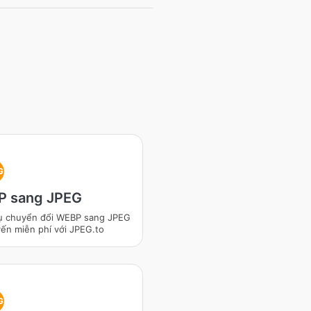
G
 sang JPEG
ụ chuyển đổi WEBP sang JPEG
yến miễn phí với JPEG.to
G