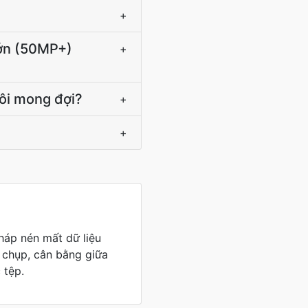
+
lớn (50MP+)
+
tôi mong đợi?
+
+
áp nén mất dữ liệu
 chụp, cân bằng giữa
 tệp.