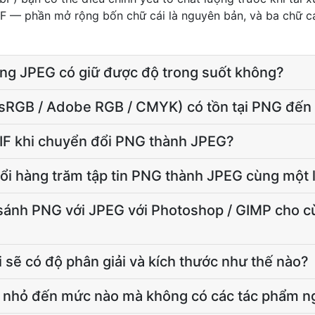
F — phần mở rộng bốn chữ cái là nguyên bản, và ba chữ cái 
ng JPEG có giữ được độ trong suốt không?
(sRGB / Adobe RGB / CMYK) có tồn tại PNG đế
XIF khi chuyển đổi PNG thành JPEG?
đổi hàng trăm tập tin PNG thành JPEG cùng một
sánh PNG với JPEG với Photoshop / GIMP cho 
i sẽ có độ phân giải và kích thước như thế nào?
ể nhỏ đến mức nào mà không có các tác phẩm ng