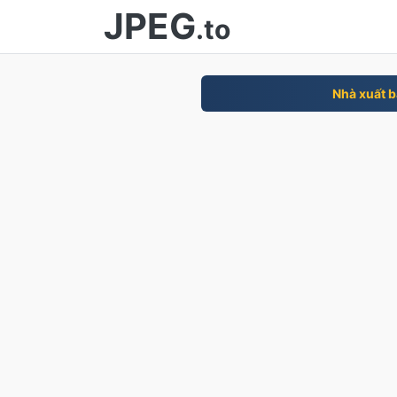
JPEG
.to
Nhà xuất 