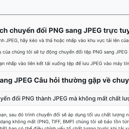
ch chuyển đổi PNG sang JPEG trực tu
h JPEG, hãy kéo và thả hoặc nhấp vào khu vực tải lên của c
 của chúng tôi sẽ tự động chuyển đổi tệp PNG sang JPEG
ạn nhấp vào liên kết tải xuống tệp để lưu JPEG vào máy tí
ang JPEG Câu hỏi thường gặp về chuy
uyển đổi PNG thành JPEG mà không mất chất lư
bạn, sau đó trình chuyển đổi sẽ áp dụng tối ưu chất lượng 
 dạng không mất (PNG, TIFF, BMP) chúng tôi sẽ bảo tồn từn
P) bạn có thể điều chỉnh yếu tố chất lượng trước khi tải x