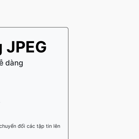
g JPEG
dễ dàng
.
chuyển đổi các tập tin lên