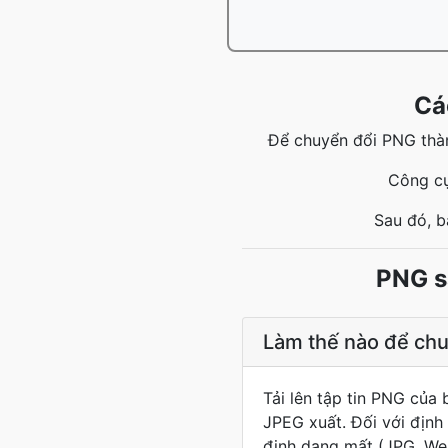
Cá
Để chuyển đổi PNG thàn
Công cụ
Sau đó, b
PNG s
Làm thế nào để ch
Tải lên tập tin PNG của 
JPEG xuất. Đối với định
định dạng mất (JPG, Web