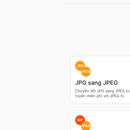
JPG
JPEG
JPG sang JPEG
Chuyển đổi JPG sang JPEG tr
tuyến miễn phí với JPEG.to
GIF
JPEG