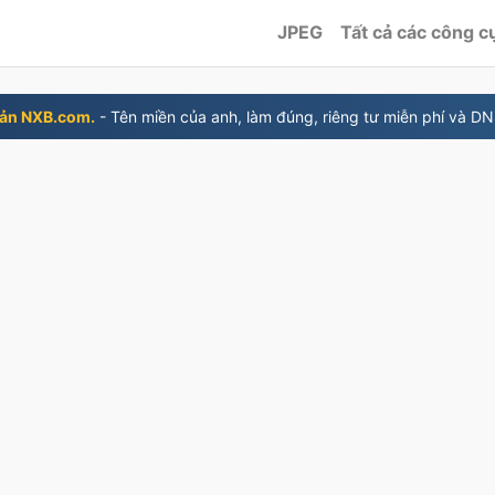
JPEG
Tất cả các công c
bản NXB.com.
- Tên miền của anh, làm đúng, riêng tư miễn phí và D