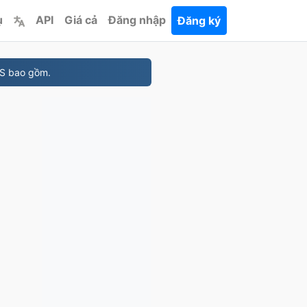
ụ
API
Giá cả
Đăng nhập
Đăng ký
NS bao gồm.