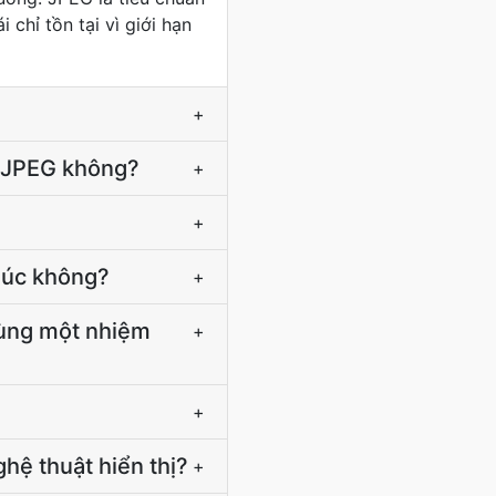
chỉ tồn tại vì giới hạn
+
n JPEG không?
+
+
 lúc không?
+
cùng một nhiệm
+
+
hệ thuật hiển thị?
+