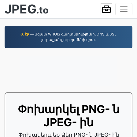
JPEG
.to
6. էջ
— Ազատ WHOIS գաղտնիությունը, DNS և SSL
յուրաքանչյուր դոմենի վրա.
Փոխարկել PNG- ն
JPEG- ին
Փոխակերպեք Ձեր PNG- ն JPEG- ին