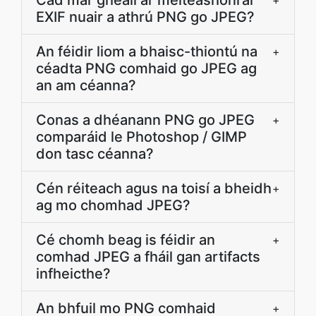
Cad mar gheall ar meiteashonraí
+
EXIF nuair a athrú PNG go JPEG?
An féidir liom a bhaisc-thiontú na
+
céadta PNG comhaid go JPEG ag
an am céanna?
Conas a dhéanann PNG go JPEG
+
comparáid le Photoshop / GIMP
don tasc céanna?
Cén réiteach agus na toisí a bheidh
+
ag mo chomhad JPEG?
Cé chomh beag is féidir an
+
comhad JPEG a fháil gan artifacts
infheicthe?
An bhfuil mo PNG comhaid
+