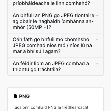
príobháideacha le linn comhshó?
An bhfuil an PNG go JPEG tiontaire
+
ag obair le haghaidh íomhánna an-
mhór (50MP +)?
Cén fáth go bhfuil mo chomhshó
+
JPEG comhad níos mó / níos lú ná
mar a bhí súil agam?
An féidir liom an JPEG comhad a
+
thiontú go tráchtála?
PNG
Tacaíonn comhaid PNG le trédhearcacht