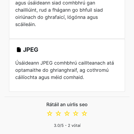
agus úsáideann siad comhbhrú gan
chailliúint, rud a fhágann go bhfuil siad
oiriúnach do ghrafaicí, lógónna agus
scáileáin.
JPEG
Úsáideann JPEG comhbhrú caillteanach atá
optamaithe do ghrianghraif, ag cothromú
cáilíochta agus méid comhaid.
Rátáil an uirlis seo
☆
☆
☆
☆
☆
3.0
/5 -
2
vótaí