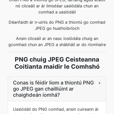
nó cliceáil ar ár limistéar uaslódála chun an
comhad a uaslódáil
Déanfaidh ár n-uirlis do PNG a thiontú go comhad
JPEG go huathoibríoch
Ansin cliceáil ar an nasc íoslódála chuig an
gcomhad chun an JPEG a shábháil ar do ríomhaire
PNG chuig JPEG Ceisteanna
Coitianta maidir le Comhshó
Conas is féidir liom a thiontú PNG
+
go JPEG gan chailliúint ar
chaighdeán íomhá?
Uaslódáil do PNG comhad, ansin cuireann ár