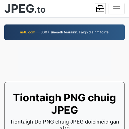
JPEG
.to
ns6. com
— 800+ síneadh fearainn. Faigh d'ainm foirfe.
Tiontaigh PNG chuig
JPEG
Tiontaigh Do PNG chuig JPEG doiciméid gan
stró