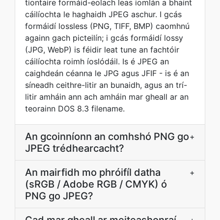
tiontaire formáid-eolach leas iomlán a bhaint
cáilíochta le haghaidh JPEG aschur. I gcás
formáidí lossless (PNG, TIFF, BMP) caomhnú
againn gach picteilín; i gcás formáidí lossy
(JPG, WebP) is féidir leat tune an fachtóir
cáilíochta roimh íoslódáil. Is é JPEG an
caighdeán céanna le JPG agus JFIF - is é an
síneadh ceithre-litir an bunaidh, agus an trí-
litir amháin ann ach amháin mar gheall ar an
teorainn DOS 8.3 filename.
An gcoinníonn an comhshó PNG go
+
JPEG trédhearcacht?
An mairfidh mo phróifíl datha
+
(sRGB / Adobe RGB / CMYK) ó
PNG go JPEG?