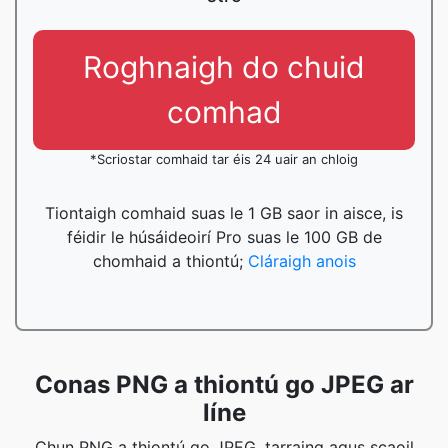
Roghnaigh do chuid
comhad
*Scriostar comhaid tar éis 24 uair an chloig
Tiontaigh comhaid suas le 1 GB saor in aisce, is
féidir le húsáideoirí Pro suas le 100 GB de
chomhaid a thiontú;
Cláraigh anois
Conas PNG a thiontú go JPEG ar
líne
Chun PNG a thiontú go JPEG, tarraing agus scaoil