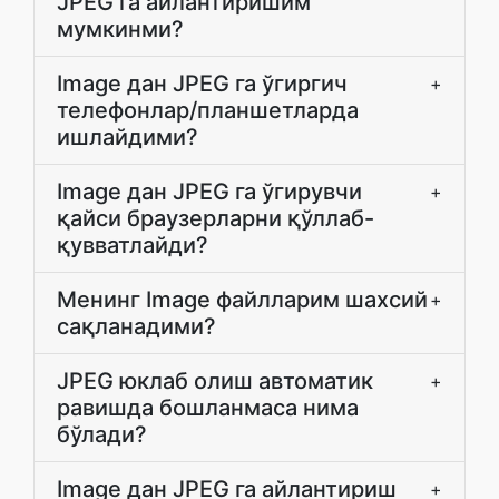
JPEG га айлантиришим
мумкинми?
Image дан JPEG га ўгиргич
+
телефонлар/планшетларда
ишлайдими?
Image дан JPEG га ўгирувчи
+
қайси браузерларни қўллаб-
қувватлайди?
Менинг Image файлларим шахсий
+
сақланадими?
JPEG юклаб олиш автоматик
+
равишда бошланмаса нима
бўлади?
Image дан JPEG га айлантириш
+