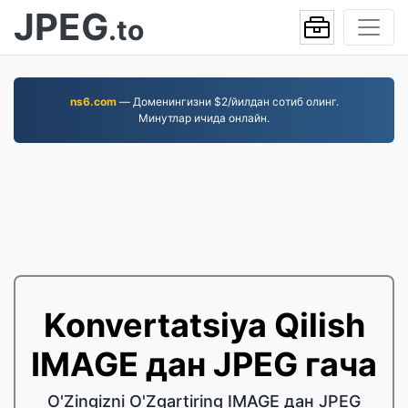
JPEG
.to
ns6.com
— Доменингизни $2/йилдан сотиб олинг.
Минутлар ичида онлайн.
Konvertatsiya Qilish
IMAGE дан JPEG гача
O'Zingizni O'Zgartiring IMAGE дан JPEG