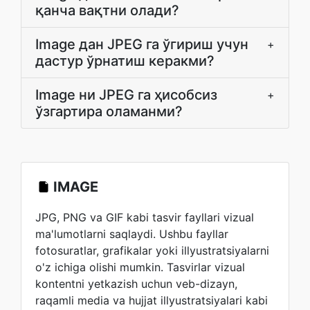
қанча вақтни олади?
Image дан JPEG га ўгириш учун
+
дастур ўрнатиш керакми?
Image ни JPEG га ҳисобсиз
+
ўзгартира оламанми?
IMAGE
JPG, PNG va GIF kabi tasvir fayllari vizual
ma'lumotlarni saqlaydi. Ushbu fayllar
fotosuratlar, grafikalar yoki illyustratsiyalarni
o'z ichiga olishi mumkin. Tasvirlar vizual
kontentni yetkazish uchun veb-dizayn,
raqamli media va hujjat illyustratsiyalari kabi