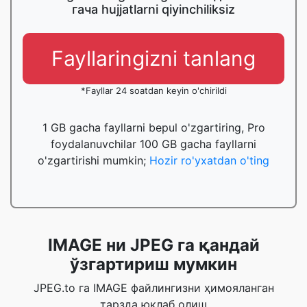
гача hujjatlarni qiyinchiliksiz
Fayllaringizni tanlang
*Fayllar 24 soatdan keyin o'chirildi
1 GB gacha fayllarni bepul o'zgartiring, Pro
foydalanuvchilar 100 GB gacha fayllarni
o'zgartirishi mumkin;
Hozir ro'yxatdan o'ting
IMAGE ни JPEG га қандай
ўзгартириш мумкин
JPEG.to га IMAGE файлингизни ҳимояланган
тарзда юклаб олиш