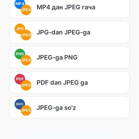
MP4
MP4 дан JPEG гача
JPEG
JPG
JPG-dan JPEG-ga
JPEG
PNG
JPEG-ga PNG
JPEG
PDF
PDF dan JPEG ga
JPEG
DOC
JPEG-ga so'z
JPEG