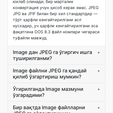
юклаб олинади; бир марталик
конвертация учун ҳисоб керак эмас. JPEG
JPG ва JFIF билан бир хил стандартдир —
тўрт ҳарфли кенгайтирилгани асл
нусхадир, уч ҳарфли кенгайтирилгани эса
фақатгина DOS 8.3 файл номлари чегараси
туфайли мавжуд.
Image дан JPEG га ўгиргич ишга
+
туширилганми?
Image файлни JPEG га қандай
+
қилиб ўзгартириш мумкин?
Ўгирилганда Image мазмуни
+
ўзгарадими?
Бир вақтда Image файлларни
+