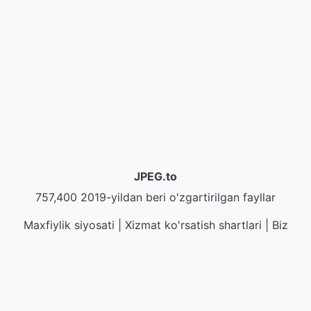
JPEG.to
757,400 2019-yildan beri o'zgartirilgan fayllar
Maxfiylik siyosati
|
Xizmat ko'rsatish shartlari
|
Biz
haqimizda
|
Biz bilan bog'lanish
|
API
|
Намуналар
|
Дастурни ўрнатиш
© 2026 JPEG.to
|
VPS.org
LLC | Tayyorlagan
nadermx