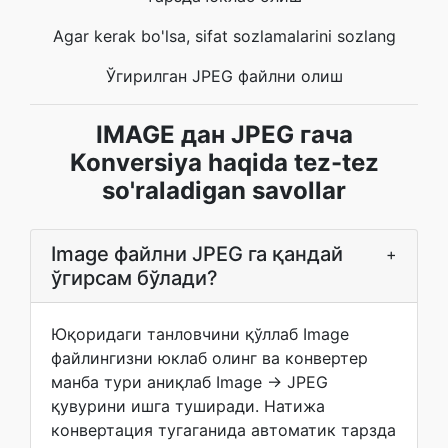
Agar kerak bo'lsa, sifat sozlamalarini sozlang
Ўгирилган JPEG файлни олиш
IMAGE дан JPEG гача
Konversiya haqida tez-tez
so'raladigan savollar
Image файлни JPEG га қандай
+
ўгирсам бўлади?
Юқоридаги танловчини қўллаб Image
файлингизни юклаб олинг ва конвертер
манба тури аниқлаб Image → JPEG
қувурини ишга туширади. Натижа
конвертация тугаганида автоматик тарзда