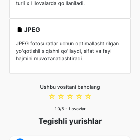
turli xil ilovalarda qo'llaniladi.
JPEG
JPEG fotosuratlar uchun optimallashtirilgan
yo'qotishli siqishni qo'llaydi, sifat va fayl
hajmini muvozanatlashtiradi.
Ushbu vositani baholang
☆
☆
☆
☆
☆
1.0
/5 -
1
ovozlar
Tegishli yurishlar